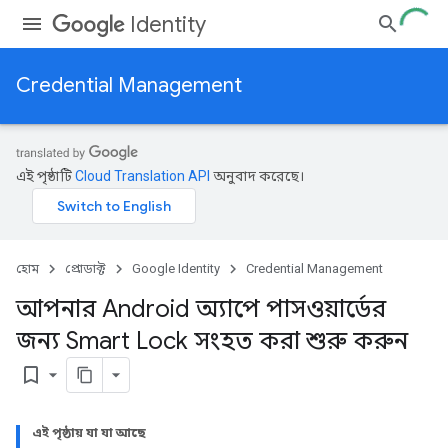
Identity
Credential Management
এই পৃষ্ঠাটি
Cloud Translation API
অনুবাদ করেছে।
হোম
প্রোডাক্ট
Google Identity
Credential Management
আপনার Android অ্যাপে পাসওয়ার্ডের
জন্য Smart Lock সংহত করা শুরু করুন
bookmark_border
এই পৃষ্ঠায় যা যা আছে