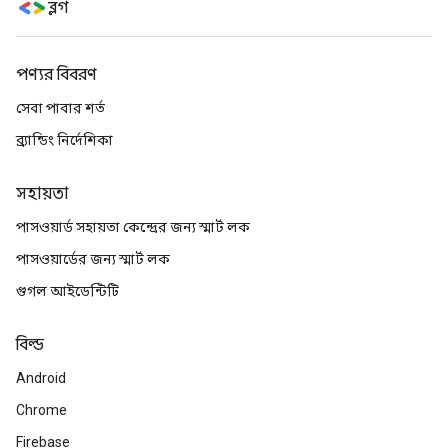
ব্লগ
পণ্যর বিবরণ
সেবা পাবার শর্ত
ব্র্যান্ডিং নির্দেশিকা
সহায়তা
পাসওয়ার্ড সহায়তা কেন্দ্রের জন্য স্মার্ট লক
পাসওয়ার্ডের জন্য স্মার্ট লক
গুগল আইডেন্টিটি
বিল্ড
Android
Chrome
Firebase