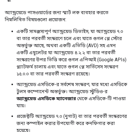
অ্যান্ড্রয়েডে পাসওয়ার্ডের জন্য স্মার্ট লক ব্যবহার করতে
নিম্নলিখিত বিষয়গুলো প্রয়োজন:
একটি সামঞ্জস্যপূর্ণ অ্যান্ড্রয়েড ডিভাইস, যা অ্যান্ড্রয়েড ৭.০
বা তার পরবর্তী সংস্করণে চলে এবং যাতে গুগল প্লে স্টোর
অন্তর্ভুক্ত আছে, অথবা একটি এভিডি (AVD) সহ এমন
একটি এমুলেটর যা অ্যান্ড্রয়েড ৪.২.২ বা তার পরবর্তী
সংস্করণের উপর ভিত্তি করে গুগল এপিআই (Google APIs)
প্ল্যাটফর্ম চালায় এবং যাতে গুগল প্লে সার্ভিসেস সংস্করণ
১৫.০.০ বা তার পরবর্তী সংস্করণ রয়েছে।
অ্যান্ড্রয়েড এসডিকে-র সর্বশেষ সংস্করণ, যার মধ্যে এসডিকে
টুলস কম্পোনেন্ট অন্তর্ভুক্ত। অ্যান্ড্রয়েড স্টুডিও-র
অ্যান্ড্রয়েড এসডিকে ম্যানেজার
থেকে এসডিকে-টি পাওয়া
যায়।
প্রজেক্টটি অ্যান্ড্রয়েড ৭.০ (নুগাট) বা তার পরবর্তী সংস্করণের
জন্য কম্পাইল করার উপযোগী করে কনফিগার করা
হয়েছে।