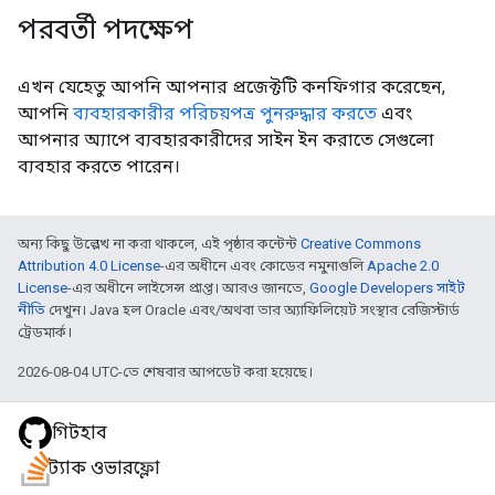
পরবর্তী পদক্ষেপ
এখন যেহেতু আপনি আপনার প্রজেক্টটি কনফিগার করেছেন,
আপনি
ব্যবহারকারীর পরিচয়পত্র পুনরুদ্ধার করতে
এবং
আপনার অ্যাপে ব্যবহারকারীদের সাইন ইন করাতে সেগুলো
ব্যবহার করতে পারেন।
অন্য কিছু উল্লেখ না করা থাকলে, এই পৃষ্ঠার কন্টেন্ট
Creative Commons
Attribution 4.0 License
-এর অধীনে এবং কোডের নমুনাগুলি
Apache 2.0
License
-এর অধীনে লাইসেন্স প্রাপ্ত। আরও জানতে,
Google Developers সাইট
নীতি
দেখুন। Java হল Oracle এবং/অথবা তার অ্যাফিলিয়েট সংস্থার রেজিস্টার্ড
ট্রেডমার্ক।
2026-08-04 UTC-তে শেষবার আপডেট করা হয়েছে।
গিটহাব
স্ট্যাক ওভারফ্লো