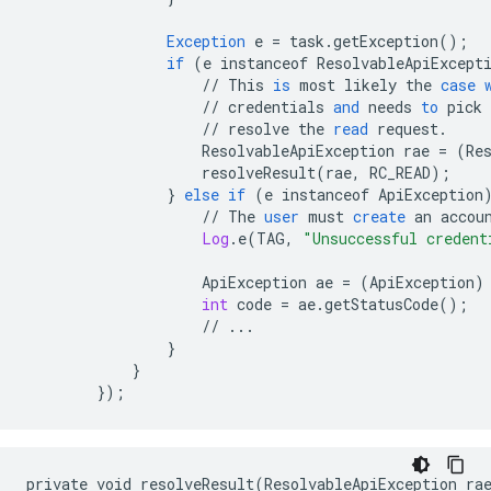
Exception
e
=
task
.
getException
();
if
(
e
instanceof
ResolvableApiExcept
//
This
is
most
likely
the
case
//
credentials
and
needs
to
pick
//
resolve
the
read
request
.
ResolvableApiException
rae
=
(
Re
resolveResult
(
rae
,
RC_READ
);
}
else
if
(
e
instanceof
ApiException
//
The
user
must
create
an
accou
Log
.
e
(
TAG
,
"Unsuccessful credent
ApiException
ae
=
(
ApiException
)
int
code
=
ae
.
getStatusCode
();
//
...
}
}
}
);
private void resolveResult(ResolvableApiException rae