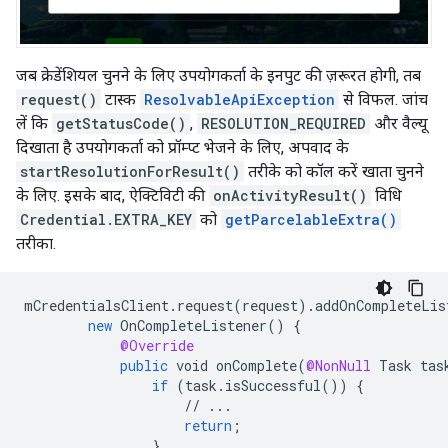
जब क्रेडेंशियल चुनने के लिए उपयोगकर्ता के इनपुट की ज़रूरत होगी, तब
request()
टास्क
ResolvableApiException
से विफल. जांच
लें कि
getStatusCode()
,
RESOLUTION_REQUIRED
और वैल्यू
दिखाता है उपयोगकर्ता को प्रॉम्प्ट भेजने के लिए, अपवाद के
startResolutionForResult()
तरीके को कॉल करें खाता चुनने
के लिए. इसके बाद, ऐक्टिविटी की
onActivityResult()
विधि
Credential.EXTRA_KEY
को
getParcelableExtra()
तरीका.
mCredentialsClient
.
request
(
request
).
addOnCompleteLis
new
OnCompleteListener
()
{
@Override
public
void
onComplete
(
@NonNull
Task
tas
if
(
task
.
isSuccessful
())
{
//
...
return
;
}