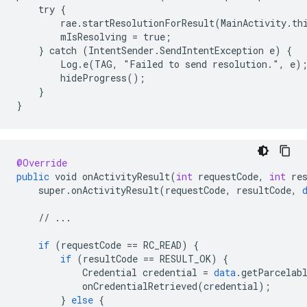
    try {

        rae.startResolutionForResult(MainActivity.thi
        mIsResolving = true;

    } catch (IntentSender.SendIntentException e) {

        Log.e(TAG, "Failed to send resolution.", e);
        hideProgress();

    }

@Override
public
void
onActivityResult
(
int
requestCode
,
int
re
super
.
onActivityResult
(
requestCode
,
resultCode
,
//
...
if
(
requestCode
==
RC_READ
)
{
if
(
resultCode
==
RESULT_OK
)
{
Credential
credential
=
data
.
getParcelab
onCredentialRetrieved
(
credential
);
}
else
{