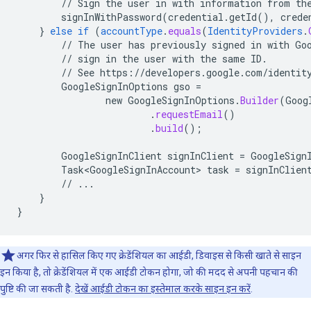
//
Sign
the
user
in
with
information
from
th
signInWithPassword(credential.getId(),
crede
}
else
if
(
accountType
.
equals
(
IdentityProviders
.
//
The
user
has
previously
signed
in
with
Go
//
sign
in
the
user
with
the
same
ID.
//
See
https
:
//
developers
.
google
.
com
/
identit
GoogleSignInOptions
gso
=
new
GoogleSignInOptions
.
Builder
(
Goog
.
requestEmail
()
.
build
();
GoogleSignInClient
signInClient
=
GoogleSign
Task<GoogleSignInAccount>
task
=
signInClien
//
...
}
}
अगर फिर से हासिल किए गए क्रेडेंशियल का आईडी, डिवाइस से किसी खाते से साइन
इन किया है, तो क्रेडेंशियल में एक आईडी टोकन होगा, जो की मदद से अपनी पहचान की
पुष्टि की जा सकती है.
देखें आईडी टोकन का इस्तेमाल करके साइन इन करें
.