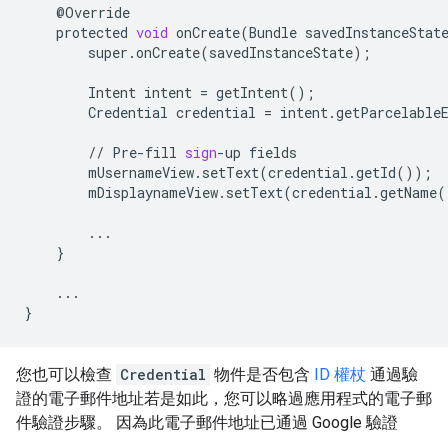
@
Override
protected
void
onCreate
(
Bundle
savedInstanceStat
super
.
onCreate
(
savedInstanceState
);
Intent
intent
=
getIntent
();
Credential
credential
=
intent
.
getParcelable
//
Pre
-
fill
sign
-
up
fields
mUsernameView
.
setText
(
credential
.
getId
());
mDisplaynameView
.
setText
(
credential
.
getName
(
...
}
...
}
您也可以檢查
Credential
物件是否包含
ID 權杖
通過驗
證的電子郵件地址若是如此，您可以略過應用程式的電子郵
件驗證步驟。 因為此電子郵件地址已通過 Google 驗證