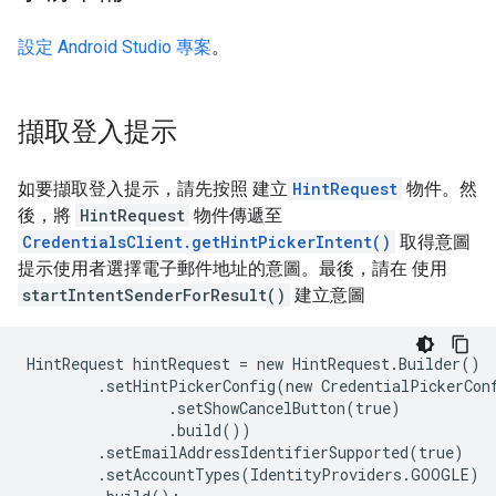
設定 Android Studio 專案
。
擷取登入提示
如要擷取登入提示，請先按照 建立
HintRequest
物件。然
後，將
HintRequest
物件傳遞至
CredentialsClient.getHintPickerIntent()
取得意圖
提示使用者選擇電子郵件地址的意圖。最後，請在 使用
startIntentSenderForResult()
建立意圖
HintRequest hintRequest = new HintRequest.Builder()

        .setHintPickerConfig(new CredentialPickerConf
                .setShowCancelButton(true)

                .build())

        .setEmailAddressIdentifierSupported(true)

        .setAccountTypes(IdentityProviders.GOOGLE)
