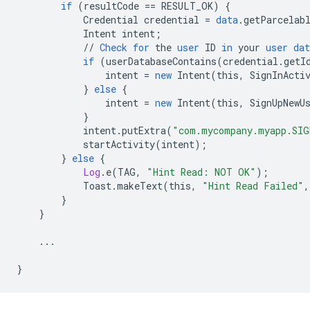
if
(
resultCode
==
RESULT_OK
)
{
Credential
credential
=
data
.
getParcelab
Intent
intent
;
//
Check
for
the
user
ID
in
your
user
dat
if
(
userDatabaseContains
(
credential
.
getI
intent
=
new
Intent
(
this
,
SignInActi
}
else
{
intent
=
new
Intent
(
this
,
SignUpNewU
}
intent
.
putExtra
(
"com.mycompany.myapp.SIG
startActivity
(
intent
);
}
else
{
Log
.
e
(
TAG
,
"Hint Read: NOT OK"
);
Toast
.
makeText
(
this
,
"Hint Read Failed"
,
}
}
...
}