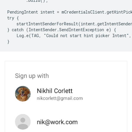
        .build();

PendingIntent intent = mCredentialsClient.getHintPick
try {

    startIntentSenderForResult(intent.getIntentSender
} catch (IntentSender.SendIntentException e) {

    Log.e(TAG, "Could not start hint picker Intent", 