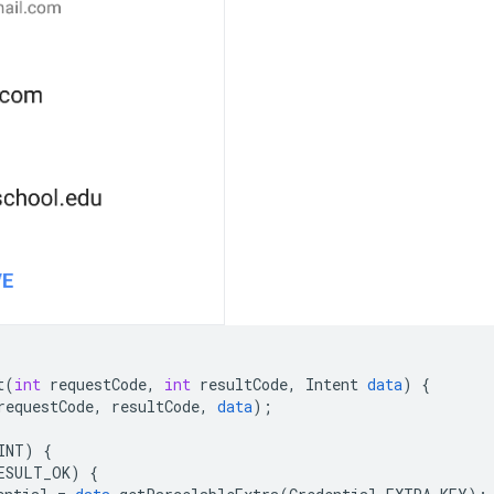
t
(
int
requestCode
,
int
resultCode
,
Intent
data
)
{
requestCode
,
resultCode
,
data
);
INT
)
{
ESULT_OK
)
{