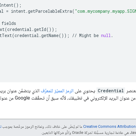
Intent
();
al
=
intent
.
getParcelableExtra
(
"com.mycompany.myapp.SIG
fields
xt
(
credential
.
getId
());
tText
(
credential
.
getName
());
//
Might
be
null
.
العنصر
Credential
يحتوي على
الرمز المميّز للمعرّف
الذي يتضمّن عنوان بريد إ
الإلكتروني في تطبيقك، لأنّه سبق أن تحقّقت Google من عنوان البريد الإلكتروني.
ما لم يُنصّ على خلاف ذلك، ونماذج الرموز مرخّصة بموجب
تر