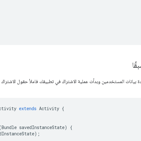
قًا
اعدة بيانات المستخدمين وبدأت عملية الاشتراك في تطبيقك فاملأ حقول الاشتراك
ctivity
extends
Activity
{
(
Bundle
savedInstanceState
)
{
dInstanceState
);