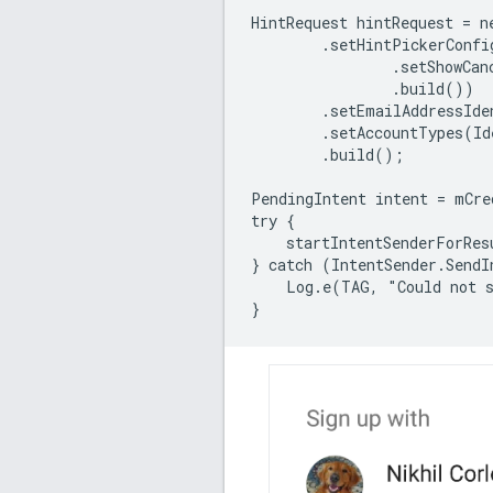
HintRequest hintRequest = n
        .setHintPickerConfi
                .setShowCan
                .build())

        .setEmailAddressIde
        .setAccountTypes(Id
        .build();

PendingIntent intent = mCre
try {

    startIntentSenderForRes
} catch (IntentSender.SendI
    Log.e(TAG, "Could not s