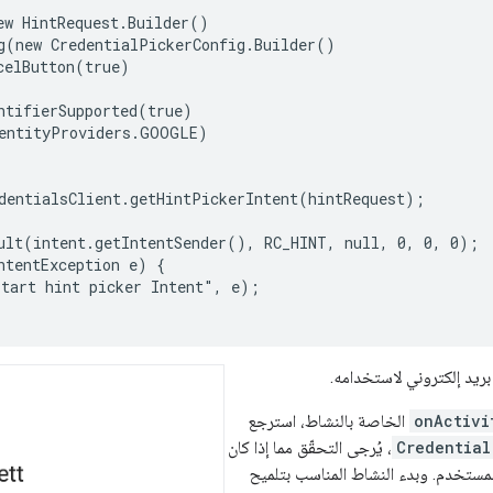
ew HintRequest.Builder()

g(new CredentialPickerConfig.Builder()

celButton(true)

ntifierSupported(true)

entityProviders.GOOGLE)

dentialsClient.getHintPickerIntent(hintRequest);

ult(intent.getIntentSender(), RC_HINT, null, 0, 0, 0);

ntentException e) {

tart hint picker Intent", e);

ريد إلكتروني لاستخدامه.
onActivi
الخاصة بالنشاط، استرجع
Credential
، يُرجى التحقّق مما إذا كان
لمستخدم. وبدء النشاط المناسب بتلميح