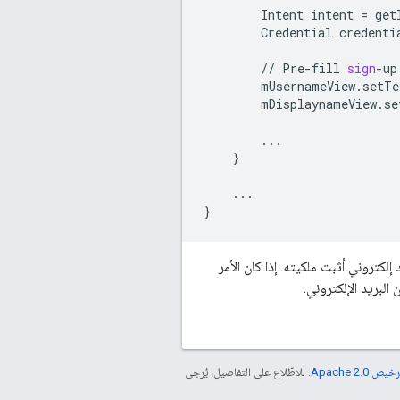
Intent
intent
=
get
Credential
credenti
//
Pre
-
fill
sign
-
up
mUsernameView
.
setTe
mDisplaynameView
.
se
...
}
...
}
لكتروني أثبت ملكيته. إذا كان الأمر
خيص Apache 2.0‏
. للاطّلاع على التفاصيل، يُرجى