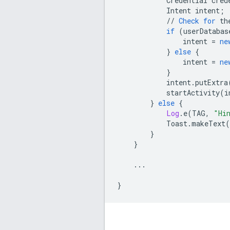
Credential
cred
Intent
intent
;
//
Check
for
th
if
(
userDatabas
intent
=
ne
}
else
{
intent
=
ne
}
intent
.
putExtra
startActivity
(
i
}
else
{
Log
.
e
(
TAG
,
"Hi
Toast
.
makeText
(
}
}
...
}