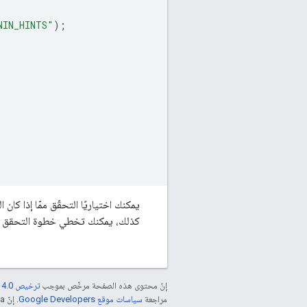
NIN_HINTS"
);
يمكنك اختياريًا التحقّق ممّا إذا كان 
كذلك، يمكنك تخطي خطوة التحقق من عنوان البريد 
إنّ محتوى هذه الصفحة مرخّص بموجب
ترخيص Creative Commons Attribution 4.0‏
مراجعة
سياسات موقع Google Developers‏
. إنّ Java هي علامة تجارية مسجَّلة لشركة Oracle و/أو شركائها التابعين.