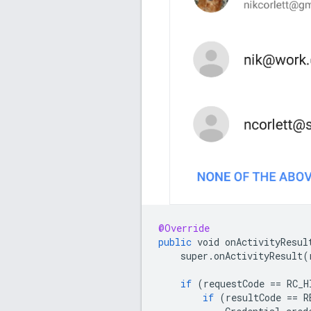
@Override
public
void
onActivityResul
super
.
onActivityResult
(
if
(
requestCode
==
RC_H
if
(
resultCode
==
R