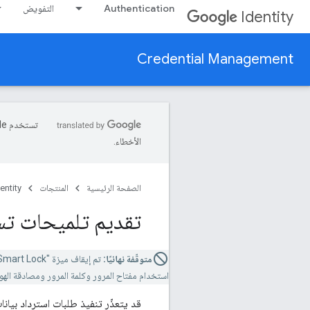
Authentication
التفويض
Identity
Credential Management
الأخطاء.
الصفحة الرئيسية
المنتجات
entity
تقديم تلميحات ت
متوقّفة نهائيًا:
تم إيقاف ميزة "Smart Lock لكلمات المرور" نهائيًا. لضمان مدى أمان تطبيقك وسهولة استخدامه
استخدام مفتاح المرور وكلمة المرور ومصادقة الهوية الموحّدة (مثل "تسجيل 
قد يتعذّر تنفيذ طلبات استرداد بيان