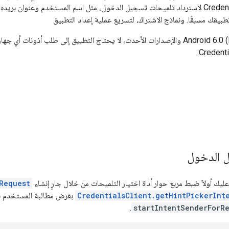
في هذه يمكنك استخدام Credentials API لاسترداد تلميحات تسجيل الدخول، مثل اسم المستخدم وعن
يقك مسبقًا. ونماذج الاشتراك، لتسريع عملية إعداد التطبيق
على نظام التشغيل Android 6.0 (Marshmallow) والإصدارات الأحدث، لا يحتاج التطبيق إلى طلب
ل الدخول
ك أولاً ضبط مربع حوار أداة اختيار التلميحات من خلال جارٍ إنشاء
Request
CredentialsClient.getHintPickerInt
بغرض مطالبة المستخدم باخت
.
startIntentSenderForRe