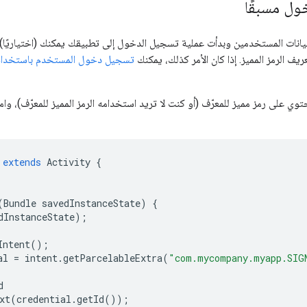
ل مسبقًا
بيانات المستخدمين وبدأت عملية تسجيل الدخول إلى تطبيقك يمكنك (اختياريًا) ال
ف الرمز المميز. إذا كان الأمر كذلك، يمكنك
تسجيل دخول المستخدم باستخدام ال
وي على رمز مميز للمعرّف (أو كنت لا تريد استخدامه الرمز المميز للمعرّف)، و
extends
Activity
{
(
Bundle
savedInstanceState
)
{
dInstanceState
);
Intent
();
al
=
intent
.
getParcelableExtra
(
"com.mycompany.myapp.SIG
d
xt
(
credential
.
getId
());