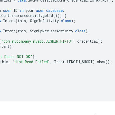
ential
=
data
.
getParcelableExtra
(
Credential
.
EXTRA_KEY
);
e
user
ID
in
your
user
database
.
eContains
(
credential
.
getId
()))
{
w
Intent
(
this
,
SignInActivity
.
class
);
w
Intent
(
this
,
SignUpNewUserActivity
.
class
);
(
"com.mycompany.myapp.SIGNIN_HINTS"
,
credential
);
ntent
);
nt Read: NOT OK"
);
this
,
"Hint Read Failed"
,
Toast
.
LENGTH_SHORT
).
show
();