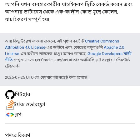
আপনি যখন ব্যবহারকারীর যাচাইকরণ স্থিতি রেকর্ড করেন এবং
আপনার ডাটাবেস থেকে এক-কালীন কোড মুছে ফেলেন,
যাচাইকরণ সম্পূর্ণ হয়৷
অন্য কিছু উল্লেখ না করা থাকলে, এই পৃষ্ঠার কন্টেন্ট
Creative Commons
Attribution 4.0 License
-এর অধীনে এবং কোডের নমুনাগুলি
Apache 2.0
License
-এর অধীনে লাইসেন্স প্রাপ্ত। আরও জানতে,
Google Developers সাইট
নীতি
দেখুন। Java হল Oracle এবং/অথবা তার অ্যাফিলিয়েট সংস্থার রেজিস্টার্ড
ট্রেডমার্ক।
2025-07-25 UTC-তে শেষবার আপডেট করা হয়েছে।
গিটহাব
স্ট্যাক ওভারফ্লো
ব্লগ
পণ্যর বিবরণ