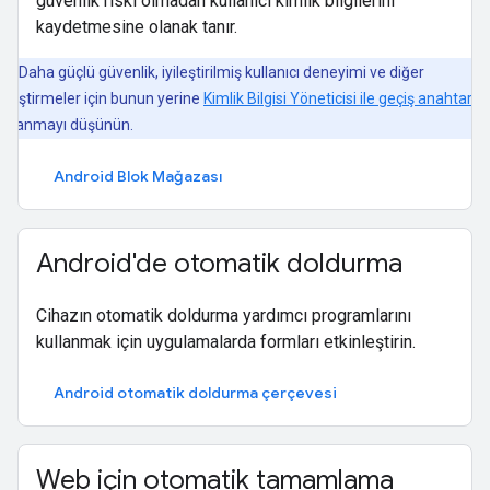
güvenlik riski olmadan kullanıcı kimlik bilgilerini
kaydetmesine olanak tanır.
Daha güçlü güvenlik, iyileştirilmiş kullanıcı deneyimi ve diğer
yileştirmeler için bunun yerine
Kimlik Bilgisi Yöneticisi ile geçiş anahtarlar
ullanmayı düşünün.
Android Blok Mağazası
Android'de otomatik doldurma
Cihazın otomatik doldurma yardımcı programlarını
kullanmak için uygulamalarda formları etkinleştirin.
Android otomatik doldurma çerçevesi
Web için otomatik tamamlama