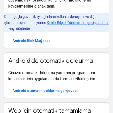
güvenlik riski olmadan kullanıcı kimlik bilgilerini
kaydetmesine olanak tanır.
Daha güçlü güvenlik, iyileştirilmiş kullanıcı deneyimi ve diğer
yileştirmeler için bunun yerine
Kimlik Bilgisi Yöneticisi ile geçiş anahtarlar
ullanmayı düşünün.
Android Blok Mağazası
Android'de otomatik doldurma
Cihazın otomatik doldurma yardımcı programlarını
kullanmak için uygulamalarda formları etkinleştirin.
Android otomatik doldurma çerçevesi
Web için otomatik tamamlama