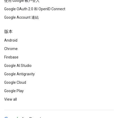
使用 Google 帳戶登入
Google OAuth 2.0 和 OpenID Connect
Google Account 連結
版本
Android
Chrome
Firebase
Google AI Studio
Google Antigravity
Google Cloud
Google Play
View all