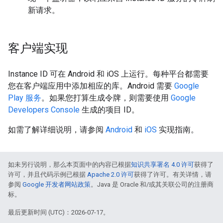
新请求。
客户端实现
Instance ID 可在 Android 和 iOS 上运行。每种平台都需要
您在客户端应用中添加相应的库。Android 需要
Google
Play 服务
。如果您打算生成令牌，则需要使用
Google
Developers Console
生成的项目 ID。
如需了解详细说明，请参阅
Android
和
iOS
实现指南。
如未另行说明，那么本页面中的内容已根据
知识共享署名 4.0 许可
获得了
许可，并且代码示例已根据
Apache 2.0 许可
获得了许可。有关详情，请
参阅
Google 开发者网站政策
。Java 是 Oracle 和/或其关联公司的注册商
标。
最后更新时间 (UTC)：2026-07-17。