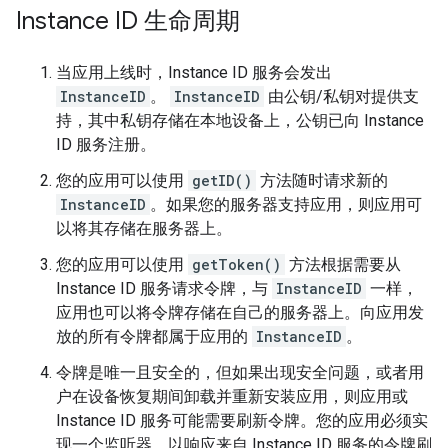
Instance ID 生命周期
当应用上线时，Instance ID 服务会发出
InstanceID
。
InstanceID
由公钥/私钥对提供支
持，其中私钥存储在本地设备上，公钥已向 Instance
ID 服务注册。
您的应用可以使用
getID()
方法随时请求新的
InstanceID
。如果您的服务器支持应用，则应用可
以将其存储在服务器上。
您的应用可以使用
getToken()
方法根据需要从
Instance ID 服务请求令牌，与
InstanceID
一样，
应用也可以将令牌存储在自己的服务器上。向应用发
放的所有令牌都属于应用的
InstanceID
。
令牌是唯一且安全的，但如果出现安全问题，或者用
户在设备恢复期间卸载并重新安装应用，则应用或
Instance ID 服务可能需要刷新令牌。您的应用必须实
现一个监听器，以响应来自 Instance ID 服务的令牌刷