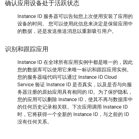
确认应用设备处于活跃状态
Instance ID 服务器可以告知您上次使用安装了应用的
设备的时间。 您可以使用此信息来决定是保留应用中
的数据，还是发送推送消息以重新吸引用户。
识别和跟踪应用
Instance ID 在全球所有应用实例中都是唯一的，因此
您的数据库可以使用它来唯一标识和跟踪应用实例。
您的服务器端代码可以通过 Instance ID Cloud
Service 验证 Instance ID 是否真实，以及是否与向服
务器注册的原始应用具有相同的 ID。为了保护隐私，
您的应用可以删除 Instance ID，使其不再与数据库中
的任何历史记录相关联。下次应用调用 Instance ID
时，它将获得一个全新的 Instance ID，与之前的 ID
没有任何关系。