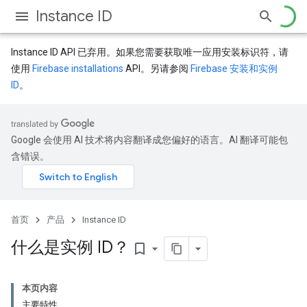
Instance ID
Instance ID API 已弃用。如果您需要获取唯一应用安装标识符，请
使用
Firebase installations
API。另请参阅
Firebase 安装和实例
ID
。
Google 会使用 AI 技术将内容翻译成您偏好的语言。AI 翻译可能包
含错误。
首页
产品
Instance ID
什么是实例 ID？
bookmark_border
本页内容
主要特性