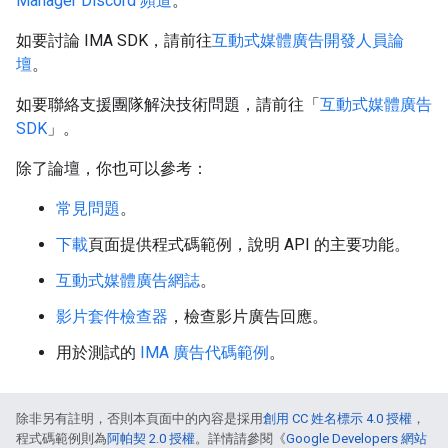
Manager Discord 頻道
。
如要討論 IMA SDK，請前往
互動式媒體廣告開發人員論
壇
。
如要聯絡支援團隊解決技術問題，請前往「
互動式媒體廣告
SDK
」。
除了論壇，你也可以參考：
常見問題
。
下載
頁面提供程式碼範例，說明 API 的主要功能。
互動式媒體廣告網誌
。
影片套件檢查器
，檢查影片廣告回應。
用於測試的
IMA 廣告代碼範例
。
除非另有註明，否則本頁面中的內容是採用
創用 CC 姓名標示 4.0 授權
，
程式碼範例則為
阿帕契 2.0 授權
。詳情請參閱《
Google Developers 網站