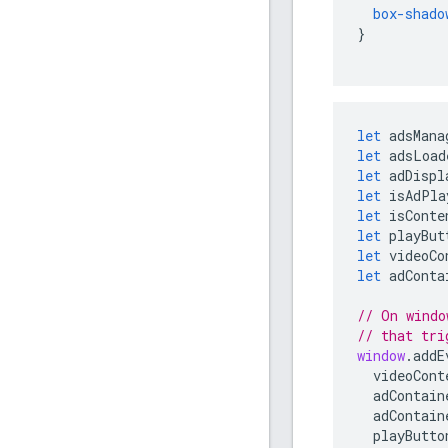
box-shado
}
let
adsMana
let
adsLoad
let
adDispl
let
isAdPla
let
isConte
let
playBut
let
videoCo
let
adConta
// On windo
// that tri
window
.
addE
videoCont
adContain
adContain
playButto