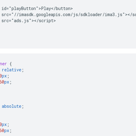
 id="playButton">Play</button>

 src="//imasdk.googleapis.com/js/sdkloader/ima3.js"></sc
 src="ads.js"></script>

ner
{
relative
;
0
px
;
60
px
;
absolute
;
0
px
;
60
px
;