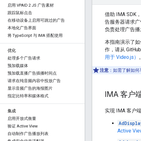
启用 VPAID 2 JS 广告素材
跟踪鼠标点击
借助 IMA S
在移动设备上启用可跳过的广告
告服务器请求广告
本地化广告界面
负责处理广告播
将 Type
Script 与 IMA 搭配使用
本指南演示了如
作，请从 GitHu
优化
用于 Video.js）
处理多个广告请求
预加载媒体
注意
：如需了解如何与
预加载直播广告插播时间点
请求在纯音频内容中投放广告
显示音频广告的海报图片
IMA 客户
指定比特率和媒体格式
实现 IMA 客
集成
启用开放式衡量
AdDispla
验证 Active View
Active Vi
自动制作广告播放列表