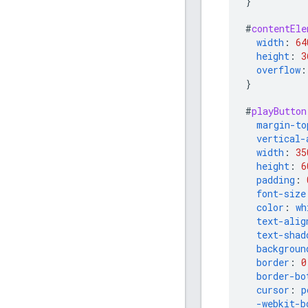
}
#
contentEle
width
:
64
height
:
3
overflow
:
}
#
playButton
margin-to
vertical-
width
:
35
height
:
6
padding
:
font-size
color
:
wh
text-alig
text-shad
backgroun
border
:
0
border-bo
cursor
:
p
-webkit-
b