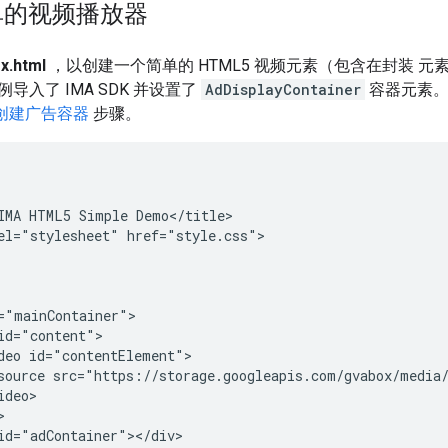
单的视频播放器
x.html
，以创建一个简单的 HTML5 视频元素（包含在封装 
导入了 IMA SDK 并设置了
AdDisplayContainer
容器元素。
创建广告容器
步骤。
IMA HTML5 Simple Demo</title>

el="stylesheet" href="style.css">

="mainContainer">

id="content">

deo id="contentElement">

source src="https://storage.googleapis.com/gvabox/media/
deo>



id="adContainer"></div>
