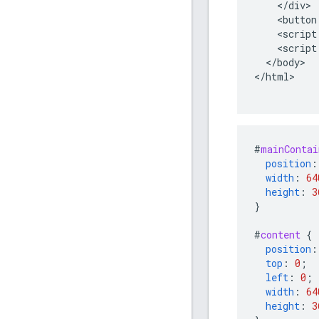
    </div>

    <button
    <script
    <script
  </body>

#
mainContai
position
:
width
:
64
height
:
3
}
#
content
{
position
:
top
:
0
;
left
:
0
;
width
:
64
height
:
3