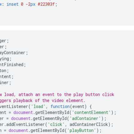
w
:
inset
0
-2
px
#22303f
;
ger
;
er
;
ayContainer
;
ying
;
ntFinished
;
ton
;
ntent
;
iner
;
w load, attach an event to the play button click
ggers playback of the video element.
ventListener
(
'load'
,
function
(
event
)
{
ent
=
document
.
getElementById
(
'contentElement'
);
er
=
document
.
getElementById
(
'adContainer'
);
er
.
addEventListener
(
'click'
,
adContainerClick
);
n
=
document
.
getElementById
(
'playButton'
);