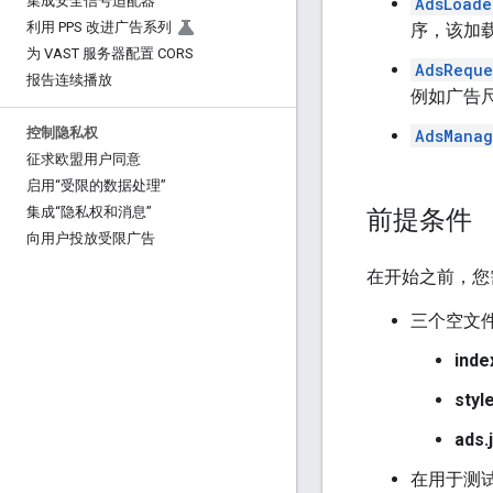
集成安全信号适配器
AdsLoade
利用 PPS 改进广告系列
序，该加
为 VAST 服务器配置 CORS
AdsReque
报告连续播放
例如广告
控制隐私权
AdsManag
征求欧盟用户同意
启用“受限的数据处理”
前提条件
集成“隐私权和消息”
向用户投放受限广告
在开始之前，您
三个空文
inde
styl
ads.
在用于测试