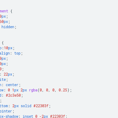
ment
{
0
px
;
60
px
;
hidden
;
{
p
:
10
px
;
align
:
top
;
0
px
;
0
px
;
0
;
:
22
px
;
ite
;
n
:
center
;
ow
:
0
1
px
2
px
rgba
(
0
,
0
,
0
,
0.25
);
d
:
#2c3e50
;
;
ttom
:
2
px
solid
#22303f
;
ointer
;
ox-shadow
:
inset
0
-2
px
#22303f
;