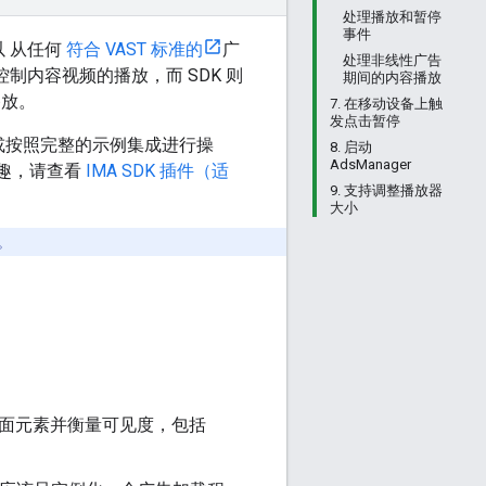
处理播放和暂停
事件
以 从任何
符合 VAST 标准的
广
处理非线性广告
控制内容视频的播放，而 SDK 则
期间的内容播放
播放。
7. 在移动设备上触
发点击暂停
看或按照完整的示例集成进行操
8. 启动
AdsManager
兴趣，请查看
IMA SDK 插件（适
9. 支持调整播放器
大小
。
界面元素并衡量可见度，包括