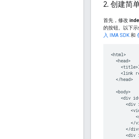
2
.
创建简
首先，修改
inde
的按钮。以下示例
入 IMA SDK
和
<html>

  <head>

    <title>
    <link r
  </head>

  <body>

    <div id
      <div 
        <vi
          <
        </vi
      </div>
      <div 