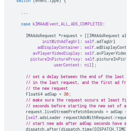
switch
(
event
.
type
)
{
...
case
kIMAAdEvent_ALL_ADS_COMPLETED
:
IMAAdsRequest
*
request
=
[[
IMAAdsRequest
all
initWithAdTagUrl
:
self
.
adTagUrl
adDisplayContainer
:
self
.
adDisplayConta
avPlayerVideoDisplay
:
self
.
avPlayerVideoD
pictureInPictureProxy
:
self
.
pictureInPictu
userContext
:
nil
];
// set a delay between the end of the last ad
// in the last request, and the first ad fro
// the new request
Float64
adGap
=
30
;
// make sure the request occurs at least fiv
// seconds before starting the new set of ads
request
.
liveStreamPrefetchSeconds
=
adGap
-
[
self
.
adsLoader
requestAdsWithRequest
:
reques
// start new ads after adGap seconds have el
dispatch_after
(
dispatch_time
(
DISPATCH_TIME_N