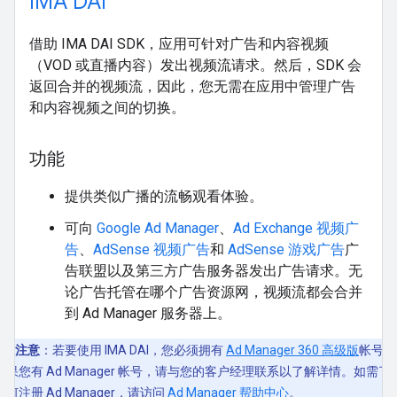
IMA DAI
借助 IMA DAI SDK，应用可针对广告和内容视频
（VOD 或直播内容）发出视频流请求。然后，SDK 会
返回合并的视频流，因此，您无需在应用中管理广告
和内容视频之间的切换。
功能
提供类似广播的流畅观看体验。
可向
Google Ad Manager
、
Ad Exchange 视频广
告
、
AdSense 视频广告
和
AdSense 游戏广告
广
告联盟以及第三方广告服务器发出广告请求。无
论广告托管在哪个广告资源网，视频流都会合并
到 Ad Manager 服务器上。
注意
：若要使用 IMA DAI，您必须拥有
Ad Manager 360 高级版
帐号。
如果您有 Ad Manager 帐号，请与您的客户经理联系以了解详情。如需了
如何注册 Ad Manager，请访问
Ad Manager 帮助中心
。