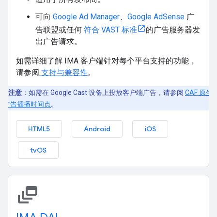
可向
Google Ad Manager
、
Google AdSense
广
告联盟或任何
符合 VAST 标准
的广告服务器发
出广告请求。
如需详细了解 IMA 客户端针对每个平台支持的功能，
请参阅
支持与兼容性
。
注意
：如需在 Google Cast 设备上投放客户端广告，请参阅
CAF 原生
告广告插播时间点
。
HTML5
Android
iOS
tvOS
dynamic_feed