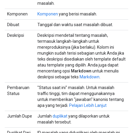
masalah.
Komponen
Komponen
yang berisi masalah.
Dibuat
Tanggal dan waktu saat masalah dibuat.
Deskripsi
Deskripsi mendetail tentang masalah,
termasuk langkah-langkah untuk
mereproduksinya (jika berlaku). Kolom ini
mungkin sudah terisi sebagian untuk Anda jika
teks deskripsi disediakan oleh template default
atau template yang dipilih. Anda juga dapat
mencentang opsi
Markdown
untuk menulis
deskripsi sebagai teks
Markdown
.
Pembaruan
"Status saat ini" masalah. Untuk masalah
Status
traffic tinggi, tim dapat menggunakannya
untuk memberikan "jawaban" kanonis tentang
apa yang terjadi.
Pelajari Lebih Lanjut
Jumlah Dupe
Jumlah
duplikat
yang dilaporkan untuk
masalah tersebut.
Duplikat Dari
ID masalah yang diduplikasi oleh masalah ini.