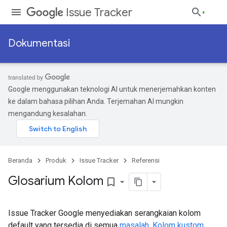
Issue Tracker
Dokumentasi
Google menggunakan teknologi AI untuk menerjemahkan konten
ke dalam bahasa pilihan Anda. Terjemahan AI mungkin
mengandung kesalahan.
Beranda
Produk
Issue Tracker
Referensi
Glosarium Kolom
bookmark_border
Issue Tracker Google menyediakan serangkaian kolom
default yang tersedia di semua
masalah
.
Kolom kustom