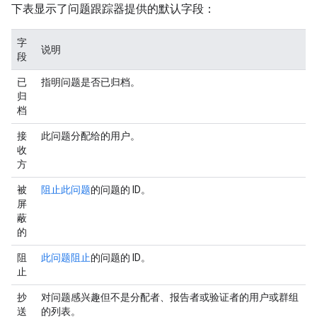
下表显示了问题跟踪器提供的默认字段：
字
说明
段
已
指明问题是否已归档。
归
档
接
此问题分配给的用户。
收
方
被
阻止此问题
的问题的 ID。
屏
蔽
的
阻
此问题阻止
的问题的 ID。
止
抄
对问题感兴趣但不是分配者、报告者或验证者的用户或群组
送
的列表。