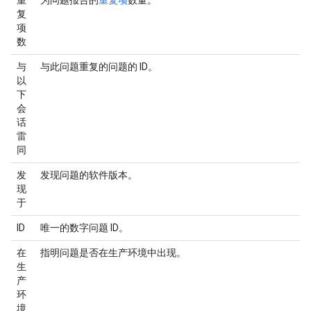
重
为问题报告的
重复项
数量。
复
项
数
与
与此问题重复的问题的 ID。
以
下
会
话
雷
同
发
发现问题的软件版本。
现
于
ID
唯一的数字问题 ID。
在
指明问题是否在生产环境中出现。
生
产
环
境