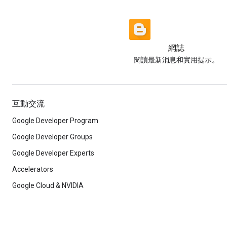
網誌
閱讀最新消息和實用提示。
互動交流
Google Developer Program
Google Developer Groups
Google Developer Experts
Accelerators
Google Cloud & NVIDIA