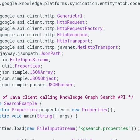
.
google
.
knowledge
.
platforms
.
syndication
.
entitymatch
.
cod
google
.
api
.
client
.
http
.
GenericUrl
;
google
.
api
.
client
.
http
.
HttpRequest
;
google
.
api
.
client
.
http
.
HttpRequestFactory
;
google
.
api
.
client
.
http
.
HttpResponse
;
google
.
api
.
client
.
http
.
HttpTransport
;
google
.
api
.
client
.
http
.
javanet
.
NetHttpTransport
;
jayway
.
jsonpath
.
JsonPath
;
.
io
.
FileInputStream
;
.
util
.
Properties
;
json
.
simple
.
JSONArray
;
json
.
simple
.
JSONObject
;
json
.
simple
.
parser
.
JSONParser
;
 of Java client calling Knowledge Graph Search API */
s
SearchExample
{
atic
Properties
 properties 
=
new
Properties
();
atic
void
 main
(
String
[]
 args
)
{
rties
.
load
(
new
FileInputStream
(
"kgsearch.properties"
));