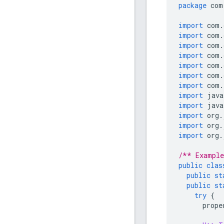
package
 com
import
 com
.
import
 com
.
import
 com
.
import
 com
.
import
 com
.
import
 com
.
import
 com
.
import
 java
import
 java
import
 org
.
import
 org
.
import
 org
.
/** Example
public
clas
public
st
public
st
try
{
      prope