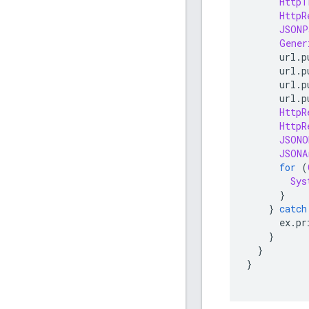
HttpT
HttpR
JSONP
Gener
      url
.
p
      url
.
p
      url
.
p
      url
.
p
HttpR
HttpR
JSONO
JSONA
for
(
Sys
}
}
catch
      ex
.
pr
}
}
}