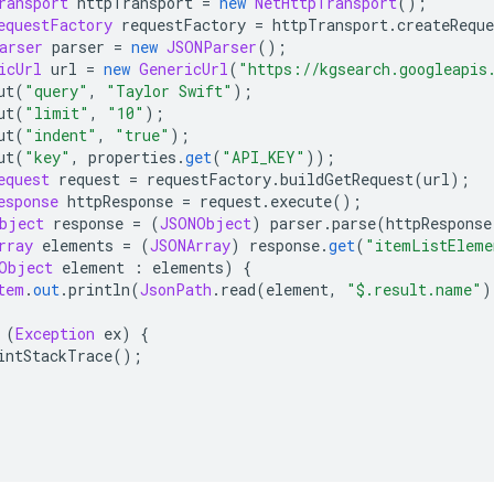
ransport
 httpTransport 
=
new
NetHttpTransport
();
equestFactory
 requestFactory 
=
 httpTransport
.
createRequ
arser
 parser 
=
new
JSONParser
();
icUrl
 url 
=
new
GenericUrl
(
"https://kgsearch.googleapis
ut
(
"query"
,
"Taylor Swift"
);
ut
(
"limit"
,
"10"
);
ut
(
"indent"
,
"true"
);
ut
(
"key"
,
 properties
.
get
(
"API_KEY"
));
equest
 request 
=
 requestFactory
.
buildGetRequest
(
url
);
esponse
 httpResponse 
=
 request
.
execute
();
bject
 response 
=
(
JSONObject
)
 parser
.
parse
(
httpResponse
rray
 elements 
=
(
JSONArray
)
 response
.
get
(
"itemListEleme
Object
 element 
:
 elements
)
{
tem
.
out
.
println
(
JsonPath
.
read
(
element
,
"$.result.name"
)
(
Exception
 ex
)
{
intStackTrace
();