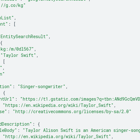
://g.co/kg"
mList"
,
ent"
:
[
"EntitySearchResult"
,
{
"kg:/m/0dl567"
,
"Taylor Swift"
,
:
[
"
,
n"
tion"
:
"Singer-songwriter"
,
:
{
ntUrl"
:
"https://t1.gstatic.com/images?q=tbn:ANd9GcQmV
"https://en.wikipedia.org/wiki/Taylor_Swift"
,
se"
:
"http://creativecommons.org/licenses/by-sa/2.0"
dDescription"
:
{
leBody"
:
"Taylor Alison Swift is an American singer-son
"http://en.wikipedia.org/wiki/Taylor_Swift"
,