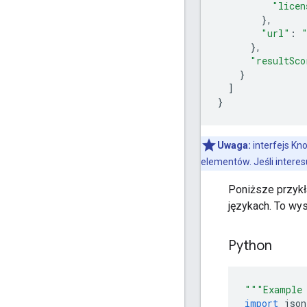
"licen
},
"url"
:
},
"resultSco
}
]
}
Uwaga:
interfejs Kn
elementów. Jeśli interes
Poniższe przykł
językach. To wy
Python
"""Example 
import
 json