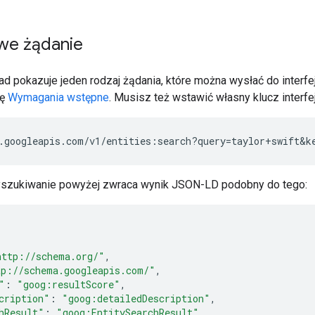
we żądanie
d pokazuje jeden rodzaj żądania, które można wysłać do interfe
ję
Wymagania wstępne
. Musisz też wstawić własny klucz interfe
.googleapis.com/v1/entities:search?query=taylor+swift&k
szukiwanie powyżej zwraca wynik JSON-LD podobny do tego:
http://schema.org/"
,
tp://schema.googleapis.com/"
,
"
:
"goog:resultScore"
,
cription"
:
"goog:detailedDescription"
,
hResult"
:
"goog:EntitySearchResult"
,