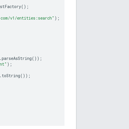
estFactory
();
.com/v1/entities:search"
);
.
parseAsString
());
nt"
);
.
toString
());