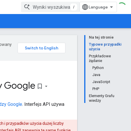
/
Na tej stronie
erowany
Typowe przypadki
użycia
Przykładowe
żądanie
Python
Java
zy Google
JavaScript
bookmark_border
PHP
Elementy Grafu
wiedzy
edzy Google
. Interfejs API używa
i przypadków użycia dużej liczby
interfejs API zapewnia te same funkcje