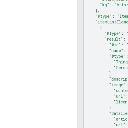
"kg"
:
"http
},
"@type"
:
"Ite
"itemListElem
{
"@type"
:
"result"
:
"@id"
:
"name"
:
"@type"
"Thing
"Perso
],
"descrip
"image"
"conte
"url"
:
"licen
},
"detaile
"artic
"url"
: