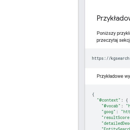
Przykłado
Poniższy przykła
przeczytaj sekc
https://kgsearch
Przykładowe wy
{
"@context"
:
{
"@vocab"
:
"
"goog"
:
"ht
"resultScore
"detailedDes
"EntitySearc