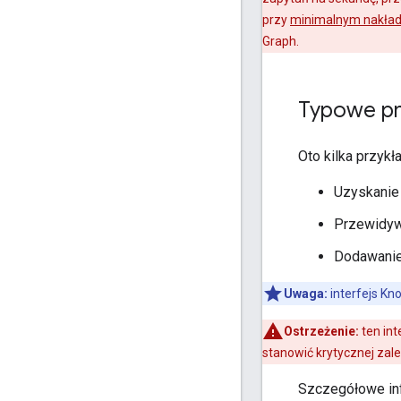
przy
minimalnym nakład
Graph.
Typowe pr
Oto kilka przyk
Uzyskanie 
Przewidyw
Dodawanie 
Uwaga:
interfejs Kn
Ostrzeżenie:
ten int
stanowić krytycznej zale
Szczegółowe inf