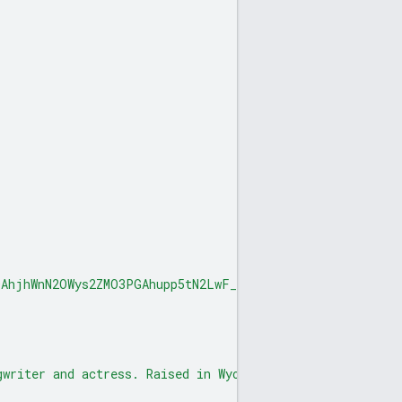
DAhjhWnN2OWys2ZMO3PGAhupp5tN2LwF_BJmiHgi19hf8Ku"
,
gwriter and actress. Raised in Wyomissing, Pennsylvania,