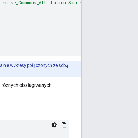
reative_Commons_Attribution-ShareAlike_3.0_Unported_Lice
 a nie wykresy połączonych ze sobą
 różnych obsługiwanych
.