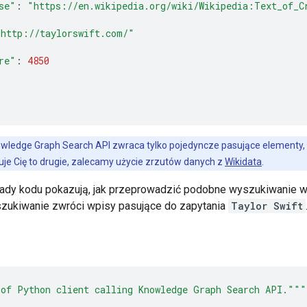
se"
:
"https://en.wikipedia.org/wiki/Wikipedia:Text_of_C
"http://taylorswift.com/"
re"
:
4850
owledge Graph Search API zwraca tylko pojedyncze pasujące elementy,
uje Cię to drugie, zalecamy użycie zrzutów danych z
Wikidata
.
ady kodu pokazują, jak przeprowadzić podobne wyszukiwanie w
szukiwanie zwróci wpisy pasujące do zapytania
Taylor Swift
of Python client calling Knowledge Graph Search API."""