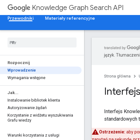
Knowledge Graph Search API
Przewodniki
Materiały referencyjne
język. Tłumaczen
Rozpocznij
Wprowadzenie
Strona główna
Wymagania wstępne
Interfe
Jak
.
.
.
Instalowanie bibliotek klienta
Autoryzowanie żądań
Interfejs Knowl
Korzystanie z widżetu wyszukiwania
standardowych
Grafu wiedzy
Ostrzeżenie:
aby po
Warunki korzystania z usługi
zapytań na sekundę, prz