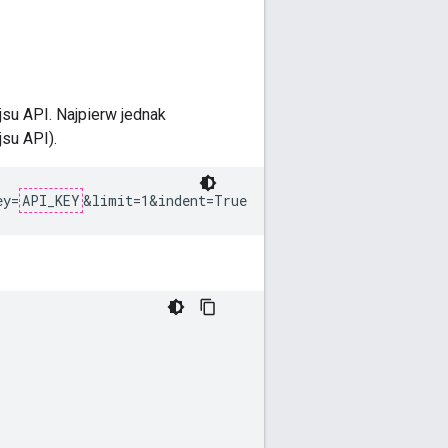
jsu API. Najpierw jednak
jsu API).
ey=
API_KEY
&limit=1&indent=True