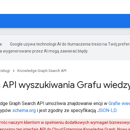
Google używa technologii AI do tłumaczenia treści na Twój pref
ia wygenerowane przez AI mogą zawierać błędy.
Usługi
Knowledge Graph Search API
js API wyszukiwania Grafu wied
edge Graph Search API umożliwia znajdowanie encji w
Grafie wi
 typów
schema.org
i jest zgodny ze specyfikacją
JSON-LD
.
móc naszym klientom w spełnieniu dodatkowych wymagań biznesowych 
enosimy ten interfejs API do
Cloud Enterprise Knowledge Graph
. Nowy 