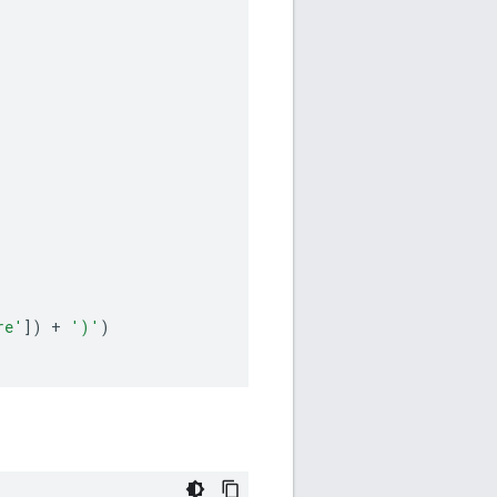
re'
])
+
')'
)