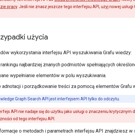
zie pracy
. Jeśli nie znasz jeszcze tego interfejsu API, użyj nowej usłu
zypadki użycia
ładów wykorzystania interfejsu API wyszukiwania Grafu wiedzy:
rankingu najbardziej znanych podmiotów spełniających określone
ane wypełnianie elementów w polu wyszukiwania.
adnotacji i porządkowanie treści za pomocą elementów Grafu 
owledge Graph Search API jest interfejsem API tylko do odczytu.
erfejs API nie nadaje się do użytku jako usługi o znaczeniu krytycznym d
żności od tego interfejsu API.
ormacje o metodach i parametrach interfejsu API znajdziesz w