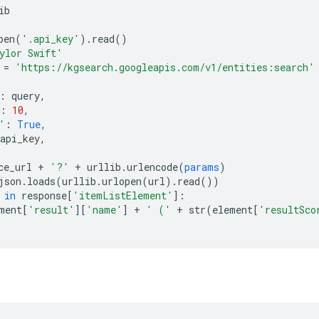
ib
pen
(
'.api_key'
).
read
()
ylor Swift'
 
=
'https://kgsearch.googleapis.com/v1/entities:search'
:
 query
,
:
10
,
'
:
True
,
api_key
,
ce_url 
+
'?'
+
 urllib
.
urlencode
(
params
)
json
.
loads
(
urllib
.
urlopen
(
url
).
read
())
 
in
 response
[
'itemListElement'
]:
ment
[
'result'
][
'name'
]
+
' ('
+
 str
(
element
[
'resultSco