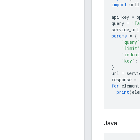
import
 urll
api_key 
=
 o
query 
=
'Ta
service_url
params
=
{
'query'
'limit'
'indent
'key'
:
 
}
url 
=
 servi
response 
=
 
for
 element
print
(
ele
Java