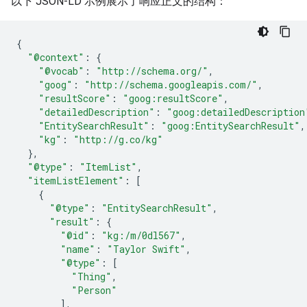
以下 JSON-LD 示例展示了响应正文的结构：
{
"@context"
:
{
"@vocab"
:
"http://schema.org/"
,
"goog"
:
"http://schema.googleapis.com/"
,
"resultScore"
:
"goog:resultScore"
,
"detailedDescription"
:
"goog:detailedDescription
"EntitySearchResult"
:
"goog:EntitySearchResult"
,
"kg"
:
"http://g.co/kg"
},
"@type"
:
"ItemList"
,
"itemListElement"
:
[
{
"@type"
:
"EntitySearchResult"
,
"result"
:
{
"@id"
:
"kg:/m/0dl567"
,
"name"
:
"Taylor Swift"
,
"@type"
:
[
"Thing"
,
"Person"
],