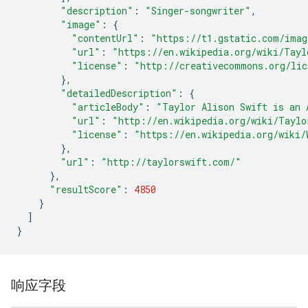
"description"
:
"Singer-songwriter"
,
"image"
:
{
"contentUrl"
:
"https://t1.gstatic.com/ima
"url"
:
"https://en.wikipedia.org/wiki/Tayl
"license"
:
"http://creativecommons.org/lic
},
"detailedDescription"
:
{
"articleBody"
:
"Taylor Alison Swift is an 
"url"
:
"http://en.wikipedia.org/wiki/Taylo
"license"
:
"https://en.wikipedia.org/wiki/
},
"url"
:
"http://taylorswift.com/"
},
"resultScore"
:
4850
}
]
}
响应字段