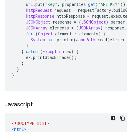
      url
.
put
(
"key"
,
 properties
.
get
(
"API_KEY"
));
HttpRequest
 request 
=
 requestFactory
.
buildGe
HttpResponse
 httpResponse 
=
 request
.
execute
(
JSONObject
 response 
=
(
JSONObject
)
 parser
.
pa
JSONArray
 elements 
=
(
JSONArray
)
 response
.
ge
for
(
Object
 element 
:
 elements
)
{
System
.
out
.
println
(
JsonPath
.
read
(
element
,
}
}
catch
(
Exception
 ex
)
{
      ex
.
printStackTrace
();
}
}
}
Javascript
<!DOCTYPE html>
<html>