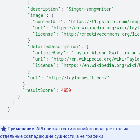
],
"description"
:
"Singer-songwriter"
,
"image"
:
{
"contentUrl"
:
"https://t1.gstatic.com/ima
"url"
:
"https://en.wikipedia.org/wiki/Tayl
"license"
:
"http://creativecommons.org/lic
},
"detailedDescription"
:
{
"articleBody"
:
"Taylor Alison Swift is an 
"url"
:
"http://en.wikipedia.org/wiki/Taylo
"license"
:
"https://en.wikipedia.org/wiki/
},
"url"
:
"http://taylorswift.com/"
},
"resultScore"
:
4850
}
]
}
Примечание.
API поиска в сети знаний возвращает только
отдельные совпадающие сущности, а не графики