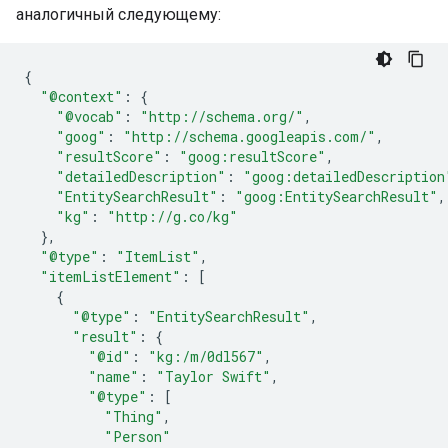
аналогичный следующему:
{
"@context"
:
{
"@vocab"
:
"http://schema.org/"
,
"goog"
:
"http://schema.googleapis.com/"
,
"resultScore"
:
"goog:resultScore"
,
"detailedDescription"
:
"goog:detailedDescription
"EntitySearchResult"
:
"goog:EntitySearchResult"
,
"kg"
:
"http://g.co/kg"
},
"@type"
:
"ItemList"
,
"itemListElement"
:
[
{
"@type"
:
"EntitySearchResult"
,
"result"
:
{
"@id"
:
"kg:/m/0dl567"
,
"name"
:
"Taylor Swift"
,
"@type"
:
[
"Thing"
,
"Person"