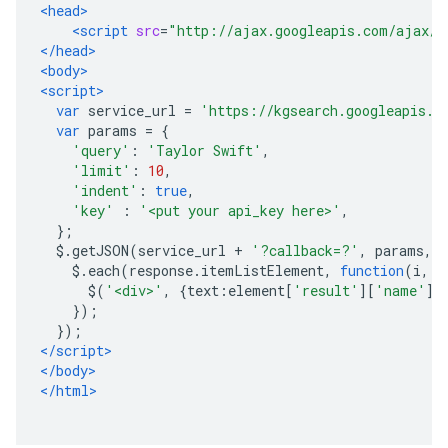
<head>
<script
src
=
"http://ajax.googleapis.com/ajax/l
</head>
<body>
<script>
var
 service_url 
=
'https://kgsearch.googleapis.c
var
 params 
=
{
'query'
:
'Taylor Swift'
,
'limit'
:
10
,
'indent'
:
true
,
'key'
:
'<put your api_key here>'
,
};
  $
.
getJSON
(
service_url 
+
'?callback=?'
,
 params
,
f
    $
.
each
(
response
.
itemListElement
,
function
(
i
,
 e
      $
(
'<div>'
,
{
text
:
element
[
'result'
][
'name'
]}
});
});
</script>
</body>
</html>