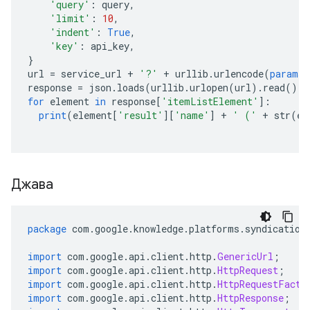
'query'
:
 query
,
'limit'
:
10
,
'indent'
:
True
,
'key'
:
 api_key
,
}
url 
=
 service_url 
+
'?'
+
 urllib
.
urlencode
(
params
)
response 
=
 json
.
loads
(
urllib
.
urlopen
(
url
).
read
())
for
 element 
in
 response
[
'itemListElement'
]:
print
(
element
[
'result'
][
'name'
]
+
' ('
+
 str
(
el
Джава
package
 com
.
google
.
knowledge
.
platforms
.
syndication
import
 com
.
google
.
api
.
client
.
http
.
GenericUrl
;
import
 com
.
google
.
api
.
client
.
http
.
HttpRequest
;
import
 com
.
google
.
api
.
client
.
http
.
HttpRequestFacto
import
 com
.
google
.
api
.
client
.
http
.
HttpResponse
;