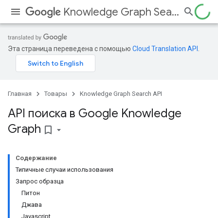
Knowledge Graph Search API
Эта страница переведена с помощью
Cloud Translation API
.
Главная
Товары
Knowledge Graph Search API
API поиска в Google Knowledge
Graph
bookmark_border
Содержание
Типичные случаи использования
Запрос образца
Питон
Джава
Javascript