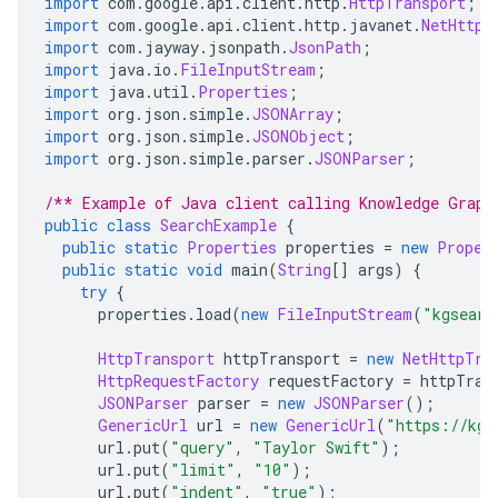
import
 com
.
google
.
api
.
client
.
http
.
HttpTransport
;
import
 com
.
google
.
api
.
client
.
http
.
javanet
.
NetHttpT
import
 com
.
jayway
.
jsonpath
.
JsonPath
;
import
 java
.
io
.
FileInputStream
;
import
 java
.
util
.
Properties
;
import
 org
.
json
.
simple
.
JSONArray
;
import
 org
.
json
.
simple
.
JSONObject
;
import
 org
.
json
.
simple
.
parser
.
JSONParser
;
/** Example of Java client calling Knowledge Graph
public
class
SearchExample
{
public
static
Properties
 properties 
=
new
Proper
public
static
void
 main
(
String
[]
 args
)
{
try
{
      properties
.
load
(
new
FileInputStream
(
"kgsearc
HttpTransport
 httpTransport 
=
new
NetHttpTra
HttpRequestFactory
 requestFactory 
=
 httpTran
JSONParser
 parser 
=
new
JSONParser
();
GenericUrl
 url 
=
new
GenericUrl
(
"https://kgs
      url
.
put
(
"query"
,
"Taylor Swift"
);
      url
.
put
(
"limit"
,
"10"
);
      url
.
put
(
"indent"
,
"true"
);