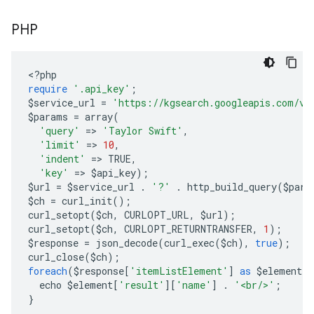
PHP
<?
php
require
'.api_key'
;
$service_url 
=
'https://kgsearch.googleapis.com/v1
$params 
=
 array
(
'query'
=>
'Taylor Swift'
,
'limit'
=>
10
,
'indent'
=>
 TRUE
,
'key'
=>
 $api_key
);
$url 
=
 $service_url 
.
'?'
.
 http_build_query
(
$para
$ch 
=
 curl_init
();
curl_setopt
(
$ch
,
 CURLOPT_URL
,
 $url
);
curl_setopt
(
$ch
,
 CURLOPT_RETURNTRANSFER
,
1
);
$response 
=
 json_decode
(
curl_exec
(
$ch
),
true
);
curl_close
(
$ch
);
foreach
(
$response
[
'itemListElement'
]
as
 $element
)
  echo $element
[
'result'
][
'name'
]
.
'<br/>'
;
}