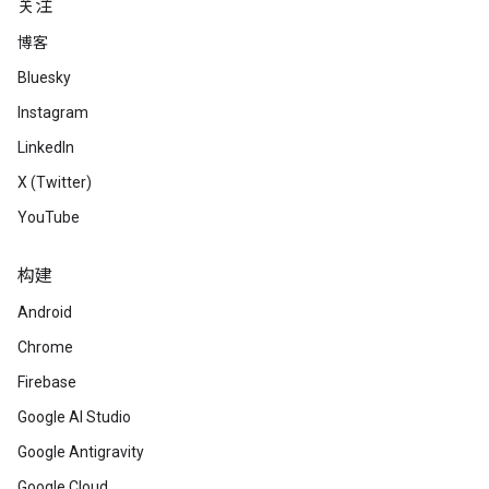
关注
博客
Bluesky
Instagram
LinkedIn
X (Twitter)
YouTube
构建
Android
Chrome
Firebase
Google AI Studio
Google Antigravity
Google Cloud