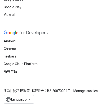
Google Play
View all
Android
Chrome
Firebase
Google Cloud Platform
所有产品
条款
隐私权政策
ICP证合字B2-20070004号
Manage cookies