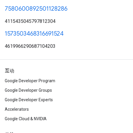
7580600892501128286
4115435045797812304
1573503468316691524
4619966290687104203
互动
Google Developer Program
Google Developer Groups
Google Developer Experts
Accelerators
Google Cloud & NVIDIA