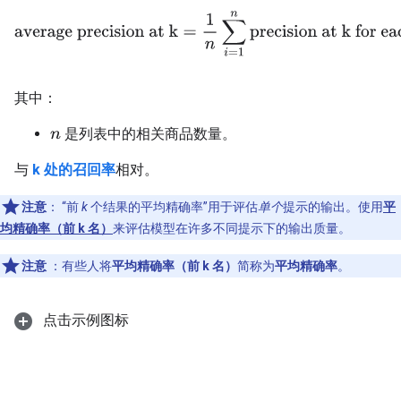
average precision at k
=
1
n
∑
i
=
1
n
precision at k for each 
其中：
是列表中的相关商品数量。
n
与
k 处的召回率
相对。
注意
：
“前
k
个结果的平均精确率”用于评估
单个
提示的输出。使用
平
均精确率（前 k 名）
来评估模型在许多不同提示下的输出质量。
注意
：有些人将
平均精确率（前 k 名）
简称为
平均精确率
。
点击示例图标