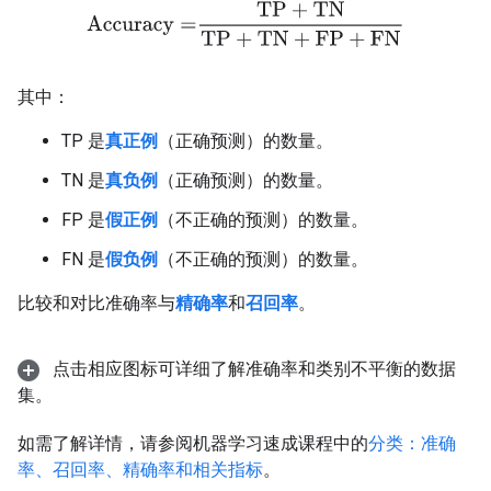
Accuracy
=
TP
+
TN
TP
+
TN
+
FP
+
FN
其中：
TP 是
真正例
（正确预测）的数量。
TN 是
真负例
（正确预测）的数量。
FP 是
假正例
（不正确的预测）的数量。
FN 是
假负例
（不正确的预测）的数量。
比较和对比准确率与
精确率
和
召回率
。
点击相应图标可详细了解准确率和类别不平衡的数据
集。
如需了解详情，请参阅机器学习速成课程中的
分类：准确
率、召回率、精确率和相关指标
。