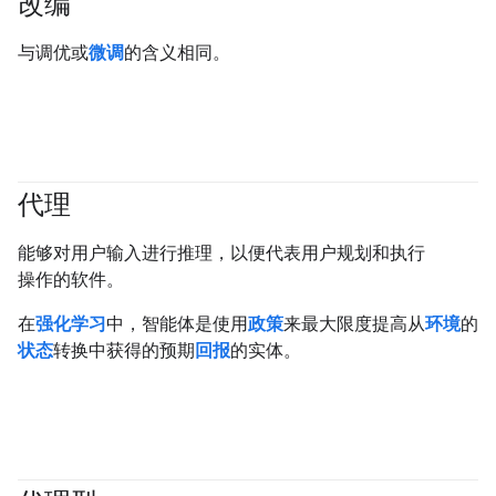
改编
与调优或
微调
的含义相同。
代理
#generativeAI
#agent
能够对用户输入进行推理，以便代表用户规划和执行
操作的软件。
在
强化学习
中，智能体是使用
政策
来最大限度提高从
环境
的
状态
转换中获得的预期
回报
的实体。