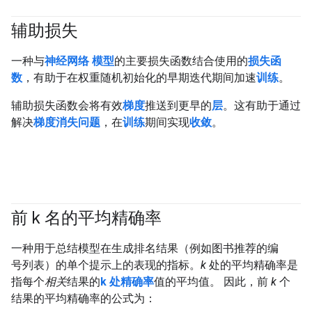
辅助损失
一种与
神经网络
模型
的主要损失函数结合使用的
损失函
数
，有助于在权重随机初始化的早期迭代期间加速
训练
。
辅助损失函数会将有效
梯度
推送到更早的
层
。这有助于通过
解决
梯度消失问题
，在
训练
期间实现
收敛
。
前 k 名的平均精确率
#Metric
一种用于总结模型在生成排名结果（例如图书推荐的编
号列表）的单个提示上的表现的指标。
k
处的平均精确率是
指每个
相关
结果的
k 处精确率
值的平均值。 因此，前
k
个
结果的平均精确率的公式为：