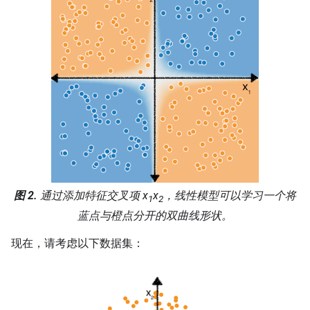
图 2.
通过添加特征交叉项
x
x
，线性模型可以学习一个将
1
2
蓝点与橙点分开的双曲线形状。
现在，请考虑以下数据集：