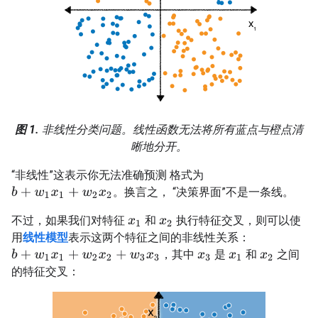
图 1.
非线性分类问题。线性函数无法将所有蓝点与橙点清
晰地分开。
“非线性”这表示你无法准确预测 格式为
。换言之， “决策界面”不是一条线。
b
+
w
1
x
1
+
w
2
x
2
不过，如果我们对特征
和
执行特征交叉，则可以使
x
1
x
2
用
线性模型
表示这两个特征之间的非线性关系：
，其中
是
和
之间
b
+
w
1
x
1
+
w
2
x
2
+
w
3
x
3
x
3
x
1
x
2
的特征交叉：