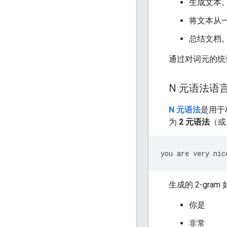
生成文本
将文本从
总结文档
通过对词元的统
N 元语法语
N 元语法
是用于
为
2 元语法
（
生成的 2-gra
你是
非常