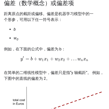
偏差（数学概念）或偏差项
#fundamentals
距离原点的截距或偏移。偏差是机器学习模型中的一
个形参，可用以下任一符号表示：
b
w
0
例如，在下面的公式中，偏差为 b：
y
′
=
b
+
w
1
x
1
+
w
2
x
2
+
…
w
n
x
n
在简单的二维线性模型中，偏差只是指“y 轴截距”。 例如，
下图中的直线的偏差为 2。