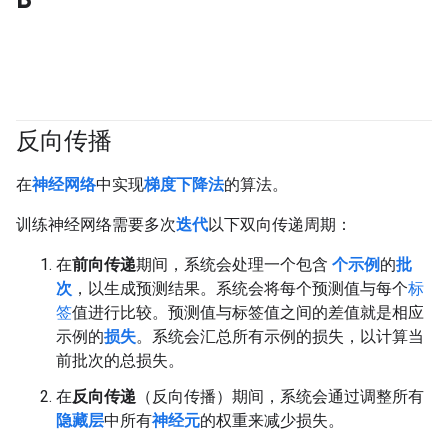
反向传播
#fundamentals
在
神经网络
中实现
梯度下降法
的算法。
训练神经网络需要多次
迭代
以下双向传递周期：
在
前向传递
期间，系统会处理一个包含
个示例
的
批
次
，以生成预测结果。系统会将每个预测值与每个
标
签
值进行比较。
预测值与标签值之间的差值就是相应
示例的
损失
。系统会汇总所有示例的损失，以计算当
前批次的总损失。
在
反向传递
（反向传播）期间，系统会通过调整所有
隐藏层
中所有
神经元
的权重来减少损失。