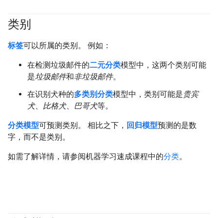
类别
#fundamentals
标签
可以所属的类别。 例如：
在检测垃圾邮件的
二元分类
模型中，这两个类别可能
是
垃圾邮件
和
非垃圾邮件
。
在识别犬种的
多类别分类
模型中，类别可能是
贵宾
犬
、
比格犬
、
巴哥犬
等。
分类模型
可预测类别。 相比之下，
回归模型
预测的是数
字，而不是类别。
如需了解详情，请参阅机器学习速成课程中的
分类
。