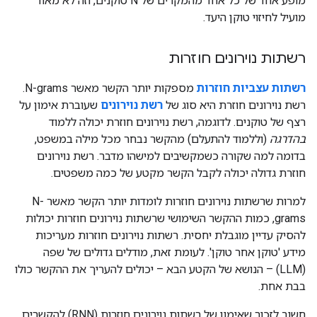
מופע אחד של כל אחד מהמקרים של N טוקנים, וזה לא מאוד
מועיל לחיזוי טוקן היעד.
רשתות נוירונים חוזרות
רשתות עצביות חוזרות
מספקות יותר הקשר מאשר N-grams.
רשת נוירונים חוזרת היא סוג של
רשת נוירונים
שעוברת אימון על
רצף של טוקנים. לדוגמה, רשת נוירונים חוזרת יכולה ללמוד
בהדרגה
(וללמוד להתעלם) מהקשר נבחר מכל מילה במשפט,
בדומה למה שקורה כשמקשיבים למישהו מדבר. רשת נוירונים
חוזרת גדולה יכולה לקבל הקשר מקטע של כמה משפטים.
למרות שרשתות נוירונים חוזרות לומדות יותר הקשר מאשר N-
grams, כמות ההקשר השימושי שרשתות נוירונים חוזרות יכולות
להסיק עדיין מוגבלת יחסית. רשתות נוירונים חוזרות מעריכות
מידע 'טוקן אחר טוקן'. לעומת זאת, מודלים גדולים של שפה
(LLM) – הנושא של הקטע הבא – יכולים להעריך את ההקשר כולו
בבת אחת.
חשוב לזכור שאימון של רשתות נוירונים חוזרות (RNN) להקשרים