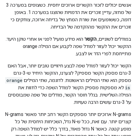
אנשים יכולים לזכור הקשרים ארוכים יחסית. כשצופים במערכה 3
של מחזה, עדיין זוכרים את הדמויות שהוצגו במערכה 1. באופן
דומה, כששומעים את שורת המחץ של בדיחה ארוכה, צוחקים כי
זוכרים את ההקשר מההקדמה של הבדיחה.
במודלים לשוניים,
הקשר
הוא מידע מועיל לפני או אחרי טוקן היעד.
ההקשר יכול לעזור למודל שפה לקבוע אם המילה orange
מתייחסת לפרי הדר או לצבע.
הקשר יכול לעזור למודל שפה לבצע חיזויים טובים יותר, אבל האם
3-גרם מספק הקשר מספיק? לצערנו, ההקשר היחיד ש-3-גרם
מספק הוא שתי המילים הראשונות. לדוגמה, שתי המילים
orange
is
לא מספקות מספיק הקשר למודל השפה כדי לחזות את
המילה השלישית. בגלל חוסר הקשר, מודלים של שפה שמבוססים
על 3-גרם עושים הרבה טעויות.
‫N-grams ארוכים יותר מספקים הקשר רחב יותר מאשר N-grams
קצרים יותר. עם זאת, ככל ש-N גדל, השכיחות היחסית של כל
מופע קטנה. כאשר N גדול מאוד, בדרך כלל יש למודל השפה רק