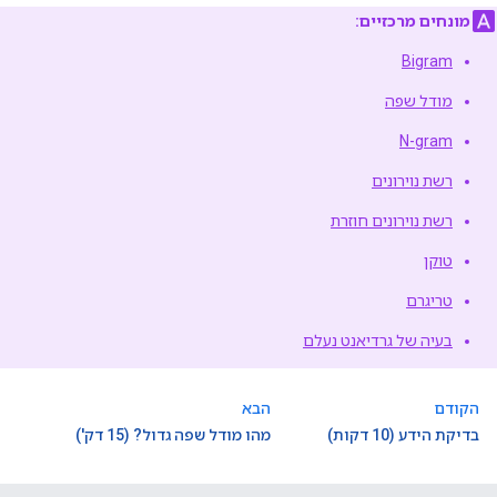
מונחים מרכזיים:
Bigram
מודל שפה
N-gram
רשת נוירונים
רשת נוירונים חוזרת
טוקן
טריגרם
בעיה של גרדיאנט נעלם
הקודם
הבא
בדיקת הידע (10 דקות)
מהו מודל שפה גדול? (15 דק')