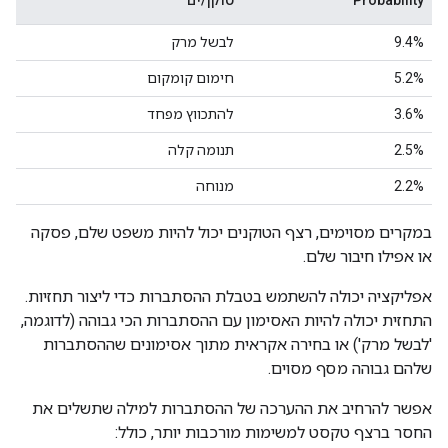
Probability
טוקן/ים
‫9.4%
לבשל מרק
5.2%
חימום קומקום
‫3.6%
להתכווץ מפחד
2.5%
תנומה קלה
‫2.2%
מנוחה
במקרים מסוימים, רצף הטוקנים יכול להיות משפט שלם, פסקה
או אפילו חיבור שלם.
אפליקציה יכולה להשתמש בטבלת ההסתברות כדי ליצור תחזיות.
התחזית יכולה להיות האסימון עם ההסתברות הכי גבוהה (לדוגמה,
'לבשל מרק') או בחירה אקראית מתוך אסימונים שההסתברות
שלהם גבוהה מסף מסוים.
אפשר להרחיב את ההערכה של ההסתברות למילה שתשלים את
החסר ברצף טקסט למשימות מורכבות יותר, כולל: