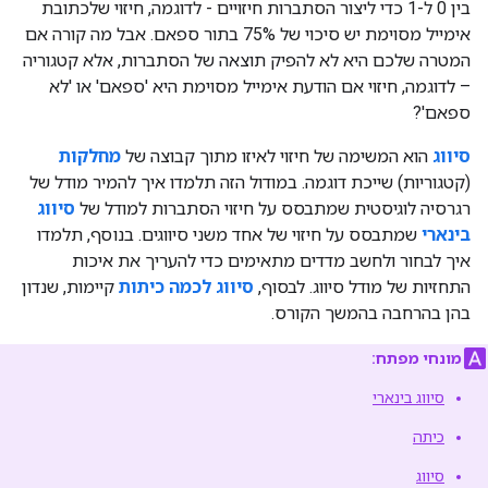
בין 0 ל-1 כדי ליצור הסתברות חיזויים - לדוגמה, חיזוי שלכתובת
אימייל מסוימת יש סיכוי של 75% בתור ספאם. אבל מה קורה אם
המטרה שלכם היא לא להפיק תוצאה של הסתברות, אלא קטגוריה
– לדוגמה, חיזוי אם הודעת אימייל מסוימת היא 'ספאם' או 'לא
ספאם'?
סיווג
הוא המשימה של חיזוי לאיזו מתוך קבוצה של
מחלקות
(קטגוריות) שייכת דוגמה. במודול הזה תלמדו איך להמיר מודל של
רגרסיה לוגיסטית שמתבסס על חיזוי הסתברות למודל של
סיווג
בינארי
שמתבסס על חיזוי של אחד משני סיווגים. בנוסף, תלמדו
איך לבחור ולחשב מדדים מתאימים כדי להעריך את איכות
התחזיות של מודל סיווג. לבסוף,
סיווג לכמה כיתות
קיימות, שנדון
בהן בהרחבה בהמשך הקורס.
מונחי מפתח:
סיווג בינארי
כיתה
סיווג