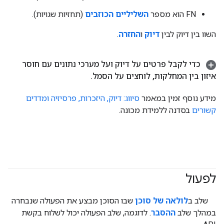
‫FN הוא מספר
השליליים הכוזבים
(תחזיות שגויות).
השוו בין דיוק לבין
דיוק
ו
החזרה
.
כדי לקבל פרטים על דיוק ועל מערכי נתונים עם חוסר
איזון בין המחלקות
,
לוחצים על הסמל
.
מידע נוסף זמין במאמר
סיווג: דיוק, היזכרות, פרסיזיה ומדדים
קשורים
בסדנה ללמידת מכונה.
לפעול
#agent
שלב ב
לולאה של סוכן
שבו הסוכן מבצע את הפעולה שנבחרה
במהלך שלב
ההסבר
. לדוגמה, שלב הפעולה יכול לשלוח בקשת