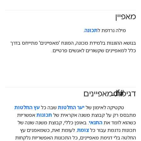
מאפיין
#responsible
מילה נרדפת ל
תכונה
.
בנושא ההוגנות בלמידת מכונה, המונח 'מאפיינים' מתייחס בדרך
כלל למאפיינים שקשורים לאנשים פרטיים.
#df
דגימת מאפיינים
טקטיקה לאימון של
יער החלטות
שבה כל
עץ החלטות
מתבסס רק על קבוצת משנה אקראית של
תכונות
אפשריות
כשהוא לומד את
התנאי
. באופן כללי, קבוצת משנה שונה של
תכונות נדגמת עבור כל
צומת
. לעומת זאת, כשמאמנים עץ
החלטה בלי דגימת מאפיינים, כל התכונות האפשריות נלקחות