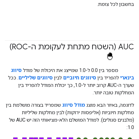
בחשבון לכל צומת.
AUC (השטח מתחת לעקומת ה-ROC)
#Metric
#fundamentals
מספר בין 0.0 ל-1.0 שמייצג את היכולת של מודל
סיווג
בינארי
להפריד בין
סיווגים חיוביים
לבין
סיווגים שליליים
. ככל
שערך ה-AUC קרוב יותר ל-1.0, כך יכולת המודל להפריד בין
המחלקות טובה יותר.
לדוגמה, באיור הבא מוצג
מודל סיווג
שמפריד בצורה מושלמת בין
מחלקות חיוביות (אליפסות ירוקות) לבין מחלקות שליליות
(מלבנים סגולים). למודל המושלם הלא-מציאותי הזה יש AUC של
1.0: