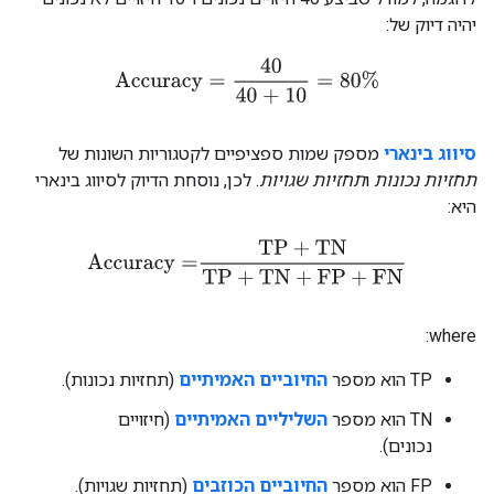
יהיה דיוק של:
Accuracy
=
40
40 + 10
=
80%
סיווג בינארי
מספק שמות ספציפיים לקטגוריות השונות של
תחזיות נכונות
ו
תחזיות שגויות
. לכן, נוסחת הדיוק לסיווג בינארי
היא:
Accuracy
=
TP
+
TN
TP
+
TN
+
FP
+
FN
where:
TP הוא מספר
החיוביים האמיתיים
(תחזיות נכונות).
‫TN הוא מספר
השליליים האמיתיים
(חיזויים
נכונים).
‫FP הוא מספר
החיוביים הכוזבים
(תחזיות שגויות).