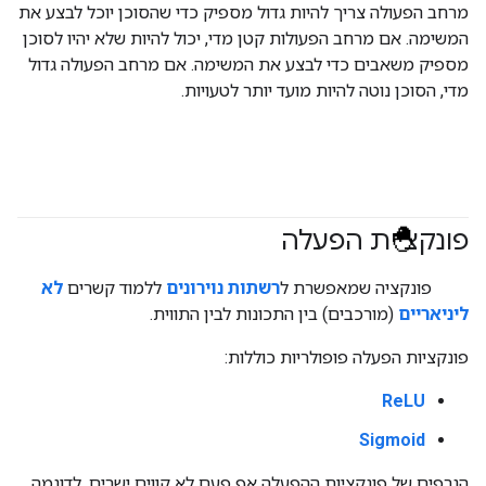
מרחב הפעולה צריך להיות גדול מספיק כדי שהסוכן יוכל לבצע את
המשימה. אם מרחב הפעולות קטן מדי, יכול להיות שלא יהיו לסוכן
מספיק משאבים כדי לבצע את המשימה. אם מרחב הפעולה גדול
מדי, הסוכן נוטה להיות מועד יותר לטעויות.
פונקציית הפעלה
#fundamentals
פונקציה שמאפשרת ל
רשתות נוירונים
ללמוד קשרים
לא
ליניאריים
(מורכבים) בין התכונות לבין התווית.
פונקציות הפעלה פופולריות כוללות:
ReLU
Sigmoid
הגרפים של פונקציות ההפעלה אף פעם לא קווים ישרים. לדוגמה,