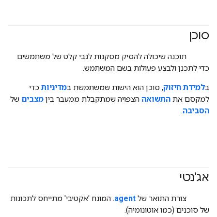
סוכן
#generativeAI
#agent
תוכנה שיכולה להסיק מסקנות לגבי קלט של משתמשים
כדי לתכנן ולבצע פעולות בשם המשתמש.
ב
למידת חיזוק
, סוכן הוא הישות שמשתמשת ב
מדיניות
כדי
למקסם את
התשואה
הצפויה שמתקבלת ממעבר בין
מצבים
של
הסביבה
.
אג'נטי
#generativeAI
#agent
צורת התואר של
agent
. המונח 'אקטיבי' מתייחס לתכונות
של סוכנים (כמו אוטונומיה).