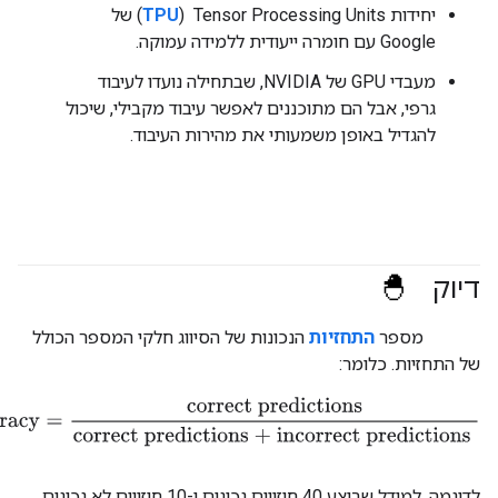
יחידות Tensor Processing Units ‏ (
TPU
) של
Google עם חומרה ייעודית ללמידה עמוקה.
מעבדי GPU של NVIDIA, שבתחילה נועדו לעיבוד
גרפי, אבל הם מתוכננים לאפשר עיבוד מקבילי, שיכול
להגדיל באופן משמעותי את מהירות העיבוד.
דיוק
#Metric
#fundamentals
מספר
התחזיות
הנכונות של הסיווג חלקי המספר הכולל
של התחזיות. כלומר:
acy
=
correct predictions
correct predictions + incorrect predictio
לדוגמה, למודל שביצע 40 חיזויים נכונים ו-10 חיזויים לא נכונים