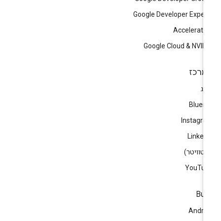
Google Developer Exper
Accelerato
Google Cloud & NVID
מרכז
וג
Blues
Instagr
Linked
)
YouTub
Bui
Andro