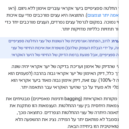
י החלטה ספציפיים ביער אקראי עוברים אימון ללא גיזום. (ראו
תאמה יתר וצמצום
). התוצאה היא עצים מורכבים מדי עם איכות
זוי נמוכה. במקום לנרמל עצים נפרדים, העצים מורכבים יחד כדי
צור תחזיות כלליות מדויקות יותר.
הערה:
לרוב, הפחתה אגרסיבית של השונות של עצי החלטה ספציפיים
גמה, על ידי הגבלת העומק שלהם) משפרת את איכות החיזוי של עצי
ה ספציפיים, אבל פוגעת ברמת הדיוק של החיזוי של היער האקראי.
וי
שהדיוק של אימון ועריכת בדיקה של יער אקראי יהיה שונה.
רך כלל, דיוק האימון של יער אקראי גבוה בהרבה (לפעמים הוא
1). עם זאת, דיוק אימון גבוה מאוד ביער אקראי הוא
רמלי
ולא מעיד על כך שהיער האקראי עבר התאמה יתר.
שני מקורות האקראיות (bagging ודגימת מאפיינים) מבטיחים את
צמאות היחסית בין עצי ההחלטות. העצמאות הזו מתקנת את
תאמה היתרה של עצי ההחלטות הנפרדים. כתוצאה מכך,
נסמבל לא מותאם יתר על המידה. נציג את ההשפעה הלא
נטואיטיבית הזו ביחידה הבאה.