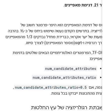
2. דגימת מאפיינים.
חס של דגימת המאפיינים הוא היפר-פרמטר חשוב של
ולריזציה. בתרשים הקודם נעשה שימוש ביחס של כ-⅗. בהרבה
הטמעות של יער אקראי, כברירת מחדל נבדקים 1/3 מהמאפיינים
ך רגרסיה ו-sqrt(מספר המאפיינים) לצורך סיווג.
ב-TF-DF, הפרמטרים האלגוריתמיים הבאים שולטים בדגימת
אפיינים:
num_candidate_attributes
num_candidate_attributes_ratio
וגמה, אם
num_candidate_attributes_ratio=0.5
,
צית מהתכונות ייבדקו בכל צומת.
שבתת רגולריזציה של עץ החלטות