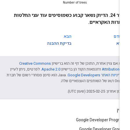
איור 24. הדיוק נשאר קבוע כשמוסיפים עוד עצי החלטות
יערות האקראיים.
קודם
הבא
וא
בדיקת ההבנה
א אם צוין אחרת, התוכן של דף זה הוא ברישיון
Creative Commons
Attribution 4
ודוגמאות הקוד הן ברישיון
Apache 2.0
. לפרטים, ניתן לעיין
דיניות האתר Google Developers‏
.‏ Java הוא סימן מסחרי רשום של חברת
/או של השותפים העצמאיים שלה.
ן אחרון: 2025-02-25 (שעון UTC).
יין
Google Developer Progr
Google Developer Grou