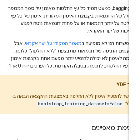
ב-bagging, כמעט תמיד כל עץ החלטות מאומן על סמך המספר
ולל של הדוגמאות בקבוצת האימון המקורית. אימון של כל עץ
לטה על יותר דוגמאות או על פחות דוגמאות נוטה לפגוע
יכות של יער האקראי.
פשרות הזו לא מופיעה ב
מאמר המקורי על יער אקראי
, אבל
עמים הדגימה של דוגמאות מתבצעת "ללא החלפה". כלומר,
גמה לאימון לא יכולה להופיע יותר מפעם אחת בקבוצת אימון
 עץ החלטות. לדוגמה, בטבלה הקודמת, כל הערכים יהיו 0 או 1.
ד YDF
שר להפעיל אימון ללא החלפה באמצעות ההקצאה הבאה ב-
bootstrap_training_dataset=False
YD
גימת מאפיינים