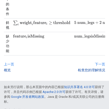
的
条
件
∑
i
w
e
i
g
h
t
i
f
e
a
t
u
r
e
i
≥
t
h
r
e
s
h
o
l
d
斜
5
n
u
m
_
l
e
g
s
+
2
n
u
m
_
e
视
f
e
a
t
u
r
e
i
i
s
M
i
s
s
i
n
g
缺
n
u
m
_
l
e
g
s
i
s
M
i
s
s
i
n
g
少
功
能
上一页
下一页
概览
检查您的理解情况
如未另行说明，那么本页面中的内容已根据
知识共享署名 4.0 许可
获得了
许可，并且代码示例已根据
Apache 2.0 许可
获得了许可。有关详情，请
参阅
Google 开发者网站政策
。Java 是 Oracle 和/或其关联公司的注册商
标。