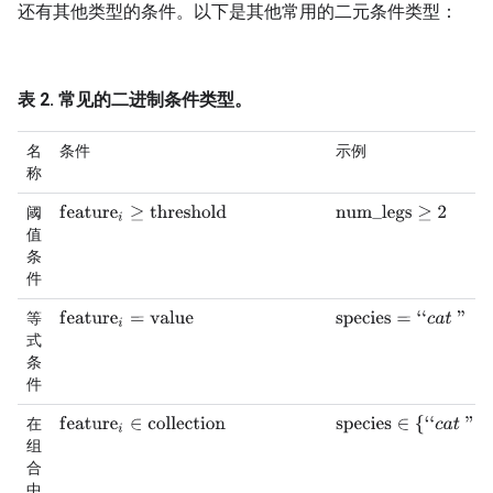
还有其他类型的条件。以下是其他常用的二元条件类型：
表 2. 常见的二进制条件类型。
名
条件
示例
称
f
e
a
t
u
r
e
i
≥
t
h
r
e
s
h
o
l
d
阈
n
u
m
_
l
e
g
s
≥
2
值
条
件
f
e
a
t
u
r
e
i
=
v
a
l
u
e
等
s
p
e
c
i
e
s
=
‘
‘
c
a
t
"
式
条
件
f
e
a
t
u
r
e
i
∈
c
o
l
l
e
c
t
i
o
n
s
p
e
c
i
e
s
∈
{
‘
‘
c
a
t
"
,
‘
‘
d
o
g
"
,
‘
‘
在
组
合
中