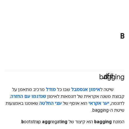
B
#df
bagging
שיטה ל
אימון
אנסמבל
שבו כל
מודל
מרכיב מתאמן על
קבוצת משנה אקראית של דוגמאות לאימון
שנדגמו עם החזרה
.
לדוגמה,
יער אקראי
הוא אוסף של
עצי החלטה
שאומנו באמצעות
שיטת ה-bagging.
המונח
bagging
הוא קיצור של
ing
regat
agg
ootstrap
b
.