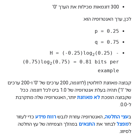
‫300 דוגמאות מכילות את הערך '0'
לכן, ערך האנטרופיה הוא:
p = 0.25
q = 0.75
H = (-0.25)log
(0.25) -
2
(0.75)log
(0.75) = 0.81 bits per
2
example
קבוצה מאוזנת לחלוטין (לדוגמה, 200 ערכים של '0' ו-200 ערכים
של '1') תהיה בעלת אנטרופיה של 1.0 ביט לכל דוגמה. ככל
שקבוצה הופכת
לא מאוזנת
יותר, האנטרופיה שלה מתקרבת
ל-0.0.
ב
עצי החלטה
, האנטרופיה עוזרת לגבש
רווח מידע
כדי לעזור
ל
מפצל
לבחור את
התנאים
במהלך הצמיחה של עץ החלטה
לסיווג.