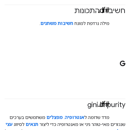
#df
חשיבות התכונות
#Metric
מילה נרדפת למונח
חשיבות משתנים
.
G
#df
gini impurity
#Metric
מדד שדומה ל
אנטרופיה
.
מפצלים
משתמשים בערכים
שנגזרים מאי-טוהר גיני או מאנטרופיה כדי ליצור
תנאים
לסיווג
עצי