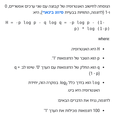
הנוסחה לחישוב האנטרופיה של קבוצה עם שני ערכים אפשריים, 0
ו-1 (לדוגמה, התוויות בבעיית
סיווג בינארי
), היא:
H = -p log p - q log q = -p log p - (1-
p) * log (1-p)
where:‎
H
היא האנטרופיה.
p
הוא השבר של הדוגמאות '1'.
q
הוא החלק של הדוגמאות עם הערך '0'. שימו לב: q =
(1 - p)
log
הוא בדרך כלל log
. במקרה הזה, יחידת
2
האנטרופיה היא ביט.
לדוגמה, נניח את הדברים הבאים:
‫100 דוגמאות מכילות את הערך '1'