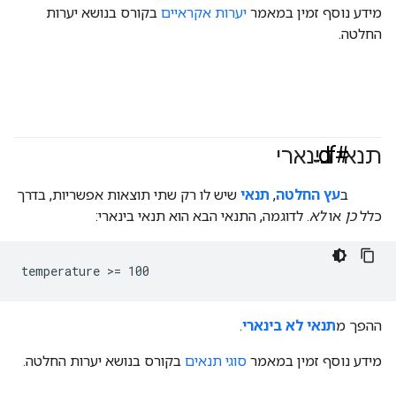
מידע נוסף זמין במאמר
יערות אקראיים
בקורס בנושא יערות
החלטה.
#df
תנאי בינארי
ב
עץ החלטה
,
תנאי
שיש לו רק שתי תוצאות אפשריות, בדרך
כלל
כן
או
לא
. לדוגמה, התנאי הבא הוא תנאי בינארי:
temperature >= 100
ההפך מ
תנאי לא בינארי
.
מידע נוסף זמין במאמר
סוגי תנאים
בקורס בנושא יערות החלטה.