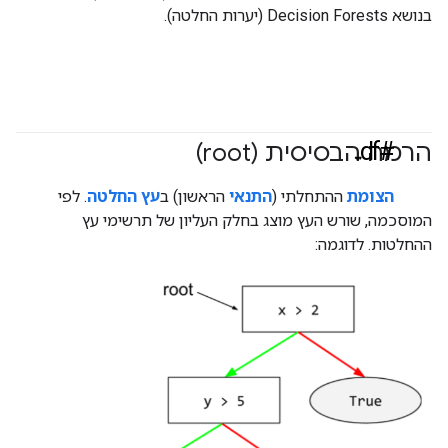
בנושא Decision Forests (יערות החלטה).
#df
הרמה הבסיסית (root)
הצומת
ההתחלתי (
התנאי
הראשון) ב
עץ החלטה
. לפי
המוסכמה, שורש העץ מוצג בחלק העליון של תרשימי עץ
ההחלטות. לדוגמה: