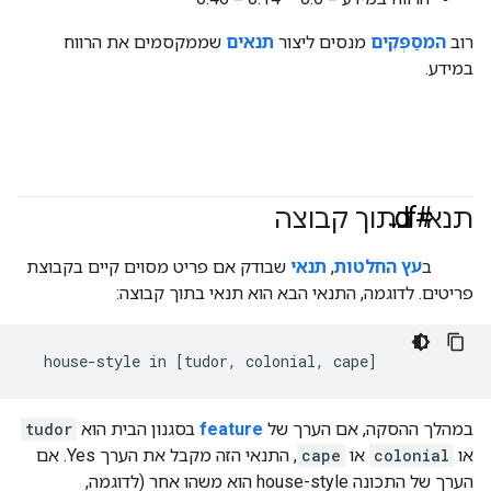
רוב
המסַפְּקִים
מנסים ליצור
תנאים
שממקסמים את הרווח
במידע.
#df
תנאי בתוך קבוצה
ב
עץ החלטות
,
תנאי
שבודק אם פריט מסוים קיים בקבוצת
פריטים. לדוגמה, התנאי הבא הוא תנאי בתוך קבוצה:
במהלך ההסקה, אם הערך של
feature
בסגנון הבית הוא
tudor
או
colonial
או
cape
, התנאי הזה מקבל את הערך Yes. אם
הערך של התכונה house-style הוא משהו אחר (לדוגמה,