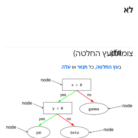
לא
#df
צומת (עץ החלטה)
ב
עץ החלטה
, כל
תנאי
או
עלה
.