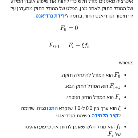
איטרציה מאמנים מודל חלש כדי לחזות את שיפוע אובדן המידע
של המודל החזק. לאחר מכן, הפלט של המודל החזק מתעדכן על
ידי חיסור הגרדיאנט החזוי, בדומה ל
ירידת גרדיאנט
.
F
0
=
0
F
i
+
1
=
F
i
−
ξ
f
where:‎
הוא המודל להתחלה חזקה.
F
0
הוא המודל החזק הבא.
F
i
+
1
הוא המודל החזק הנוכחי.
F
i
הוא ערך בין 0.0 ל-1.0 שנקרא
התכווצות
, שדומה
ξ
ל
קצב הלמידה
בשיטת הגרדיאנט.
הוא מודל חלש שאומן לחזות את שיפוע ההפסד
f
של
.
F
i