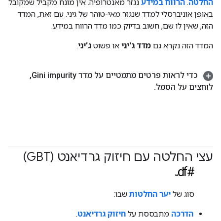
החלטה
.
הרווח במידע
נגזר מאנטרופיה. אין מונח מקביל שמקובל
באופן אוניברסלי למדד שנגזר מאי-טוהר של גיני. עם זאת, המדד
הזה, שאין לו שם, חשוב בדיוק כמו מדד הרווח במידע.
המדד הזה נקרא גם
מדד ג'יני
או פשוט
ג'יני
.
כדי לראות פרטים מתמטיים על מדד Gini impurity
,
לוחצים על הסמל
.
עצי החלטה עם חיזוק גרדיאנט (GBT)
#df
סוג של
יער החלטות
שבו:
הדרכה
מתבססת על
חיזוק גרדיאנט
.