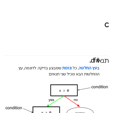
C
#df
תנאי
ב
עץ החלטה
, כל
צומת
שמבצע בדיקה. לדוגמה, עץ
ההחלטות הבא מכיל שני תנאים: