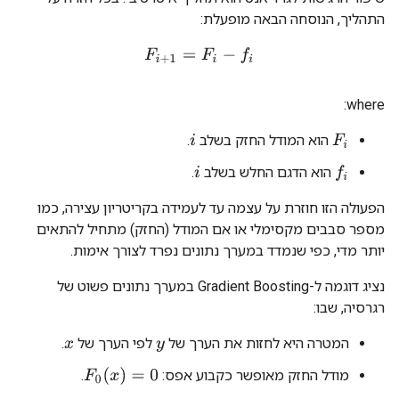
התהליך, הנוסחה הבאה מופעלת:
F
i
+
1
=
F
i
−
f
where:
הוא המודל החזק בשלב
.
F
i
i
הוא הדגם החלש בשלב
.
f
i
הפעולה הזו חוזרת על עצמה עד לעמידה בקריטריון עצירה, כמו
מספר סבבים מקסימלי או אם המודל (החזק) מתחיל להתאים
יותר מדי, כפי שנמדד במערך נתונים נפרד לצורך אימות.
נציג דוגמה ל-Gradient Boosting במערך נתונים פשוט של
רגרסיה, שבו:
המטרה היא לחזות את הערך של
לפי הערך של
.
x
y
F
0
(
x
)
=
0
מודל החזק מאופשר כקבוע אפס:
.