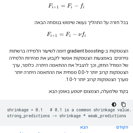
F
i
+
1
=
F
i
−
f
בכל חזרה על התהליך נעשה שימוש בנוסחה הבאה:
F
i
+
1
=
F
i
−
ν
f
הצטמקות ב-gradient boosting דומה לשיעור הלמידה ברשתות
נוירונים. באמצעות הצטמקות אפשר לקבוע את מהירות הלמידה
של המודל החזק, וכך להגביל את ההתאמה היתרה. כלומר, ערך
הצטמקות קרוב יותר ל-0.0 מפחית את ההתאמה היתרה יותר
מערך הצטמקות קרוב יותר ל-1.0.
בקוד שלמעלה, הצמצום יוטמע באופן הבא:
shrinkage = 0.1   # 0.1 is a common shrinkage value.

הקודם
הבא