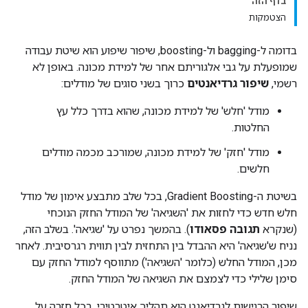
בדף הזה
הצטמקות
בדומה ל-bagging ול-boosting, שיפור שיפוע הוא שיטת עבודה
שמופעלת על גבי אלגוריתם אחר של למידת מכונה. באופן לא
רשמי,
שיפור גרדיאנטים
כרוך בשני סוגים של מודלים:
מודל 'חלש' של למידת מכונה, שהוא בדרך כלל עץ
החלטות.
מודל 'חזק' של למידת מכונה, שמורכב מכמה מודלים
חלשים.
בשיטת ה-Gradient Boosting, בכל שלב מתבצע אימון של מודל
חלש חדש כדי לחזות את 'השגיאה' של המודל החזק הנוכחי
(שנקרא
תגובה פסאודו
). בהמשך נפרט על 'שגיאה'. בשלב הזה,
נניח ש'שגיאה' היא ההבדל בין התחזית לבין תווית רגרסיבית. לאחר
מכן, המודל החלש (כלומר 'השגיאה') מתווסף למודל החזק עם
סימן שלילי כדי לצמצם את השגיאה של המודל החזק.
שיפור הרגישות לגרדיאנט הוא תהליך איטרטיבי. בכל חזרה על