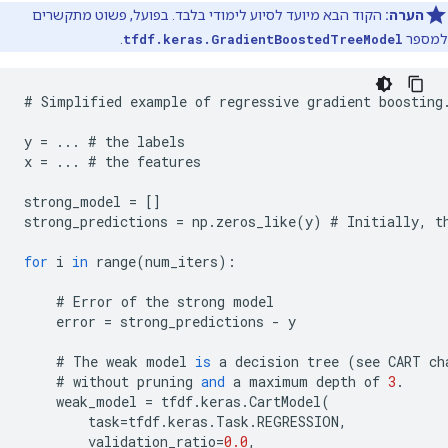
הערה:
הקוד הבא מיועד לסיוע לימודי בלבד. בפועל, פשוט מתקשרים
למספר
tfdf.keras.GradientBoostedTreeModel
.
#
Simplified
example
of
regressive
gradient
boosting
y
=
...
#
the
labels
x
=
...
#
the
features
strong_model
=
[]
strong_predictions
=
np
.
zeros_like
(
y
)
#
Initially
,
t
for
i
in
range
(
num_iters
):
#
Error
of
the
strong
model
error
=
strong_predictions
-
y
#
The
weak
model
is
a
decision
tree
(
see
CART
ch
#
without
pruning
and
a
maximum
depth
of
3
.
weak_model
=
tfdf
.
keras
.
CartModel
(
task
=
tfdf
.
keras
.
Task
.
REGRESSION
,
validation_ratio
=
0.0
,