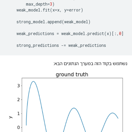
max_depth
=
3
)
weak_model
.
fit
(
x
=
x
,
y
=
error
)
strong_model
.
append
(
weak_model
)
weak_predictions
=
weak_model
.
predict
(
x
)[:,
0
]
strong_predictions
-=
weak_predictions
נשתמש בקוד הזה במערך הנתונים הבא: