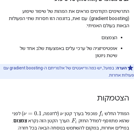
התרשימים הקודמים מראים את המהות של שיפור שיפוע
(gradient boosting). עם זאת, בדוגמה הזו חסרות שתי הפעולות
הבאות בעולם האמיתי:
הצמצום
אופטימיזציה של ערכי עלים באמצעות שלב אחד של
שיטת ניוטון
הערה:
בפועל, יש כמה וריאנטים של אלגוריתם ה-gradient boosting עם
פעולות אחרות.
הצטמקות
המודל החלש
מוכפל בערך קטן
(לדוגמה,
) לפני
ν
=
0.1
f
ν
שהוא מתווסף למודל החזק
. הערך הקטן הזה נקרא
צמצום
.
F
i
במילים אחרות, במקום להשתמש בנוסחה הבאה בכל חזרה: