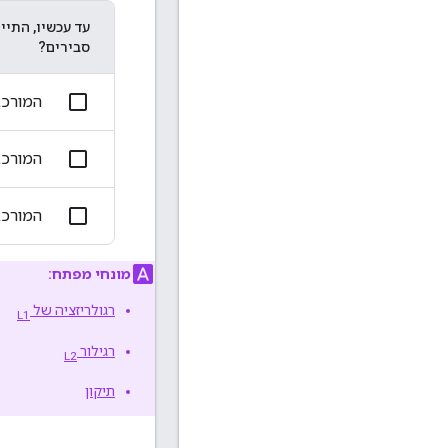
עד עכשיו, התיי
סבירים?
המורכב
המורכב
המורכב
מונחי מפתח:
רגולריזציה של
L1
רגילור
L2
תיקון