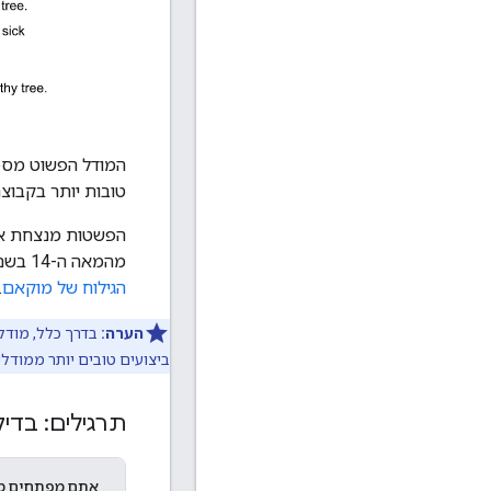
המודל הפשוט מספק
טובות יותר בקבוצ
הפשטות מנצחת את 
מהמאה ה-14 בשם ויליאם מוקאם (William of Occam) הגדיר באופן רשמי את העדפת הפשטות בפילוסופיה שנקראת
הגילוח של מוקאם
.
הערה:
בדרך כלל, מודלי
ביצועים טובים יותר ממודל
תרגילים: בדי
אתם מפתחים מש