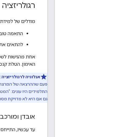
רגולריזציה
מודלים של למידת מ
התאמה טובה
להתאים את 
אחת מהגישות לשמי
האימון. הטלת קנס
אנלוגיה לרגולריזציה:
נ
פעם שההרצאה של המרצה הפ
התלמידים היו עונים: "המט
גם אם היא לא מדויקת מספי
אובדן ומורכב
עד עכשיו, התייחסנ