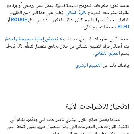
عندما تكون مخرجات النموذج بسيطة نسبيًا، يمكن لنص برمجي أو برنامج
مقارنة مخرجات النموذج
بالردّ المثالي
. يُطلق على هذا النوع من التقييم
التلقائي أحيانًا اسم
التقييم الآلي
. غالبًا ما تكون مقاييس مثل
ROUGE
أو
BLEU
مفيدة للتقييم الآلي.
عندما تكون مخرجات النموذج معقّدة أو
لا تتضمّن إجابة صحيحة واحدة
،
يتم أحيانًا إجراء التقييم التلقائي من خلال برنامج منفصل لتعلُّم الآلة يُعرف
باسم
المقيّم التلقائي
.
يختلف ذلك عن
التقييم البشري
.
الانحياز للاقتراحات الآلية
#responsible
عندما يفضّل صانع القرار البشري الاقتراحات التي يقدّمها نظام آلي
لاتخاذ القرارات على المعلومات التي يتم الحصول عليها بدون أتمتة، حتى
عندما يرتكب نظام اتخاذ القرارات الآلي أخطاءً