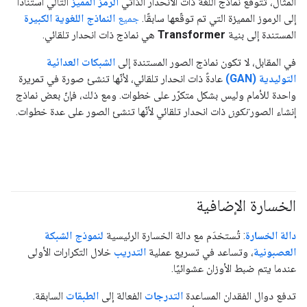
المثال، تتوقّع نماذج اللغة ذات الانحدار الذاتي
الرمز المميز
التالي استنادًا
إلى الرموز المميزة التي تم توقّعها سابقًا.
جميع
النماذج اللغوية الكبيرة
المستندة إلى بنية
Transformer
هي نماذج ذات انحدار تلقائي.
في المقابل، لا تكون نماذج الصور المستندة إلى
الشبكات العدائية
التوليدية (GAN)
عادةً ذات انحدار تلقائي، لأنّها تنشئ صورة في تمريرة
واحدة للأمام وليس بشكل متكرّر على خطوات. ومع ذلك، فإنّ بعض نماذج
إنشاء الصور
تكون
ذات انحدار تلقائي لأنّها تنشئ الصور على عدة خطوات.
الخسارة الإضافية
دالة الخسارة
: تُستخدَم مع دالة الخسارة الرئيسية
لنموذج
الشبكة
العصبونية
، وتساعد في تسريع عملية
التدريب
خلال التكرارات الأولى
عندما يتم ضبط الأوزان عشوائيًا.
تدفع دوال الفقدان المساعدة
التدرجات
الفعالة إلى
الطبقات
السابقة.