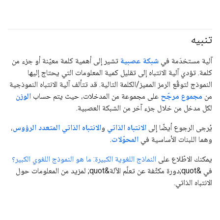
تنبيه
آلية مستخدَمة في
شبكة عصبية
تشير إلى أهمية كلمة معيّنة أو جزء من
كلمة. تؤدي آلية الانتباه إلى تقليل كمية المعلومات التي يحتاج إليها
النموذج لتوقّع الرمز المميز/الكلمة التالية. قد تتألف آلية الانتباه النموذجية
من
مجموع مرجّح
على مجموعة من المدخلات، حيث يتم حساب
الوزن
لكل مدخل من خلال جزء آخر من الشبكة العصبية.
يُرجى الرجوع أيضًا إلى
الانتباه الذاتي
و
الانتباه الذاتي المتعدد الرؤوس
،
وهما اللبنات الأساسية في
المحوّلات
.
يمكنك الاطّلاع على
النماذج اللغوية الكبيرة: ما هو النموذج اللغوي الكبير؟
في &quot;دورة مكثّفة عن تعلّم الآلة&quot; لمزيد من المعلومات حول
الانتباه الذاتي.