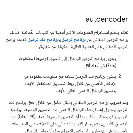
autoencoder
نظام يتعلّم استخراج المعلومات الأكثر أهمية من البيانات المُدخلة. تتألف
برامج الترميز التلقائي من
برنامج ترميز
و
برنامج فك ترميز
. تعتمد برامج
الترميز التلقائي على العملية التالية المكوّنة من خطوتَين:
يحوّل برنامج الترميز الإدخال إلى تنسيق (وسيط) مضغوط
(عادةً) ذي أبعاد أقل.
ينشئ برنامج فك الترميز نسخة مع معلومات مفقودة من
الإدخال الأصلي من خلال ربط التنسيق المنخفض الأبعاد
بتنسيق الإدخال الأصلي العالي الأبعاد.
يتم تدريب برامج الترميز التلقائي بشكل شامل من خلال جعل برنامج فك
الترميز يحاول إعادة إنشاء الإدخال الأصلي من التنسيق الوسيط لبرنامج
الترميز بأقرب شكل ممكن. بما أنّ التنسيق الوسيط أصغر (أقل أبعادًا) من
التنسيق الأصلي، يتم إجبار الترميز التلقائي على التعرّف على المعلومات
الأساسية في الإدخال، ولن يكون الإخراج مطابقًا تمامًا للإدخال.