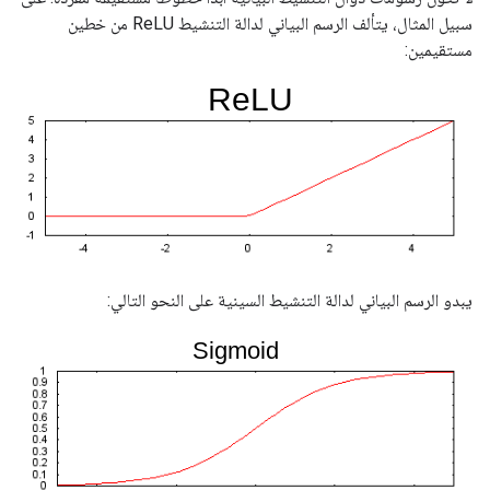
سبيل المثال، يتألف الرسم البياني لدالة التنشيط ReLU من خطين
مستقيمين:
يبدو الرسم البياني لدالة التنشيط السينية على النحو التالي: