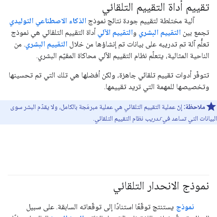
تقييم أداة التقييم التلقائي
#generativeAI
آلية مختلطة لتقييم جودة نتائج نموذج
الذكاء الاصطناعي التوليدي
تجمع بين
التقييم البشري
و
التقييم الآلي
أداة التقييم التلقائي هي نموذج
تعلُّم آلة تم تدريبه على بيانات تم إنشاؤها من خلال
التقييم البشري
. من
الناحية المثالية، يتعلّم نظام التقييم الآلي محاكاة المقيّم البشري.
تتوفّر أدوات تقييم تلقائي جاهزة، ولكن أفضلها هي تلك التي تم تحسينها
وتخصيصها للمهمة التي تريد تقييمها.
ملاحظة:
إنّ عملية التقييم التلقائي هي عملية مبرمَجة بالكامل، ولا يقدّم البشر سوى
البيانات التي تساعد في
تدريب
نظام التقييم التلقائي.
نموذج الانحدار التلقائي
#generativeAI
نموذج
يستنتج توقّعًا استنادًا إلى توقّعاته السابقة. على سبيل