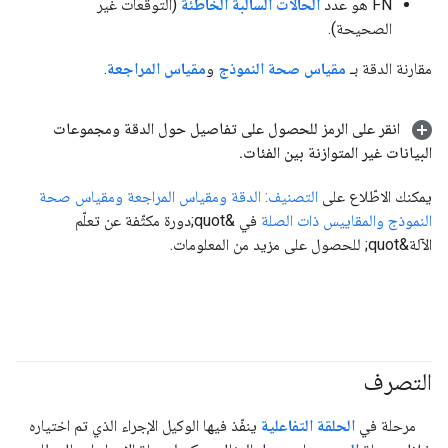
FN هو عدد
الحالات السالبة الخاطئة
(التوقعات غير
الصحيحة).
مقارنة الدقة بـ
مقياس صحة النموذج
و
مقياس المراجعة
.
انقر على الرمز للحصول على تفاصيل حول الدقة ومجموعات
البيانات غير المتوازنة بين الفئات
.
يمكنك الاطّلاع على
التصنيف: الدقة ومقياس المراجعة ومقياس صحة
النموذج والمقاييس ذات الصلة
في &quot;دورة مكثّفة عن تعلّم
الآلة&quot; للحصول على مزيد من المعلومات.
التصرف
#agent
مرحلة في
الحلقة التفاعلية
ينفّذ فيها الوكيل الإجراء الذي تم اختياره