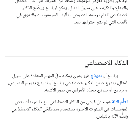
آلية غير بشرية تعرض
مجموعة واسعة
من القدرات على حل المشاكل
والإبداع والتكيّف. على سبيل المثال، يمكن لبرنامج يوضّح الذكاء
الاصطناعي العام ترجمة النصوص وتأليف السيمفونيات
والتفوق
في
الألعاب التي لم يتم اختراعها بعد.
الذكاء الاصطناعي
#fundamentals
برنامج أو
نموذج
غير بشري يمكنه حلّ المهام المعقّدة على سبيل
المثال، يندرج ضمن الذكاء الاصطناعي برنامج أو نموذج يترجم النصوص،
أو برنامج أو نموذج يحدّد الأمراض من صور الأشعة.
تعلُّم الآلة
هو حقل فرعي من الذكاء الاصطناعي. مع ذلك، بدأت بعض
المؤسسات في السنوات الأخيرة تستخدم مصطلحَي
الذكاء الاصطناعي
و
تعلُّم الآلة
بالتبادل.