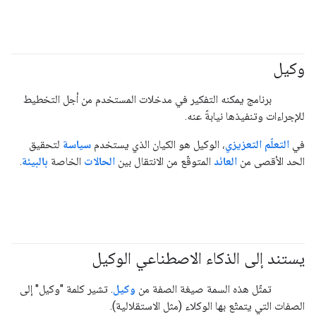
وكيل
#generativeAI
#agent
برنامج يمكنه التفكير في مدخلات المستخدم من أجل التخطيط
للإجراءات وتنفيذها نيابةً عنه.
في
التعلّم التعزيزي
، الوكيل هو الكيان الذي يستخدم
سياسة
لتحقيق
الحد الأقصى من
العائد
المتوقّع من الانتقال بين
الحالات
الخاصة
بالبيئة
.
يستند إلى الذكاء الاصطناعي الوكيل
#generativeAI
#agent
تمثّل هذه السمة صيغة الصفة من
وكيل
. تشير كلمة "وكيل" إلى
الصفات التي يتمتّع بها الوكلاء (مثل الاستقلالية).