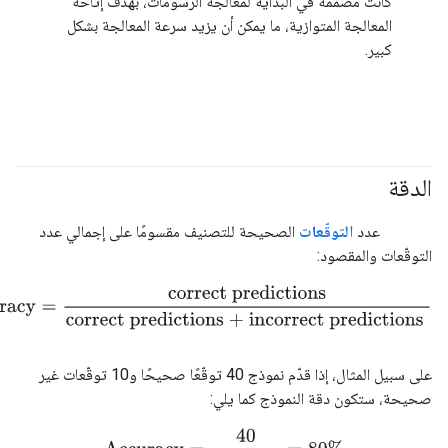
كانت مصمّمة في البداية لمعالجة الرسومات، بهدف إتاحة
المعالجة المتوازية، ما يمكن أن يزيد سرعة المعالجة بشكل
كبير.
الدقة
#fundamentals
#Metric
عدد
التوقّعات
الصحيحة للتصنيف مقسومًا على إجمالي عدد
التوقّعات والمقصود:
acy
=
correct predictions
correct predictions + incorrect predictio
على سبيل المثال، إذا قدّم نموذج 40 توقّعًا صحيحًا و10 توقّعات غير
صحيحة، ستكون دقة النموذج كما يلي:
Accuracy
=
40
40 + 10
=
80%