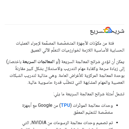
شريحة تسريع
#GoogleCloud
فئة من مكوّنات الأجهزة المتخصّصة المصمَّمة لإجراء العمليات
الحسابية الأساسية اللازمة لخوارزميات التعلّم الآلي العميق
يمكن أن تؤدي شرائح المعالجة السريعة (أو
المعالجات السريعة
باختصار)
إلى زيادة سرعة وكفاءة مهام التدريب والاستدلال بشكل كبير مقارنةً
بوحدة المعالجة المركزية للأغراض العامة. وهي مثالية لتدريب الشبكات
العصبية والمهام المشابهة التي تتطلّب قدرة حاسوبية عالية.
تشمل أمثلة شرائح المعالجة السريعة ما يلي:
وحدات معالجة الموتّرات (
TPU
) من Google مع أجهزة
مخصّصة للتعليم المعمّق
تم تصميم وحدات معالجة الرسومات من NVIDIA، التي