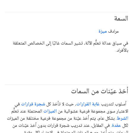
السمة
#responsible
مرادف
ميزة
في سياق عدالة تعلُّم الآلة، تشير السمات غالبًا إلى الخصائص المتعلقة
بالأفراد.
أخذ عيّنات من السمات
#df
أسلوب لتدريب
غابة القرارات
، حيث لا تأخذ كل
شجرة قرارات
في
الاعتبار سوى مجموعة فرعية عشوائية من
الميزات
المحتملة عند تعلُّم
الشرط
. بشكل عام، يتم أخذ عيّنة من مجموعة فرعية مختلفة من الميزات
لكل
عقدة
. في المقابل، عند تدريب شجرة قرارات بدون أخذ عيّنات من
السمات، يتم أخذ جميع الميزات المحتملة في الاعتبار لكل عقدة.