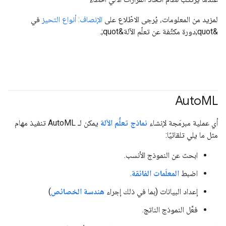
لمزيد من المعلومات، يُرجى الاطّلاع على
الإنصاف: أنواع التحيز
في
&quot;دورة مكثّفة عن تعلّم الآلة&quot;.
Auto
ML
أي عملية مبرمَجة لإنشاء
نماذج
تعلُّم الآلة
يمكن لـ AutoML تنفيذ مهام
مثل ما يلي تلقائيًا:
ابحث عن النموذج الأنسب.
اضبط
المعلَمات الفائقة
.
إعداد البيانات (بما في ذلك إجراء
هندسة الخصائص
)
فعِّل النموذج الناتج.