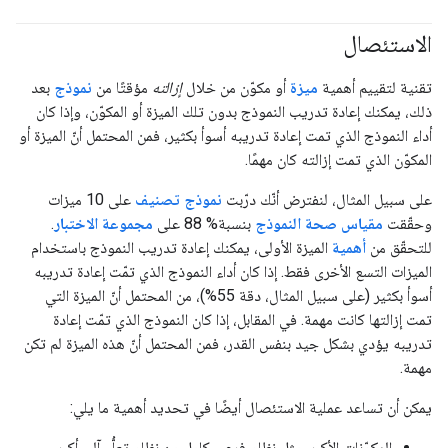
الاستئصال
تقنية لتقييم أهمية
ميزة
أو مكوّن من خلال
إزالته
مؤقتًا من
نموذج
بعد
ذلك، يمكنك إعادة تدريب النموذج بدون تلك الميزة أو المكوّن، وإذا كان
أداء النموذج الذي تمت إعادة تدريبه أسوأ بكثير، فمن المحتمل أنّ الميزة أو
المكوّن الذي تمت إزالته كان مهمًا.
على سبيل المثال، لنفترض أنّك درّبت
نموذج تصنيف
على 10 ميزات
وحقّقت
مقياس صحة النموذج
بنسبة% 88 على
مجموعة الاختبار
.
للتحقّق من
أهمية
الميزة الأولى، يمكنك إعادة تدريب النموذج باستخدام
الميزات التسع الأخرى فقط. إذا كان أداء النموذج الذي تمّت إعادة تدريبه
أسوأ بكثير (على سبيل المثال، دقة 55%)، من المحتمل أنّ الميزة التي
تمت إزالتها كانت مهمة. في المقابل، إذا كان النموذج الذي تمّت إعادة
تدريبه يؤدي بشكل جيد بنفس القدر، فمن المحتمل أنّ هذه الميزة لم تكن
مهمة.
يمكن أن تساعد عملية الاستئصال أيضًا في تحديد أهمية ما يلي:
المكوّنات الأكبر، مثل نظام فرعي كامل من نظام تعلُّم آلي أكبر