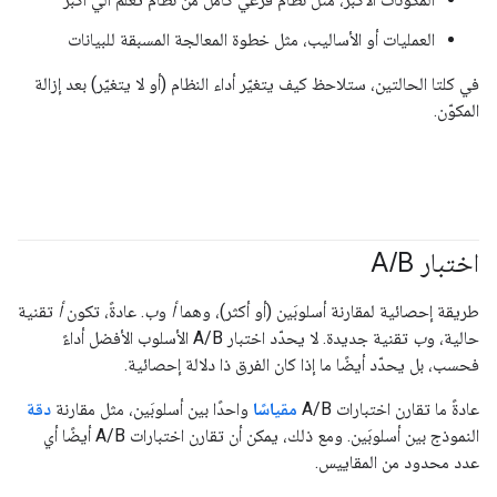
العمليات أو الأساليب، مثل خطوة المعالجة المسبقة للبيانات
في كلتا الحالتين، ستلاحظ كيف يتغيّر أداء النظام (أو لا يتغيّر) بعد إزالة
المكوّن.
اختبار A
B
/
طريقة إحصائية لمقارنة أسلوبَين (أو أكثر)، وهما
أ
و
ب
. عادةً، تكون
أ
تقنية
حالية، و
ب
تقنية جديدة. لا يحدّد اختبار A/B الأسلوب الأفضل أداءً
فحسب، بل يحدّد أيضًا ما إذا كان الفرق ذا دلالة إحصائية.
عادةً ما تقارن اختبارات A/B
مقياسًا
واحدًا بين أسلوبَين، مثل مقارنة
دقة
النموذج بين أسلوبَين. ومع ذلك، يمكن أن تقارن اختبارات A/B أيضًا أي
عدد محدود من المقاييس.