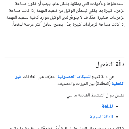
استدعاؤها والأذونات التي يملكها. بشكل عام، يجب أن تكون مساحة
الإجراء كبيرة بما يكفي ليتمكّن الوكيل من تنفيذ المهمة. إذا كانت مساحة
الإجراءات صغيرة جدًا، قد لا يتوفّر لدى الوكيل موارد كافية لتنفيذ المهمة.
إذا كانت مساحة الإجراءات كبيرة جدًا، يصبح العامل أكثر عرضة للخطأ.
دالّة التفعيل
#fundamentals
هي دالة تتيح
للشبكات العصبونية
التعرّف على العلاقات
غير
الخطية
(المعقّدة) بين الميزات والتصنيف.
تشمل دوال التنشيط الشائعة ما يلي:
ReLU
الدالة السينية
لا تكون رسومات دوال التنشيط البيانية أبدًا خطوطًا مستقيمة مفردة. على