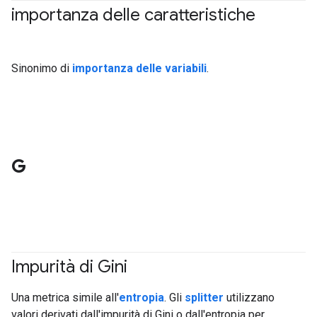
importanza delle caratteristiche
#df
#Metric
Sinonimo di
importanza delle variabili
.
G
Impurità di Gini
#df
#Metric
Una metrica simile all'
entropia
. Gli
splitter
utilizzano
valori derivati dall'impurità di Gini o dall'entropia per