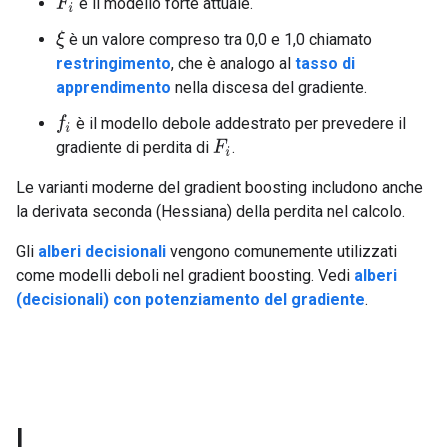
è il modello forte attuale.
F
i
è un valore compreso tra 0,0 e 1,0 chiamato
ξ
restringimento
, che è analogo al
tasso di
apprendimento
nella discesa del gradiente.
è il modello debole addestrato per prevedere il
f
gradiente di perdita di
.
F
i
Le varianti moderne del gradient boosting includono anche
la derivata seconda (Hessiana) della perdita nel calcolo.
Gli
alberi decisionali
vengono comunemente utilizzati
come modelli deboli nel gradient boosting. Vedi
alberi
(decisionali) con potenziamento del gradiente
.
I