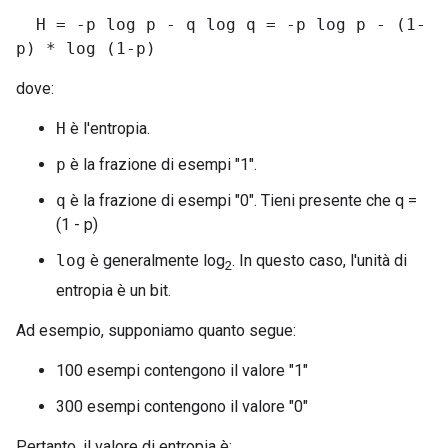
H = -p log p - q log q = -p log p - (1-
p) * log (1-p)
dove:
H
è l'entropia.
p
è la frazione di esempi "1".
q
è la frazione di esempi "0". Tieni presente che q =
(1 - p)
log
è generalmente log
. In questo caso, l'unità di
2
entropia è un bit.
Ad esempio, supponiamo quanto segue:
100 esempi contengono il valore "1"
300 esempi contengono il valore "0"
Pertanto, il valore di entropia è: