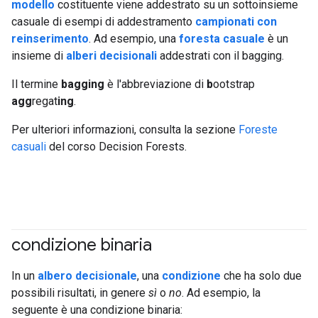
modello
costituente viene addestrato su un sottoinsieme
casuale di esempi di addestramento
campionati con
reinserimento
. Ad esempio, una
foresta casuale
è un
insieme di
alberi decisionali
addestrati con il bagging.
Il termine
bagging
è l'abbreviazione di
b
ootstrap
agg
regat
ing
.
Per ulteriori informazioni, consulta la sezione
Foreste
casuali
del corso Decision Forests.
condizione binaria
#df
In un
albero decisionale
, una
condizione
che ha solo due
possibili risultati, in genere
sì
o
no
. Ad esempio, la
seguente è una condizione binaria: