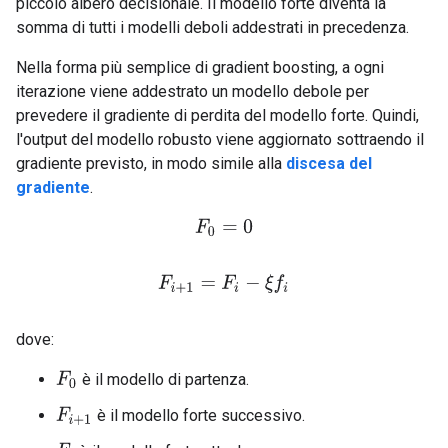
piccolo albero decisionale. Il modello forte diventa la
somma di tutti i modelli deboli addestrati in precedenza.
Nella forma più semplice di gradient boosting, a ogni
iterazione viene addestrato un modello debole per
prevedere il gradiente di perdita del modello forte. Quindi,
l'output del modello robusto viene aggiornato sottraendo il
gradiente previsto, in modo simile alla
discesa del
gradiente
.
F
0
=
0
F
i
+
1
=
F
i
−
ξ
f
dove:
è il modello di partenza.
F
0
è il modello forte successivo.
F
i
+
1