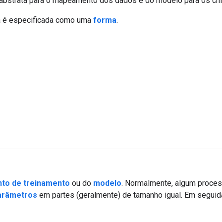
 abstrata para o mapeamento dos dados e do modelo para os ch
a é especificada como uma
forma
.
nto de treinamento
ou do
modelo
. Normalmente, algum proces
arâmetros
em partes (geralmente) de tamanho igual. Em seguida