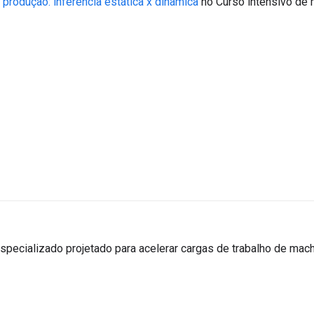
rodução: inferência estática x dinâmica
no Curso intensivo de 
pecializado projetado para acelerar cargas de trabalho de mach