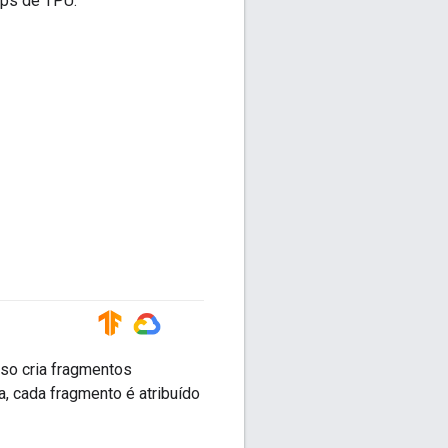
ips de TPU.
#TensorFlow
#GoogleCloud
so cria fragmentos
, cada fragmento é atribuído