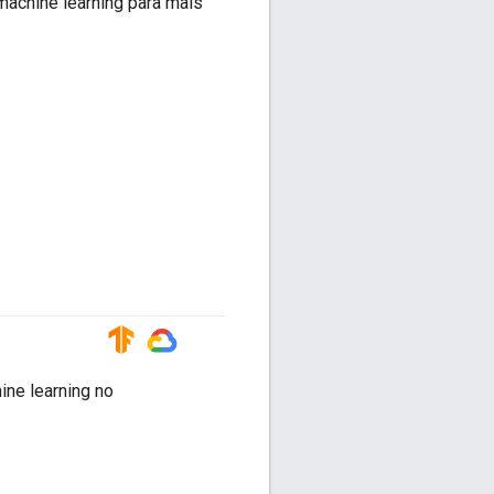
machine learning para mais
#TensorFlow
#GoogleCloud
ine learning no