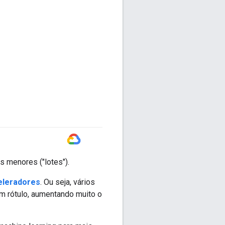
#GoogleCloud
 menores ("lotes").
eleradores
. Ou seja, vários
m rótulo, aumentando muito o