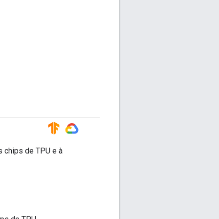
#TensorFlow
#GoogleCloud
s chips de TPU e à