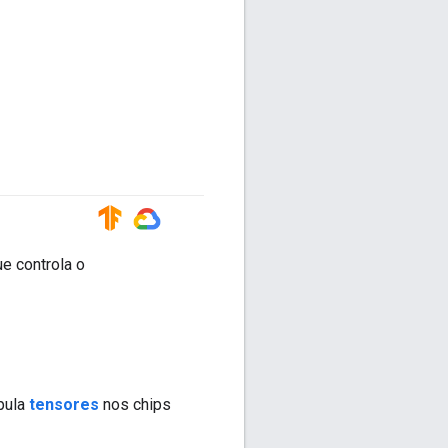
#TensorFlow
#GoogleCloud
ue controla o
pula
tensores
nos chips