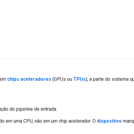
L em
chips aceleradores
(GPUs ou
TPUs
), a parte do sistema q
.
ção do pipeline de entrada.
do em uma CPU, não em um chip acelerador. O
dispositivo
mani