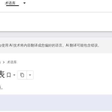
术语库
le 会使用 AI 技术将内容翻译成您偏好的语言。AI 翻译可能包含错误。
g
术语库
表
bookmark_border
语。