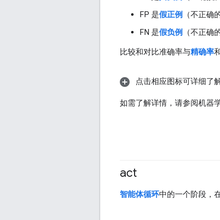
FP 是
假正例
（不正确
FN 是
假负例
（不正确
比较和对比准确率与
精确率
点击相应图标可详细了
如需了解详情，请参阅机器
act
智能体循环
中的一个阶段，