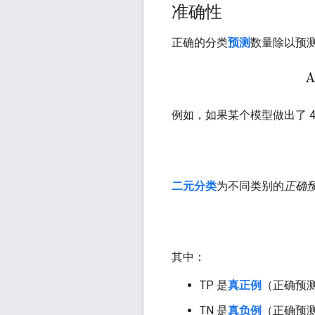
准确性
正确的分类
预测
数量除以预
A
例如，如果某个模型做出了 4
二元分类
为不同类别的
正确
其中：
TP 是
真正例
（正确预
TN 是
真负例
（正确预