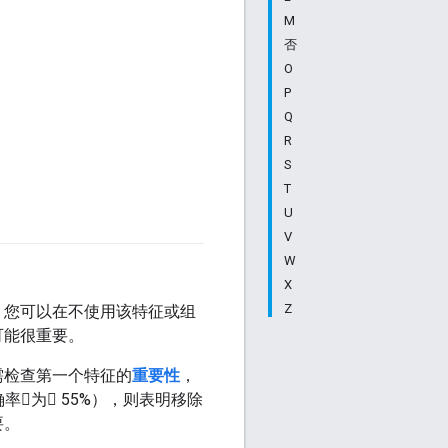
M
否
O
P
Q
R
S
T
U
V
W
X
Z
，您可以在不使用该特征或组
可能很重要。
需检查第一个特征的
重要性
，
为 55%），则表明移除
要。