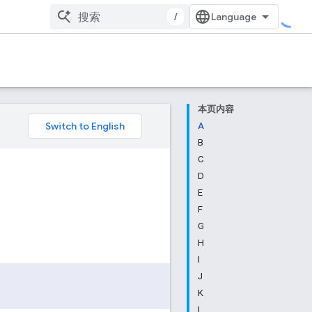
/
本页内容
A
B
C
D
E
F
G
H
I
J
K
L