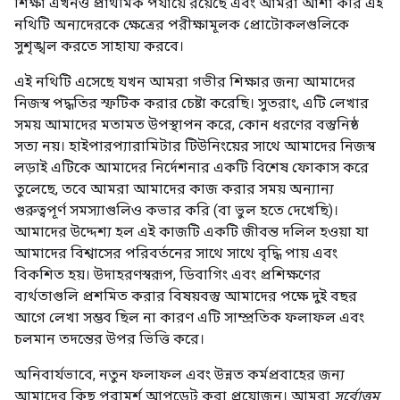
শিক্ষা এখনও প্রাথমিক পর্যায়ে রয়েছে এবং আমরা আশা করি এই
নথিটি অন্যদেরকে ক্ষেত্রের পরীক্ষামূলক প্রোটোকলগুলিকে
সুশৃঙ্খল করতে সাহায্য করবে।
এই নথিটি এসেছে যখন আমরা গভীর শিক্ষার জন্য আমাদের
নিজস্ব পদ্ধতির স্ফটিক করার চেষ্টা করেছি। সুতরাং, এটি লেখার
সময় আমাদের মতামত উপস্থাপন করে, কোন ধরণের বস্তুনিষ্ঠ
সত্য নয়। হাইপারপ্যারামিটার টিউনিংয়ের সাথে আমাদের নিজস্ব
লড়াই এটিকে আমাদের নির্দেশনার একটি বিশেষ ফোকাস করে
তুলেছে, তবে আমরা আমাদের কাজ করার সময় অন্যান্য
গুরুত্বপূর্ণ সমস্যাগুলিও কভার করি (বা ভুল হতে দেখেছি)।
আমাদের উদ্দেশ্য হল এই কাজটি একটি জীবন্ত দলিল হওয়া যা
আমাদের বিশ্বাসের পরিবর্তনের সাথে সাথে বৃদ্ধি পায় এবং
বিকশিত হয়। উদাহরণস্বরূপ, ডিবাগিং এবং প্রশিক্ষণের
ব্যর্থতাগুলি প্রশমিত করার বিষয়বস্তু আমাদের পক্ষে দুই বছর
আগে লেখা সম্ভব ছিল না কারণ এটি সাম্প্রতিক ফলাফল এবং
চলমান তদন্তের উপর ভিত্তি করে।
অনিবার্যভাবে, নতুন ফলাফল এবং উন্নত কর্মপ্রবাহের জন্য
আমাদের কিছু পরামর্শ আপডেট করা প্রয়োজন। আমরা
সর্বোত্তম