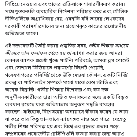
পিছিয়ে নেওয়ার এবং তাদের প্রক্রিয়াকে সাধারণীকরণ করার।
পাঠ্যপুস্তকগুলি ব্যবহারিক নির্দেশনা পরিহার করে এবং মৌলিক
নীতিগুলিকে অগ্রাধিকার দেয়, এমনকি যদি তাদের লেখকদের
দরকারী পরামর্শ প্রদানের জন্য প্রয়োগকৃত কাজের প্রয়োজনীয়
অভিজ্ঞতা থাকে।
এই দস্তাবেজটি তৈরি করার প্রস্তুতির সময়,
গভীর শিক্ষার মাধ্যমে
কীভাবে ভাল ফলাফল পেতে হয় তা
ব্যাখ্যা করার জন্য আমরা
কোনও ব্যাপক প্রচেষ্টা খুঁজে পাইনি৷ পরিবর্তে, আমরা ব্লগ পোস্টে
এবং সোশ্যাল মিডিয়াতে পরামর্শের স্নিপেট পেয়েছি,
গবেষণাপত্রের পরিশিষ্ট থেকে উঁকি দেওয়া কৌশল, একটি নির্দিষ্ট
প্রকল্প বা পাইপলাইন সম্পর্কে মাঝে মাঝে কেস স্টাডি এবং
অনেক বিভ্রান্তি। গভীর শিক্ষার বিশেষজ্ঞ এবং কম দক্ষ
অনুশীলনকারীদের দ্বারা অর্জিত ফলাফলের মধ্যে একটি বিস্তৃত
ব্যবধান রয়েছে যারা অতিমাত্রায় অনুরূপ পদ্ধতি ব্যবহার
করছেন। যাইহোক, বিশেষজ্ঞরা অনায়াসে স্বীকার করেন যে তারা
যা করে তার কিছু ভালভাবে ন্যায়সঙ্গত নাও হতে পারে। যেহেতু
গভীর শিক্ষা পরিপক্ক হয় এবং বিশ্বে এর বৃহত্তর প্রভাব পড়ে,
সম্প্রদায়ের প্রয়োজনীয় রেসিপিগুলি কভার করার জন্য আরও