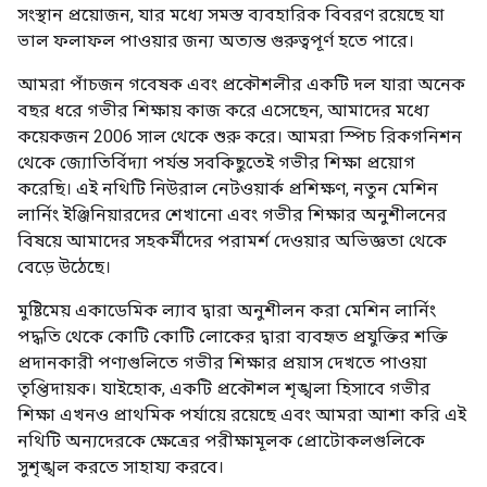
সংস্থান প্রয়োজন, যার মধ্যে সমস্ত ব্যবহারিক বিবরণ রয়েছে যা
ভাল ফলাফল পাওয়ার জন্য অত্যন্ত গুরুত্বপূর্ণ হতে পারে।
আমরা পাঁচজন গবেষক এবং প্রকৌশলীর একটি দল যারা অনেক
বছর ধরে গভীর শিক্ষায় কাজ করে এসেছেন, আমাদের মধ্যে
কয়েকজন 2006 সাল থেকে শুরু করে। আমরা স্পিচ রিকগনিশন
থেকে জ্যোতির্বিদ্যা পর্যন্ত সবকিছুতেই গভীর শিক্ষা প্রয়োগ
করেছি। এই নথিটি নিউরাল নেটওয়ার্ক প্রশিক্ষণ, নতুন মেশিন
লার্নিং ইঞ্জিনিয়ারদের শেখানো এবং গভীর শিক্ষার অনুশীলনের
বিষয়ে আমাদের সহকর্মীদের পরামর্শ দেওয়ার অভিজ্ঞতা থেকে
বেড়ে উঠেছে।
মুষ্টিমেয় একাডেমিক ল্যাব দ্বারা অনুশীলন করা মেশিন লার্নিং
পদ্ধতি থেকে কোটি কোটি লোকের দ্বারা ব্যবহৃত প্রযুক্তির শক্তি
প্রদানকারী পণ্যগুলিতে গভীর শিক্ষার প্রয়াস দেখতে পাওয়া
তৃপ্তিদায়ক। যাইহোক, একটি প্রকৌশল শৃঙ্খলা হিসাবে গভীর
শিক্ষা এখনও প্রাথমিক পর্যায়ে রয়েছে এবং আমরা আশা করি এই
নথিটি অন্যদেরকে ক্ষেত্রের পরীক্ষামূলক প্রোটোকলগুলিকে
সুশৃঙ্খল করতে সাহায্য করবে।