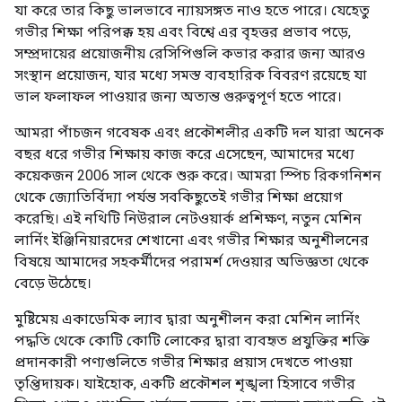
যা করে তার কিছু ভালভাবে ন্যায়সঙ্গত নাও হতে পারে। যেহেতু
গভীর শিক্ষা পরিপক্ক হয় এবং বিশ্বে এর বৃহত্তর প্রভাব পড়ে,
সম্প্রদায়ের প্রয়োজনীয় রেসিপিগুলি কভার করার জন্য আরও
সংস্থান প্রয়োজন, যার মধ্যে সমস্ত ব্যবহারিক বিবরণ রয়েছে যা
ভাল ফলাফল পাওয়ার জন্য অত্যন্ত গুরুত্বপূর্ণ হতে পারে।
আমরা পাঁচজন গবেষক এবং প্রকৌশলীর একটি দল যারা অনেক
বছর ধরে গভীর শিক্ষায় কাজ করে এসেছেন, আমাদের মধ্যে
কয়েকজন 2006 সাল থেকে শুরু করে। আমরা স্পিচ রিকগনিশন
থেকে জ্যোতির্বিদ্যা পর্যন্ত সবকিছুতেই গভীর শিক্ষা প্রয়োগ
করেছি। এই নথিটি নিউরাল নেটওয়ার্ক প্রশিক্ষণ, নতুন মেশিন
লার্নিং ইঞ্জিনিয়ারদের শেখানো এবং গভীর শিক্ষার অনুশীলনের
বিষয়ে আমাদের সহকর্মীদের পরামর্শ দেওয়ার অভিজ্ঞতা থেকে
বেড়ে উঠেছে।
মুষ্টিমেয় একাডেমিক ল্যাব দ্বারা অনুশীলন করা মেশিন লার্নিং
পদ্ধতি থেকে কোটি কোটি লোকের দ্বারা ব্যবহৃত প্রযুক্তির শক্তি
প্রদানকারী পণ্যগুলিতে গভীর শিক্ষার প্রয়াস দেখতে পাওয়া
তৃপ্তিদায়ক। যাইহোক, একটি প্রকৌশল শৃঙ্খলা হিসাবে গভীর