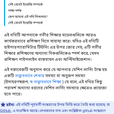
সেই রোবট ইমোজি সম্পর্কে
লক্ষ্য দর্শক
কেন আমরা এই নথি লিখলাম?
সেই রোবট ইমোজি সম্পর্কে
এই নথিটি আপনাকে গভীর শিক্ষার মডেলগুলিকে আরও
কার্যকরভাবে প্রশিক্ষণ দিতে সাহায্য করে। যদিও এই নথিটি
হাইপারপ্যারামিটার টিউনিং এর উপর জোর দেয়, এটি গভীর
শিক্ষার প্রশিক্ষণের অন্যান্য দিকগুলিকেও স্পর্শ করে, যেমন
প্রশিক্ষণ পাইপলাইন বাস্তবায়ন এবং অপ্টিমাইজেশান।
এই দস্তাবেজটি অনুমান করে যে আপনার মেশিন লার্নিং টাস্ক হয়
একটি
তত্ত্বাবধানে শেখার
সমস্যা বা অনুরূপ সমস্যা
(উদাহরণস্বরূপ,
স্ব-তত্ত্বাবধানে শিক্ষা
) যে বলে, এই নথির কিছু
পরামর্শ অন্যান্য ধরনের মেশিন লার্নিং সমস্যার ক্ষেত্রেও প্রযোজ্য
হতে পারে।
দ্রষ্টব্য:
এই নথিটি পূর্ববর্তী সংস্করণের উপর ভিত্তি করে তৈরি করা হয়েছে, যা
GitHub-
এ সংরক্ষিত আছে। লেখকদের নাম এবং সংশ্লিষ্টতা github সংস্করণে