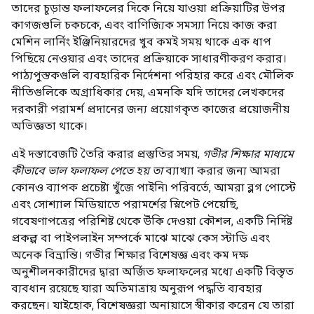
তাদের চূড়ান্ত ফলাফলের দিকে নিয়ে যাওয়া প্রক্রিয়াটির উপর
কাগজগুলি চকচকে, এবং বাণিজ্যিক সমস্যা নিয়ে কাজ করা
মেশিন লার্নিং ইঞ্জিনিয়ারদের খুব কমই সময় থাকে এক ধাপ
পিছিয়ে নেওয়ার এবং তাদের প্রক্রিয়াকে সাধারণীকরণ করার।
পাঠ্যপুস্তকগুলি ব্যবহারিক নির্দেশনা পরিহার করে এবং মৌলিক
নীতিগুলিকে অগ্রাধিকার দেয়, এমনকি যদি তাদের লেখকদের
দরকারী পরামর্শ প্রদানের জন্য প্রয়োগকৃত কাজের প্রয়োজনীয়
অভিজ্ঞতা থাকে।
এই দস্তাবেজটি তৈরি করার প্রস্তুতির সময়,
গভীর শিক্ষার মাধ্যমে
কীভাবে ভাল ফলাফল পেতে হয় তা
ব্যাখ্যা করার জন্য আমরা
কোনও ব্যাপক প্রচেষ্টা খুঁজে পাইনি৷ পরিবর্তে, আমরা ব্লগ পোস্টে
এবং সোশ্যাল মিডিয়াতে পরামর্শের স্নিপেট পেয়েছি,
গবেষণাপত্রের পরিশিষ্ট থেকে উঁকি দেওয়া কৌশল, একটি নির্দিষ্ট
প্রকল্প বা পাইপলাইন সম্পর্কে মাঝে মাঝে কেস স্টাডি এবং
অনেক বিভ্রান্তি। গভীর শিক্ষার বিশেষজ্ঞ এবং কম দক্ষ
অনুশীলনকারীদের দ্বারা অর্জিত ফলাফলের মধ্যে একটি বিস্তৃত
ব্যবধান রয়েছে যারা অতিমাত্রায় অনুরূপ পদ্ধতি ব্যবহার
করছেন। যাইহোক, বিশেষজ্ঞরা অনায়াসে স্বীকার করেন যে তারা