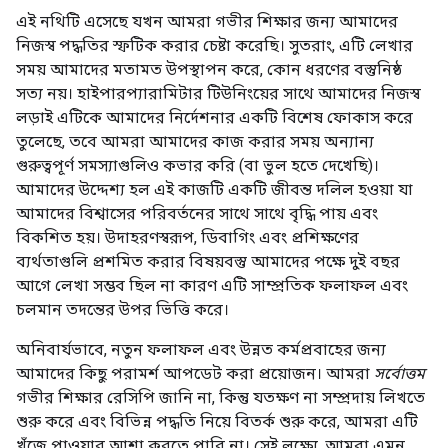
এই নথিটি এসেছে যখন আমরা গভীর শিক্ষার জন্য আমাদের
নিজস্ব পদ্ধতির স্ফটিক করার চেষ্টা করেছি। সুতরাং, এটি লেখার
সময় আমাদের মতামত উপস্থাপন করে, কোন ধরণের বস্তুনিষ্ঠ
সত্য নয়। হাইপারপ্যারামিটার টিউনিংয়ের সাথে আমাদের নিজস্ব
লড়াই এটিকে আমাদের নির্দেশনার একটি বিশেষ ফোকাস করে
তুলেছে, তবে আমরা আমাদের কাজ করার সময় অন্যান্য
গুরুত্বপূর্ণ সমস্যাগুলিও কভার করি (বা ভুল হতে দেখেছি)।
আমাদের উদ্দেশ্য হল এই কাজটি একটি জীবন্ত দলিল হওয়া যা
আমাদের বিশ্বাসের পরিবর্তনের সাথে সাথে বৃদ্ধি পায় এবং
বিকশিত হয়। উদাহরণস্বরূপ, ডিবাগিং এবং প্রশিক্ষণের
ব্যর্থতাগুলি প্রশমিত করার বিষয়বস্তু আমাদের পক্ষে দুই বছর
আগে লেখা সম্ভব ছিল না কারণ এটি সাম্প্রতিক ফলাফল এবং
চলমান তদন্তের উপর ভিত্তি করে।
অনিবার্যভাবে, নতুন ফলাফল এবং উন্নত কর্মপ্রবাহের জন্য
আমাদের কিছু পরামর্শ আপডেট করা প্রয়োজন। আমরা
সর্বোত্তম
গভীর শিক্ষার রেসিপি জানি না, কিন্তু যতক্ষণ না সম্প্রদায় লিখতে
শুরু করে এবং বিভিন্ন পদ্ধতি নিয়ে বিতর্ক শুরু করে, আমরা এটি
খুঁজে পাওয়ার আশা করতে পারি না। সেই লক্ষ্যে, আমরা এমন