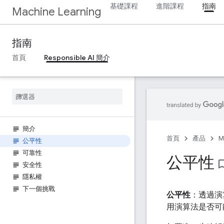
基礎課程
進階課程
指南
Machine Learning
指南
首頁
Responsible AI 簡介
簡介
首頁
產品
M
公平性
可靠性
公平性
bookmark_b
安全性
隱私權
下一個挑戰
公平性
：透過演
用演算法是否可