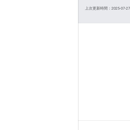
上次更新時間：2025-07-2
互動交流
Google Developer Program
Google Developer Groups
Google Developer Experts
Accelerators
Google Cloud & NVIDIA