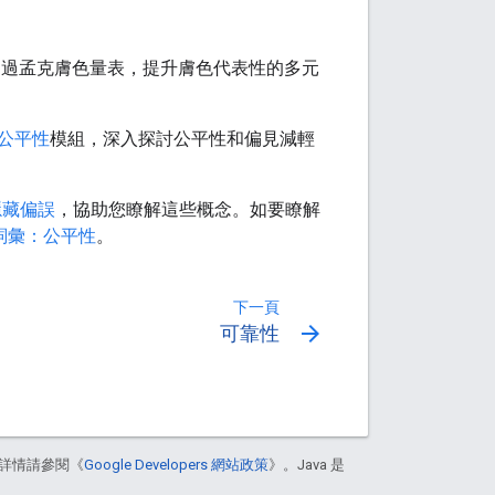
產品如何透過孟克膚色量表，提升膚色代表性的多元
公平性
模組，深入探討公平性和偏見減輕
隱藏偏誤
，協助您瞭解這些概念。如要瞭解
習詞彙：公平性
。
下一頁
arrow_forward
可靠性
詳情請參閱《
Google Developers 網站政策
》。Java 是