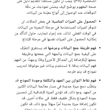
الشخصية (PII). يجب أن تكون مستعدًا لتقديم دليل على
صحة المفهوم يوضّح كيف يحسّن نموذجك من دقّة
التوقّعات عند الوصول إلى أنواع معيّنة من البيانات.
الحصول على الميزات المناسبة
: في بعض الحالات، لن
تتوفّر الميزات المستخدَمة في مرحلة التجربة من البيانات
في الوقت الفعلي. لذلك، عند إجراء تجارب، حاوِل التأكّد من
إمكانية الحصول على الميزات نفسها في مرحلة الإنتاج.
فهم طريقة جمع البيانات وعرضها
قد يستغرق التعرّف
على كيفية جمع البيانات والجهة التي جمعتها وطريقة
جمعها (بالإضافة إلى المشاكل الأخرى) وقتًا وجهدًا. من المهم
فهم البيانات بدقة. لا تستخدِم بيانات غير موثوقة لتدريب
نموذج قد يتم طرحه.
فهم نقاط التوازن بين الجهد والتكلفة وجودة النموذج
قد
يتطلّب دمج ميزة جديدة في مسار معالجة البيانات الكثير
من الجهد. ومع ذلك، قد تؤدي الميزة الإضافية إلى تحسين
جودة النموذج بشكل طفيف فقط. في حالات أخرى، قد
تكون إضافة ميزة جديدة أمرًا سهلاً. ومع ذلك، قد تكون
الموارد اللازمة للحصول على الميزة وتخزينها باهظة