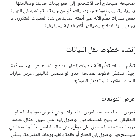
صحيحة، سيحتاج أحد الأشخاص إلى جمع بيانات جديدة ومعالجتها
يدويًا، وتدريب نموذج جديد، والتحقّق من جودته، ثم نشره في النهاية.
تعمل مسارات تعلُّم الآلة على أتمتة العديد من هذه العمليات المتكررة، ما
يجعل إدارة النماذج وصيانتها أكثر فعالية وموثوقية.
إنشاء خطوط نقل البيانات
تنظّم مسارات تعلُّم الآلة خطوات إنشاء النماذج ونشرها في مهام محدّدة
جيدًا. تتضمّن خطوط المعالجة إحدى الوظيفتَين التاليتَين: عرض عبارات
البحث المقترَحة أو تعديل النموذج.
عرض التوقّعات
تعرض سلسلة معالجة العرض التقديرات. وهي تعرض نموذجك للعالم
الحقيقي، ما يتيح للمستخدمين الوصول إليه. على سبيل المثال، عندما
يريد المستخدم الحصول على توقّع، مثل حالة الطقس غدًا أو المدة التي
سيستغرقها الوصول إلى المطار أو قائمة بالفيديوهات المقترَحة، يتلقّى