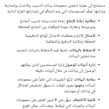
ستحتاج إلى عملية لتخزين مجموعات بيانات التدريب والاختبار وإصدارها
وإدارتها. توفِّر المستودعات التي يتم التحكّم في إصداراتها المزايا التالية:
إمكانية إعادة الإنتاج
: إعادة إنشاء بيئات تدريب النماذج
وتوحيدها ومقارنة جودة التوقّعات بين النماذج المختلفة
الامتثال
الالتزام بمتطلبات الامتثال للّوائح التنظيمية
المتعلّقة بإمكانية التدقيق والشفافية
الاحتفاظ بالبيانات
: اضبط قيم الاحتفاظ بالبيانات لتحديد
مدة تخزين البيانات.
إدارة أذونات الوصول
إدارة المستخدمين الذين يمكنهم
الوصول إلى بياناتك من خلال أذونات دقيقة
سلامة البيانات
: تتبُّع التغييرات التي تطرأ على مجموعات
البيانات وفهمها بمرور الوقت، ما يسهّل تشخيص المشاكل
في بياناتك أو نموذجك
قابلية الاكتشاف
: سهِّل على الآخرين العثور على مجموعات
البيانات والميزات التي توفّرها. وبعد ذلك، يمكن للفِرق