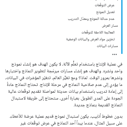
عرض التوقّعات
تعديل النموذج
عدم حداثة النموذج ومعدّل التدريب
مسار العرض
المعالجة اللاحقة للتوقّعات
تخزين مواد العرض والبيانات الوصفية
مسارات البيانات
في عملية الإنتاج باستخدام تعلُّم الآلة، لا يكون الهدف هو إنشاء نموذج
واحد ونشره. والهدف هو إنشاء مسارات مبرمَجة لتطوير النماذج واختبارها
ونشرها بمرور الوقت. لماذا؟ ومع تغيُّر العالم، تتغيّر المؤشرات في البيانات،
ما يؤدي إلى عدم صلاحية النماذج في مرحلة الإنتاج. تحتاج النماذج عادةً
إلى إعادة تدريب باستخدام بيانات حديثة لمواصلة تقديم توقّعات عالية
الجودة على المدى الطويل. بعبارة أخرى، ستحتاج إلى طريقة لاستبدال
النماذج القديمة بنماذج جديدة.
بدون خطوط أنابيب، يكون استبدال نموذج قديم عملية عرضة للأخطاء.
على سبيل المثال، عندما يبدأ أحد النماذج في عرض توقّعات غير