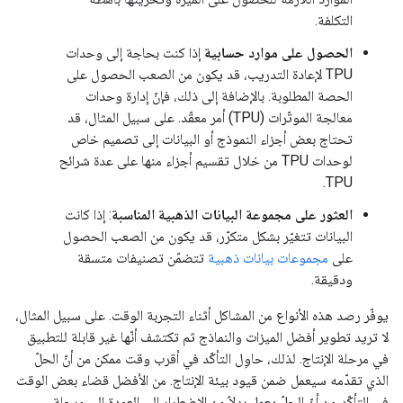
التكلفة.
الحصول على موارد حسابية
إذا كنت بحاجة إلى وحدات
TPU لإعادة التدريب، قد يكون من الصعب الحصول على
الحصة المطلوبة. بالإضافة إلى ذلك، فإنّ إدارة وحدات
معالجة الموتّرات (TPU) أمر معقّد. على سبيل المثال، قد
تحتاج بعض أجزاء النموذج أو البيانات إلى تصميم خاص
لوحدات TPU من خلال تقسيم أجزاء منها على عدة شرائح
TPU.
العثور على مجموعة البيانات الذهبية المناسبة
: إذا كانت
البيانات تتغيّر بشكل متكرّر، قد يكون من الصعب الحصول
على
مجموعات بيانات ذهبية
تتضمّن تصنيفات متسقة
ودقيقة.
يوفّر رصد هذه الأنواع من المشاكل أثناء التجربة الوقت. على سبيل المثال،
لا تريد تطوير أفضل الميزات والنماذج ثم تكتشف أنّها غير قابلة للتطبيق
في مرحلة الإنتاج. لذلك، حاوِل التأكّد في أقرب وقت ممكن من أنّ الحلّ
الذي تقدّمه سيعمل ضمن قيود بيئة الإنتاج. من الأفضل قضاء بعض الوقت
في التأكّد من أنّ الحلّ يعمل بدلاً من الاضطرار إلى العودة إلى مرحلة