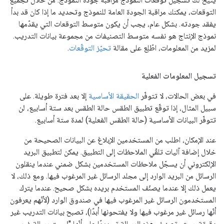
التوقعات، يمكنك مراقبة الجودة العامة للنموذج وتحديد ما إذا كان قد بدأ
يفقد جودته. بشكل عام، يجب أن يكون متوسط التوقعات التي يقدّمها
نموذج الإنتاج هو نفسه متوسط التصنيفات من مجموعة بيانات التدريب.
لمزيد من المعلومات، اطّلِع على مقالة
تحيّز التوقّعات
.
تسجيل المعلومات الفعلية
في بعض الحالات، لا تتوفّر
الحقيقة الأساسية
إلا بعد فترة طويلة. على
سبيل المثال، إذا توقّع تطبيق الطقس حالة الطقس بعد ستة أسابيع، لن
تتوفّر البيانات الأساسية (حالة الطقس الفعلية) لمدة ستة أسابيع.
عند الإمكان، اطلب من المستخدمين الإبلاغ عن البيانات الصحيحة من
خلال إضافة آليات تلقّي الملاحظات إلى التطبيق. يمكن لتطبيق البريد
الإلكتروني أن يسجّل ملاحظات المستخدمين بشكل ضمني عندما ينقلون
الرسائل من البريد الوارد إلى مجلد الرسائل غير المرغوب فيها. ومع ذلك، لا
يعمل ذلك إلا عندما يصنّف المستخدم بريده بشكل صحيح. عندما يترك
المستخدمون الرسائل غير المرغوب فيها في صندوق الوارد (لأنّهم يعرفون
أنّها رسائل غير مرغوب فيها ولا يفتحونها أبدًا)، تصبح بيانات التدريب غير
دقيقة. سيتم تصنيف هذه الرسالة تحديدًا على أنّها "ليست رسالة غير