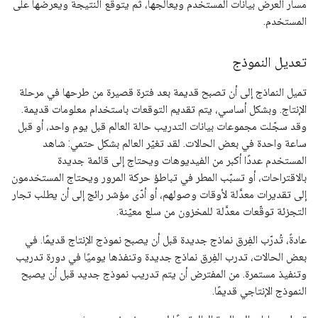
مسار العرض بيانات المستخدم ويعالجها، ثم يتوقّع النتيجة ويعرضها على
المستخدم.
تعديل النموذج
تميل النماذج إلى أن تصبح قديمة بعد فترة قصيرة من طرحها في مرحلة
الإنتاج. وبشكل أساسي، يتم تقديم التوقعات باستخدام معلومات قديمة.
وقد سجّلت مجموعات بيانات التدريب حالة العالم قبل يوم واحد، أو قبل
ساعة واحدة في بعض الحالات. لقد تغيّر العالم بشكل حتمي: شاهد
المستخدم عددًا أكبر من الفيديوهات ويحتاج إلى قائمة جديدة
بالاقتراحات، أو تسبّب المطر في تباطؤ حركة المرور ويحتاج المستخدمون
إلى تقديرات معدَّلة لأوقات وصولهم، أو أدّى مؤشر رائج إلى أن يطلب تجار
التجزئة توقّعات معدَّلة للمخزون من سلع معيّنة.
عادةً، تُدرّب الفِرق نماذج جديدة قبل أن يصبح نموذج الإنتاج قديمًا. في
بعض الحالات، تدرب الفِرق نماذج جديدة وتنفذها يوميًا في دورة تدريب
وتنفيذ مستمرة. من المفترض أن يتم تدريب نموذج جديد قبل أن يصبح
النموذج الإنتاجي قديمًا.