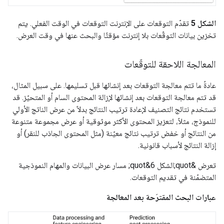
الشكل 5
تقدّم التوقعات على الإنترنت التوقعات في الوقت الفعلي. يتم
تخزين بيانات التوقّعات بلا إنترنت مؤقتًا والبحث عنها في وقت العرض.
المعالجة اللاحقة للتوقّعات
عادةً ما تتم معالجة التوقعات بعد إنشائها قبل تسليمها. على سبيل المثال،
قد تتم معالجة التوقعات بعد إنشائها لإزالة المحتوى السام أو المتحيّز. قد
تستخدم نتائج التصنيف لإعادة ترتيب النتائج بدلاً من عرض الناتج الأولي
للنموذج، مثلاً، لتعزيز المحتوى الأكثر موثوقية أو عرض مجموعة متنوعة
من النتائج أو خفض ترتيب نتائج معيّنة (مثل المحتوى الجاذب للنقر) أو
إزالة النتائج لأسباب قانونية.
تعرض &quot;الشكل 6&quot; مسار عرض البيانات والمهام النموذجية
المتضمّنة في تقديم التوقعات.
عبارات البحث المقترَحة بعد المعالجة