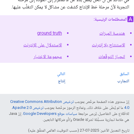
التجربة لأنّ مرحلة خط الإنتاج كشفت عن مشاكل لا يمكن التغلّب عليها.
المصطلحات الرئيسية:
هندسة الميزات
ground truth
الاستنتاج بلا إنترنت
الاستدلال على الإنترنت
انحياز التوقّعات
مجموعة الاختبار
السابق
التالي
التجارب
إنتاج
إنّ محتوى هذه الصفحة مرخّص بموجب
ترخيص Creative Commons Attribution
4.0‏
ما لم يُنصّ على خلاف ذلك، ونماذج الرموز مرخّصة بموجب
ترخيص Apache 2.0‏
.
للاطّلاع على التفاصيل، يُرجى مراجعة
سياسات موقع Google Developers‏
. إنّ Java
هي علامة تجارية مسجَّلة لشركة Oracle و/أو شركائها التابعين.
تاريخ التعديل الأخير: 2025-07-27 (حسب التوقيت العالمي المتفَّق عليه)