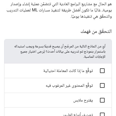
هو الحال مع مشاريع البرامج العادية التي تتضمّن عملية إنشاء وإصدار
يومية، غالبًا ما تكون أفضل طريقة لتنفيذ مسارات ML لعمليات التدريب
والتحقّق هي تنفيذها يوميًا.
التحقّق من فهمك
أيّ من النماذج التالية من المرجّح أن يصبح قديمًا بسرعة ويجب استبداله
باستمرار بنموذج تم تدريبه على بيانات أحدث؟ يُرجى اختيار جميع
الإجابات المناسبة.
توقُّع ما إذا كانت المعاملة احتيالية
توقُّع المحتوى غير المرغوب فيه
يقترح ملابس
تصنيف أنواع الطيور