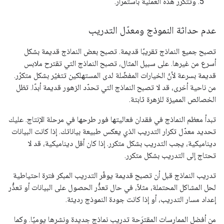
وتتكرّر هذه العملية باستمرار.
عدم حداثة النموذج ومعدّل التدريب
تصبح جميع النماذج تقريبًا قديمة. تصبح بعض النماذج قديمة بشكل
أسرع من غيرها. على سبيل المثال، تصبح النماذج التي تقترح ملابس
قديمة بسرعة لأنّ الخيارات المفضّلة لدى المستهلكين تتغيّر بشكل متكرّر.
من ناحية أخرى، قد لا تصبح النماذج التي تحدّد الزهور قديمة أبدًا. تظل
الخصائص المميزة للزهرة ثابتة.
تبدأ معظم النماذج في فقدان فعاليتها فور طرحها في مرحلة الإنتاج. عليك
تحديد معدّل تكرار التدريب الذي يعكس طبيعة بياناتك. إذا كانت البيانات
ديناميكية، يجب التدريب بشكل متكرر. إذا كان أقل ديناميكية، قد لا
تحتاج إلى التدريب بشكل متكرر.
تدريب النماذج قبل أن تصبح قديمة يوفّر التدريب المبكر فترة احتياطية
لحل المشاكل المحتملة، مثلاً، في حال تعذُّر الحصول على البيانات أو تعذُّر
إعداد مسار التدريب، أو إذا كانت جودة النموذج رديئة.
من أفضل الممارسات المقترَحة تدريب نماذج جديدة ونشرها يوميًا. وكما