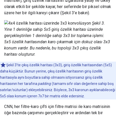
matrisler), giriş özellik haritasının ızgarasına yatay ve dikey
olarak etkili bir şekilde kayar, her seferinde bir piksel olmak
üzere her bir ilgili kareyi çıkarır (Şekil 3'e bakın).
Şekil 3.
Yine 1 derinliğe sahip 5x5 giriş özellik haritası üzerinde
gerçekleştirilen 1 derinliğe sahip 3x3 bir toplama işlemi.
5x5 özellik haritasından karo çıkarmak için dokuz olası 3x3
konum vardır. Bu nedenle, bu topoloji 3x3 çıkış özellik
haritası oluşturur.
Şekil 3'te çıkış özellik haritası (3x3), giriş özellik haritasından (5x5)
daha küçüktür. Bunun yerine, çıkış özellik haritasının giriş özellik
haritasıyla aynı boyutlara sahip olmasını istiyorsanız giriş özellik
haritasının her tarafına
padding
(tamamı sıfır olan değerlere sahip boş
satırlar/sütunlar) ekleyebilirsiniz. Böylece, 3x3 karonun ayıklanabileceği
5x5 olası konum içeren 7x7 bir matris elde edersiniz.
CNN, her filtre-karo çifti için filtre matrisi ile karo matrisinin
öğe bazında çarpımını gerçekleştirir ve ardından tek bir