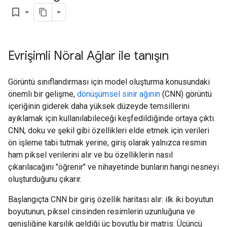
bookmark_border
Evrişimli Nöral Ağlar ile tanışın
Görüntü sınıflandırması için model oluşturma konusundaki
önemli bir gelişme,
dönüşümsel sinir ağının
(CNN) görüntü
içeriğinin giderek daha yüksek düzeyde temsillerini
ayıklamak için kullanılabileceği keşfedildiğinde ortaya çıktı.
CNN, doku ve şekil gibi özellikleri elde etmek için verileri
ön işleme tabi tutmak yerine, giriş olarak yalnızca resmin
ham piksel verilerini alır ve bu özelliklerin nasıl
çıkarılacağını "öğrenir" ve nihayetinde bunların hangi nesneyi
oluşturduğunu çıkarır.
Başlangıçta CNN bir giriş özellik haritası alır: ilk iki boyutun
boyutunun, piksel cinsinden resimlerin uzunluğuna ve
genişliğine karşılık geldiği üç boyutlu bir matris. Üçüncü