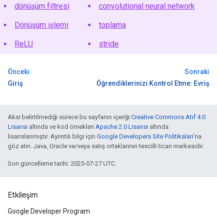
dönüşüm filtresi
convolutional neural network
Dönüşüm işlemi
toplama
ReLU
stride
Önceki
Sonraki
Giriş
Öğrendiklerinizi Kontrol Etme: Evriş
Aksi belirtilmediği sürece bu sayfanın içeriği
Creative Commons Atıf 4.0
Lisansı
altında ve kod örnekleri
Apache 2.0 Lisansı
altında
lisanslanmıştır. Ayrıntılı bilgi için
Google Developers Site Politikaları
'na
göz atın. Java, Oracle ve/veya satış ortaklarının tescilli ticari markasıdır.
Son güncelleme tarihi: 2025-07-27 UTC.
Etkileşim
Google Developer Program