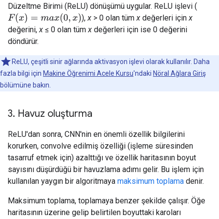
Düzeltme Birimi (ReLU) dönüşümü uygular. ReLU işlevi (
F
(
x
)
=
m
a
x
(
0
,
x
)
),
x
> 0 olan tüm
x
değerleri için
x
değerini,
x
≤ 0 olan tüm
x
değerleri için ise 0 değerini
döndürür.
ReLU, çeşitli sinir ağlarında aktivasyon işlevi olarak kullanılır. Daha
fazla bilgi için
Makine Öğrenimi Acele Kursu
'ndaki
Nöral Ağlara Giriş
bölümüne bakın.
3
.
Havuz oluşturma
ReLU'dan sonra, CNN'nin en önemli özellik bilgilerini
korurken, convolve edilmiş özelliği (işleme süresinden
tasarruf etmek için) azalttığı ve özellik haritasının boyut
sayısını düşürdüğü bir havuzlama adımı gelir. Bu işlem için
kullanılan yaygın bir algoritmaya
maksimum toplama
denir.
Maksimum toplama, toplamaya benzer şekilde çalışır. Öğe
haritasının üzerine gelip belirtilen boyuttaki karoları