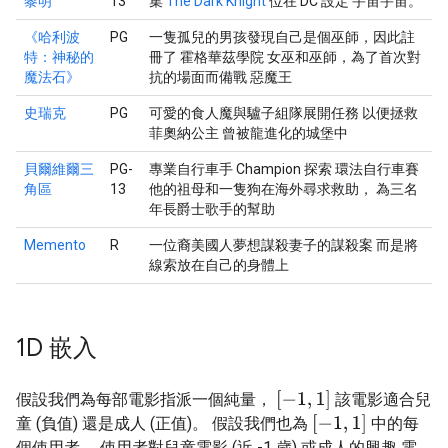
黎明
13
集
The Dark Knight
位在 DC 設定 宇宙宇宙。
《哈利波
PG
一隻孤兒的男孩發現自己是個巫師，因此註
特：神秘的
冊了 霍格華茲學院 女巫和巫師，為了首次對
魔法石》
抗的場面而備戰 惡魔王
史瑞克
PG
可愛的食人魔與驢子組隊展開任務 以便拯救
菲奧納公主 曾被龍進化的城堡中
貝爾維爾三
PG-
專業自行車手 Champion 探索 環法自行車賽
角區
13
他的祖母和一隻狗在海外尋求救助， 為三名
年長爵士歌手的幫助
Memento
R
一位裔美國人夢想謀殺妻子的謀殺案 而是將
線索放在自己的身體上
1D 嵌入
[
−
1
,
1
]
假設我們為每部電影指派一個純量，
該電影適合兒
[
−
1
,
1
]
童 (負值) 還是成人 (正值)。 假設我們也為
中的每
個使用者， 使用者對兒童電影 (近 -1 歲) 或成人的興趣 電