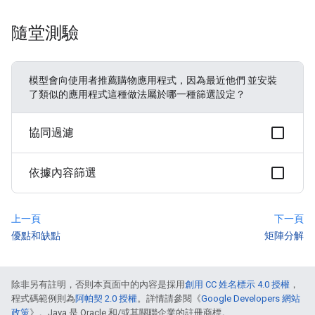
隨堂測驗
模型會向使用者推薦購物應用程式，因為最近他們 並安裝
了類似的應用程式這種做法屬於哪一種篩選設定？
協同過濾
依據內容篩選
上一頁
下一頁
優點和缺點
矩陣分解
除非另有註明，否則本頁面中的內容是採用
創用 CC 姓名標示 4.0 授權
，
程式碼範例則為
阿帕契 2.0 授權
。詳情請參閱《
Google Developers 網站
政策
》。Java 是 Oracle 和/或其關聯企業的註冊商標。