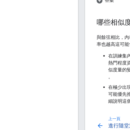
答案
哪些相似
與餘弦相比，內
率也越高這可能
在訓練集內
熱門程度
似度量的
。
在極少出
可能優先
細說明這
上一頁
arrow_back
進行隨堂