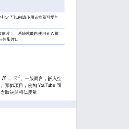
會判定 可以向該使用者推薦可愛的
歡影片 1， 系統就能向使用者 A 推
的任何影片)。
E
=
R
d
量
。一般而言，嵌入空
似項目，例如 YouTube 同
概念取決於相似度量