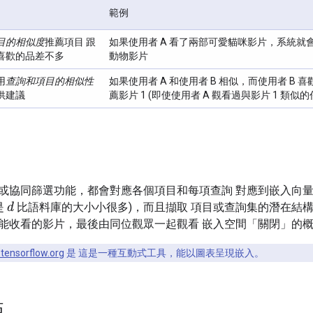
範例
目的相似度
推薦項目 跟
如果使用者 A 看了兩部可愛貓咪影片，系統就
喜歡的品差不多
動物影片
用
查詢和項目的相似性
如果使用者 A 和使用者 B 相似，而使用者 B 喜
供建議
薦影片 1 (即使使用者 A 觀看過與影片 1 類似
或協同篩選功能，都會對應各個項目和每項查詢 對應到嵌入向
是
比語料庫的大小小很多)，而且擷取 項目或查詢集的潛在結構。類
d
能收看的影片，最後由同位觀眾一起觀看 嵌入空間「關閉」的
.tensorflow.org
是 這是一種互動式工具，能以圖表呈現嵌入。
估