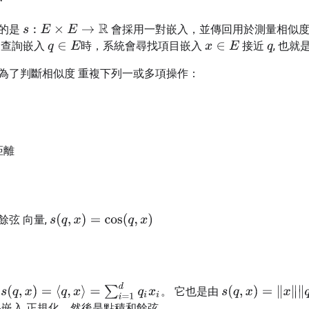
指的是
會採用一對嵌入，並傳回用於測量相似度
s
:
E
×
E
→
R
 查詢嵌入
時，系統會尋找項目嵌入
接近
, 也
q
∈
E
x
∈
E
q
為了判斷相似度 重複下列一或多項操作：
距離
s
(
q
,
x
)
=
cos
(
q
,
x
)
餘弦 向量,
s
(
q
,
x
)
=
⟨
q
,
x
⟩
=
∑
i
=
1
d
q
i
x
i
積
。 它也是由
s
(
q
,
x
)
=
‖
x
‖
‖
q
‖
co
果嵌入 正規化，然後是點積和餘弦。