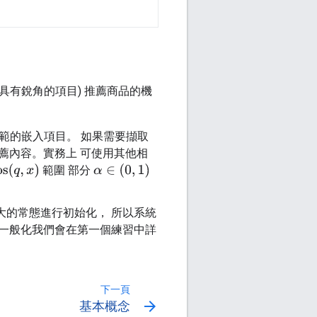
具有銳角的項目) 推薦商品的機
型規範的嵌入項目。 如果需要擷取
薦內容。實務上 可使用其他相
α
∈
(
0
,
1
)
範圍 部分
大的常態進行初始化， 所以系統
 一般化我們會在第一個練習中詳
下一頁
arrow_forward
基本概念