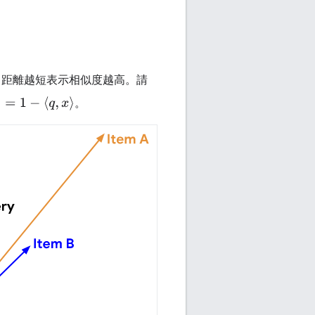
 距離越短表示相似度越高。請
1
−
⟨
q
,
x
⟩
。