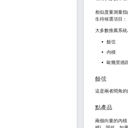
相似度量測量
生待候選項目：
大多數推薦系統
餘弦
內積
歐幾里德
餘弦
這是兩者間角的
點產品
兩個向量的內
積)。因此，如