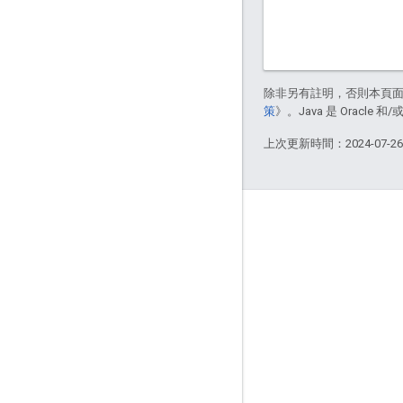
除非另有註明，否則本頁
策
》。Java 是 Oracl
上次更新時間：2024-07-2
互動交流
Google Developer Program
Google Developer Groups
Google Developer Experts
Accelerators
Google Cloud & NVIDIA