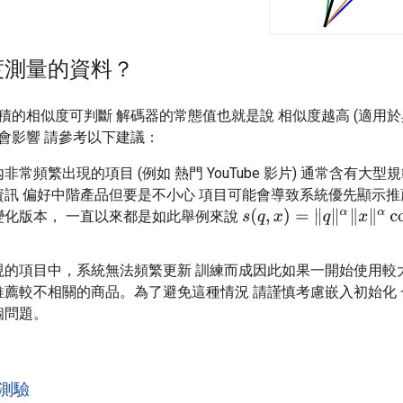
度測量的資料？
積的相似度可判斷 解碼器的常態值也就是說 相似度越高 (適用於
會影響 請參考以下建議：
非常頻繁出現的項目 (例如 熱門 YouTube 影片) 通常含有大
資訊 偏好中階產品但要是不小心 項目可能會導致系統優先顯示推
變化版本， 一直以來都是如此舉例來說
s
(
q
,
x
)
=
‖
q
‖
α
‖
x
‖
α
cos
(
q
,
x
)
現的項目中，系統無法頻繁更新 訓練而成因此如果一開始使用較
推薦較不相關的商品。為了避免這種情況 請謹慎考慮嵌入初始化
個問題。
測驗