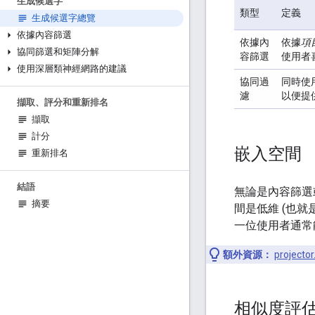
生成候選字
類型
定義
生成候選字總覽
依據內容篩選
依據內
依據
項
協同篩選和矩陣分解
容篩選
使用者
使用深層類神經網路的建議
協同過
同時使
濾
以便提
擷取、評分和重新排名
擷取
計分
嵌入空間
重新排名
結語
無論是內容篩選
摘要
間是低維 (也就
一位使用者通常
額外資源：
projector
相似度評