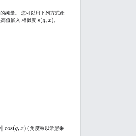
的純量。 您可以用下列方式產
s
(
q
,
x
)
就是高值嵌入 相似度
。
( 角度乘以常態乘
s
(
q
,
x
)