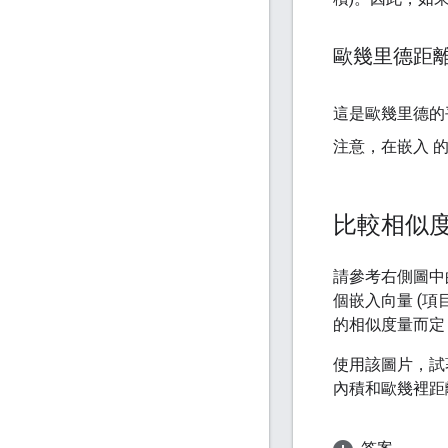
歐幾里德距
這是歐幾里德的
注意，在嵌入 的
比較相似
請參考右側圖中
個嵌入向量 (項
的相似度量而定
使用該圖片，試
內積和歐幾裡距