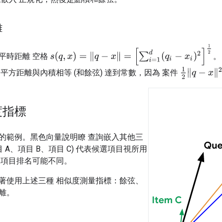
離
s
(
q
,
x
)
=
‖
q
−
x
‖
=
[
∑
i
=
1
d
(
q
i
−
x
i
)
2
]
1
2
平時距離 空格
。
1
2
‖
q
−
x
‖
2
=
平方距離與內積相等 (和餘弦) 達到常數，因為 案件
度指標
的範例。黑色向量說明瞭 查詢嵌入其他三
目 A、項目 B、項目 C) 代表候選項目視所用
 項目排名可能不同。
著使用上述三種 相似度測量指標：餘弦、
離。