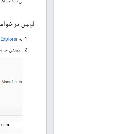
آن نیاز خواهی
اولین درخواست API خود را انجام دهید (بد
به
Explorer
اطمینان حاصل کنید که حساب Google وارد ش