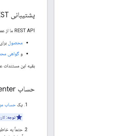
پشتیبانی REST
REST API ما از عملیات پایه CRUD برای 2 نوع مختلف منبع پشتیبانی می کند:
محصول
برای 
و
گواهی مح
بقیه این مستندات عم
حساب Manufacturer Center خود را تنظیم کنید
یک
حساب مرک
توجه:
کارب