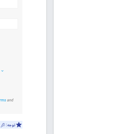
توجه:
اگر قبلاً مجوز OAuth2