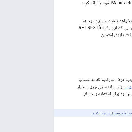
شما باید یک پاسخ موفق را ببینید. تبریک می گویم! شما اولین درخواست Manufacturer Center API خود را ارائه کرده
 در لیست وجود نخواهد داشت. در این مرحله،
می‌توانید به درخواست‌های دیگر بروید و به کارهایی که انجام می‌دهند نگاهی بیندازید. از آنجایی که این یک API RESTful
ت دارید، امتحان
ژه کنسول API شما انجام می‌شود. در اینجا فرض می‌کنیم که به حساب
ویس
برای ساده‌سازی جریان احراز
 جدید برای استفاده با حساب
ت‌های مجوز
مراجعه کنید.