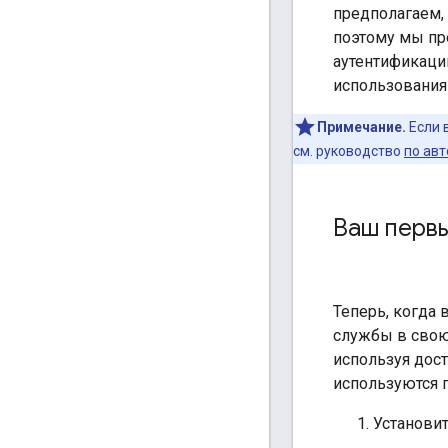
предполагаем, 
поэтому мы пр
аутентификаци
использования 
Примечание.
Если 
см. руководство
по ав
Ваш первы
Теперь, когда
службы в свою 
используя дос
используются 
Установи