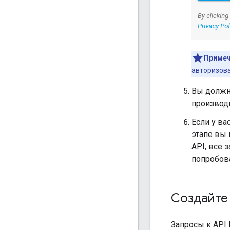
Примеч
авторизова
Вы должн
производ
Если у ва
этапе вы 
API, все 
попробов
Создайте 
Запросы к API