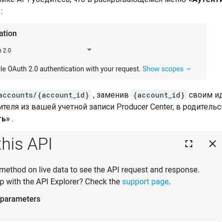
:
accounts/{account_id}
, заменив
{account_id}
своим и
теля из вашей учетной записи Producer Center, в родител
ть»
.