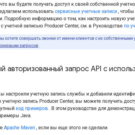
что вы будете получать доступ к своей собственной учетной
едлагаем использовать
сервисные учетные записи
, чтобы
и. Подробную информацию о том, как настроить новую уч
с учетной записью Producer Center, см. в Руководстве
по у
вы хотите совершать звонки от имени клиентов с их собственными 
торизации запросов
.
й авторизованный запрос API с исполь
 вы настроили учетную запись службы и добавили идентифи
учетную запись Producer Center, вы можете получить досту
тупный
код примеров
. В этом руководстве для демонстрац
примеры Java.
те
Apache Maven
, если вы еще этого не сделали.