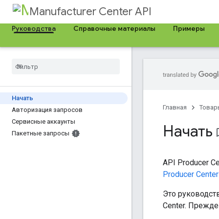
Manufacturer Center API
Руководства
Справочные материалы
Примеры
Начать
Главная
Товар
Авторизация запросов
Сервисные аккаунты
Начать
bookma
Пакетные запросы
API Producer 
Producer Center
Это руководст
Center. Прежд