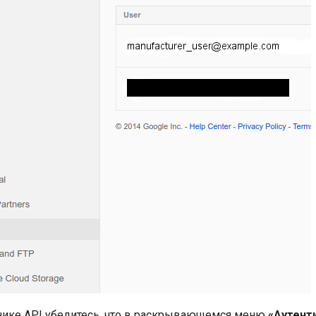
нике API убедитесь, что в раскрывающемся меню
«Аутент