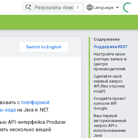
/
Содержание
Поддержка REST
Настройте свою
учетную запись в
Центре
производителей
Сделайте свой
первый запрос
API (без строчки
кода!)
Создайте проект
твовать с
платформой
консоли API
Google.
ы кода
на Java и .NET.
Ваш первый
авторизованный
ью API-интерфейса Producer
запрос API с
лать несколько вещей.
использованием
Java