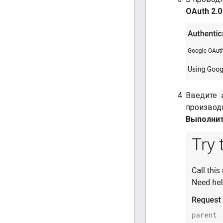
OAuth 2.0
Введите
производи
Выполни