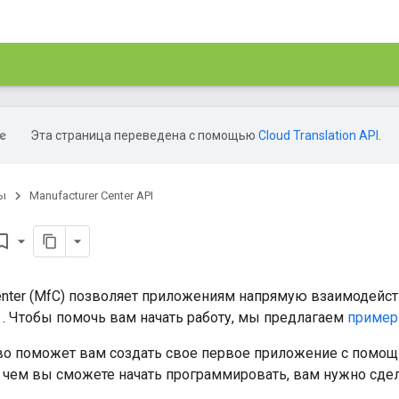
Эта страница переведена с помощью
Cloud Translation API
.
ы
Manufacturer Center API
rk_border
Center (MfC) позволяет приложениям напрямую взаимодейс
. Чтобы помочь вам начать работу, мы предлагаем
пример
во поможет вам создать свое первое приложение с помощ
е чем вы сможете начать программировать, вам нужно сде