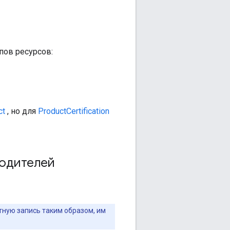
пов ресурсов:
ct
, но для
ProductCertification
водителей
тную запись таким образом, им