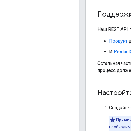
Поддержк
Наш REST API 
Продукт
д
И
ProductC
Остальная час
процесс долже
Настройте
Создайте
Примеч
необходим