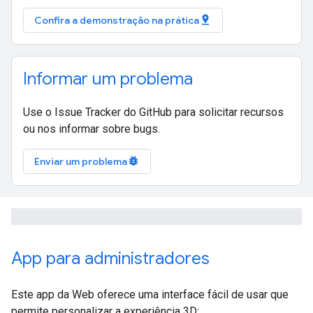
pin_drop
Confira a demonstração na prática
Informar um problema
Use o Issue Tracker do GitHub para solicitar recursos
ou nos informar sobre bugs.
bug_report
Enviar um problema
App para administradores
Este app da Web oferece uma interface fácil de usar que
permite personalizar a experiência 3D: