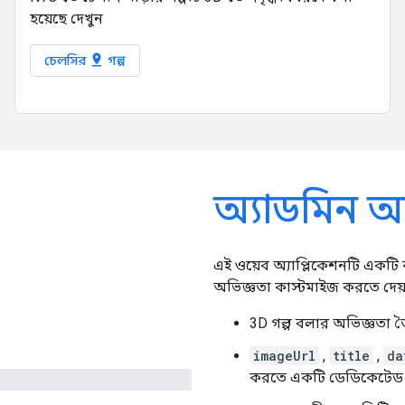
হয়েছে দেখুন
pin_drop
চেলসির
গল্প
অ্যাডমিন অ্
এই ওয়েব অ্যাপ্লিকেশনটি একটি 
অভিজ্ঞতা কাস্টমাইজ করতে দেয়
3D গল্প বলার অভিজ্ঞতা ত
imageUrl
,
title
,
da
করতে একটি ডেডিকেটেড ক