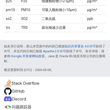
p25
P25
细微颗粒物 (<2.5µm)
μg/m³
pm10
PM10
可吸入颗粒物 (<10µm)
μg/m³
so2
SO2
二氧化硫
ppb
trs
TRS
硫化物减少总量
μg/m³
如未另行说明，那么本页面中的内容已根据
知识共享署名 4.0 许可
获得了
许可，并且代码示例已根据
Apache 2.0 许可
获得了许可。有关详情，请
参阅
Google 开发者网站政策
。Java 是 Oracle 和/或其关联公司的注册商
标。
最后更新时间 (UTC)：2026-05-09。
Stack Overflow
GitHub
Discord
问题跟踪器