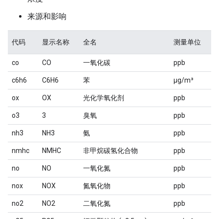
来源和影响
代码
显示名称
全名
测量单位
co
CO
一氧化碳
ppb
c6h6
C6H6
苯
μg/m³
ox
OX
光化学氧化剂
ppb
o3
3
臭氧
ppb
nh3
NH3
氨
ppb
nmhc
NMHC
非甲烷碳氢化合物
ppb
no
NO
一氧化氮
ppb
nox
NOX
氮氧化物
ppb
no2
NO2
二氧化氮
ppb