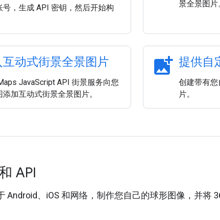
景全景图片
号，生成 API 密钥，然后开始构
add_photo_alternate
入互动式街景全景图片
提供自
aps JavaScript API 街景服务向您
创建带有您
图添加互动式街景全景图片。
片。
 API
 Android、iOS 和网络，制作您自己的球形图像，并将 