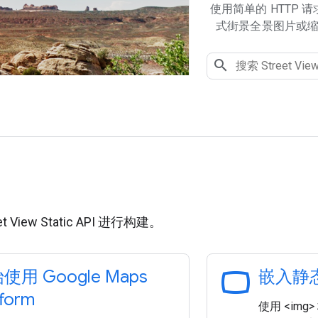
使用简单的 HTTP
式街景全景图片或
用
 View Static API 进行构建。
panorama_wide_angle
使用 Google Maps
嵌入静
tform
使用 <im