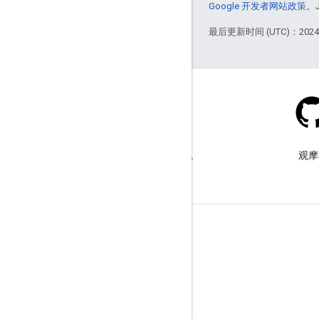
Google 开发者网站政策
。
最后更新时间 (UTC)：2024-
Stack Overflow
在 google-maps 标签下提问。
观摩
了解详情
常见问题解答
功能探索器
API 安全性最佳实践