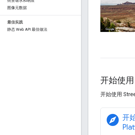
街景请求和响应
图像元数据
最佳实践
静态 Web API 最佳做法
开始使
开始使用 Street
explore
开始
Pla