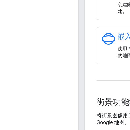
创建账
建。
panorama_photosphere
嵌
使用 M
的地
街景功能和
将街景图像用于
Google 地图。