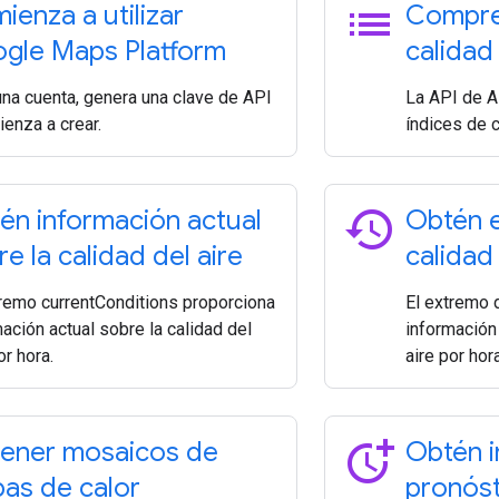
list
ienza a utilizar
Compren
gle Maps Platform
calidad 
una cuenta, genera una clave de API
La API de A
enza a crear.
índices de c
history
én información actual
Obtén el
e la calidad del aire
calidad
tremo currentConditions proporciona
El extremo d
ación actual sobre la calidad del
información 
or hora.
aire por hor
more_time
ener mosaicos de
Obtén i
as de calor
pronóst