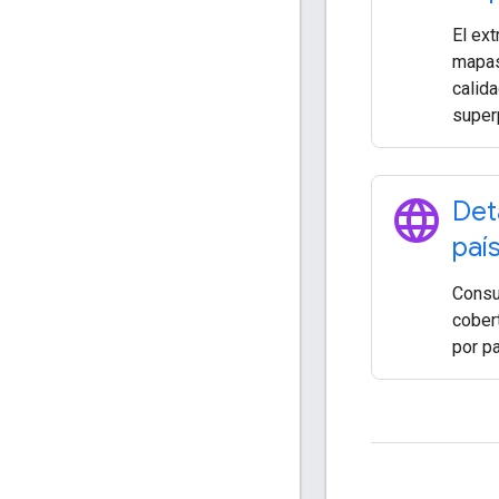
El ex
mapas
calida
super
language
Det
paí
Consu
cobert
por pa