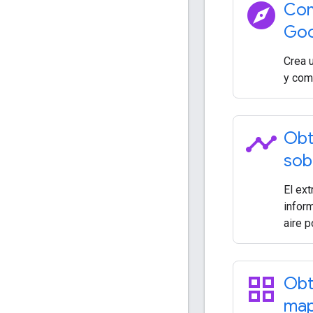
explore
Com
Goo
Crea 
y comi
timeline
Obt
sobr
El ex
inform
aire p
grid_view
Obt
map