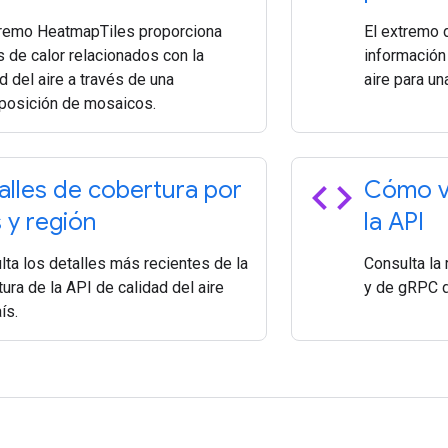
tremo HeatmapTiles proporciona
El extremo 
 de calor relacionados con la
información 
d del aire a través de una
aire para un
posición de mosaicos.
code
alles de cobertura por
Cómo ve
s y región
la API
lta los detalles más recientes de la
Consulta la
ura de la API de calidad del aire
y de gRPC de
ís.