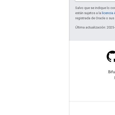
Salvo que se indique lo con
están sujetos a la
licencia
registrada de Oracle o sus 
Última actualización: 2025
Stack Overflow
Haz una pregunta con la
Bif
etiqueta google-maps.
Más información