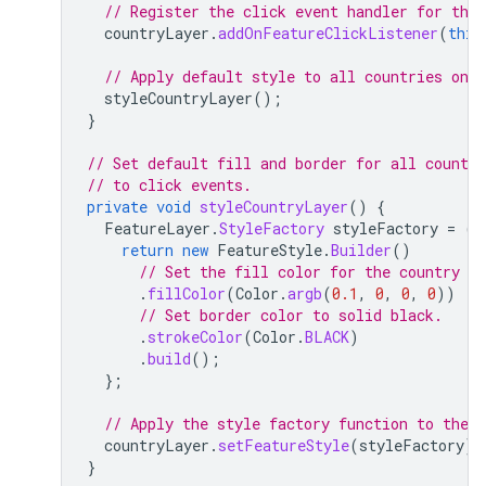
// Register the click event handler for the 
countryLayer
.
addOnFeatureClickListener
(
this
// Apply default style to all countries on l
styleCountryLayer
();
}
// Set default fill and border for all countri
// to click events.
private
void
styleCountryLayer
()
{
FeatureLayer
.
StyleFactory
styleFactory
=
(
F
return
new
FeatureStyle
.
Builder
()
// Set the fill color for the country a
.
fillColor
(
Color
.
argb
(
0.1
,
0
,
0
,
0
))
// Set border color to solid black.
.
strokeColor
(
Color
.
BLACK
)
.
build
();
};
// Apply the style factory function to the c
countryLayer
.
setFeatureStyle
(
styleFactory
);
}