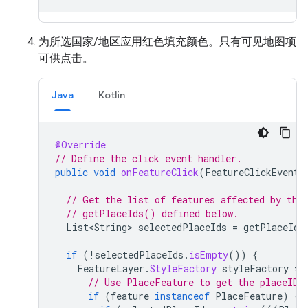
为所选国家/地区应用红色填充颜色。只有可见地图项
可供点击。
Java
Kotlin
@Override
// Define the click event handler.
public
void
onFeatureClick
(
FeatureClickEvent
// Get the list of features affected by the
// getPlaceIds() defined below.
List<String>
selectedPlaceIds
=
getPlaceIds
if
(
!
selectedPlaceIds
.
isEmpty
())
{
FeatureLayer
.
StyleFactory
styleFactory
=
// Use PlaceFeature to get the placeID 
if
(
feature
instanceof
PlaceFeature
)
{