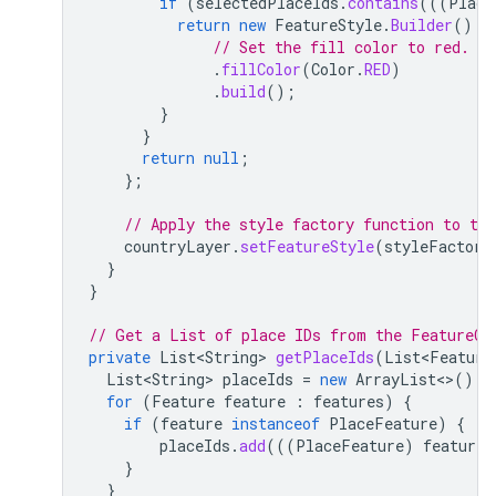
if
(
selectedPlaceIds
.
contains
(((
Place
return
new
FeatureStyle
.
Builder
()
// Set the fill color to red.
.
fillColor
(
Color
.
RED
)
.
build
();
}
}
return
null
;
};
// Apply the style factory function to the
countryLayer
.
setFeatureStyle
(
styleFactory
}
}
// Get a List of place IDs from the FeatureCl
private
List<String>
getPlaceIds
(
List<Feature
List<String>
placeIds
=
new
ArrayList
<>
();
for
(
Feature
feature
:
features
)
{
if
(
feature
instanceof
PlaceFeature
)
{
placeIds
.
add
(((
PlaceFeature
)
feature
)
}
}