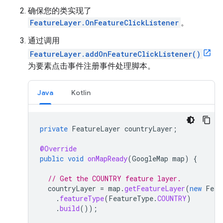
确保您的类实现了
FeatureLayer.OnFeatureClickListener
。
通过调用
FeatureLayer.addOnFeatureClickListener()
为要素点击事件注册事件处理脚本。
Java
Kotlin
private
FeatureLayer
countryLayer
;
@Override
public
void
onMapReady
(
GoogleMap
map
)
{
// Get the COUNTRY feature layer.
countryLayer
=
map
.
getFeatureLayer
(
new
Feat
.
featureType
(
FeatureType
.
COUNTRY
)
.
build
());